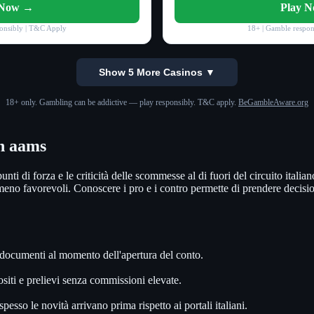
 Now →
Play 
onsibly | T&C Apply
18+ | Gamble respon
Show 5 More Casinos ▼
18+ only. Gambling can be addictive — play responsibly. T&C apply.
BeGambleAware.org
on aams
ti di forza e le criticità delle scommesse al di fuori del circuito italian
eno favorevoli. Conoscere i pro e i contro permette di prendere decisioni
re documenti al momento dell'apertura del conto.
ositi e prelievi senza commissioni elevate.
so le novità arrivano prima rispetto ai portali italiani.