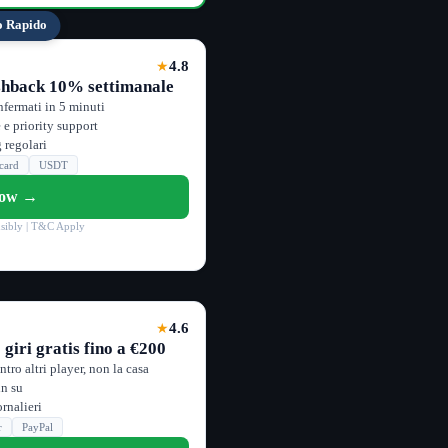
o Rapido
4.8
★
shback 10% settimanale
nfermati in 5 minuti
e priority support
 regolari
card
USDT
Now →
sibly | T&C Apply
4.6
★
iri gratis fino a €200
ro altri player, non la casa
n su
rnalieri
r
PayPal