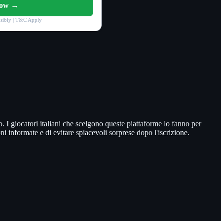
Now →
sibly | T&C Apply
o. I giocatori italiani che scelgono queste piattaforme lo fanno per
 informate e di evitare spiacevoli sorprese dopo l'iscrizione.