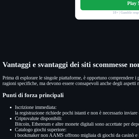
Play
18+ | Gamble resp
Vantaggi e svantaggi dei siti scommesse n
Prima di esplorare le singole piattaforme, è opportuno comprendere i pun
ragioni specifiche, ma devono essere consapevoli anche degli aspetti m
Punti di forza principali
Iscrizione immediata:
la registrazione richiede pochi istanti e non è necessario invia
Criptovalute disponibili:
Bitcoin, Ethereum e altre monete digitali sono accettate per dep
Catalogo giochi superiore:
i bookmaker non AAMS offrono migliaia di giochi da casinò e spes