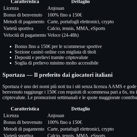
Caratteristica
Dettaglio
Licenza
Anjouan
Bonus di benvenuto
100% fino a 150€
Metodi di pagamento
Carte, portafogli elettronici, crypto
Varietà sportiva
Calcio, tennis, MMA, eSports
Velocità di pagamento
Veloce (24-48h)
Bonus fino a 150€ per le scommesse sportive
Sezione casinò online con migliaia di titoli
Depositi e prelievi tramite criptovalute
Soglia di prelievo minimo molto accessibile
Sportaza — Il preferito dai giocatori italiani
Sportaza è uno dei nomi più noti tra i siti senza licenza AAMS e gode d
benvenuto raggiunge i 150€ con requisiti di scommessa pari a 6x, tra i 
criptovalute. Le promozioni settimanali e le quote maggiorate contribu
Caratteristica
Dettaglio
Licenza
Anjouan
Bonus di benvenuto
100% fino a 150€
Metodi di pagamento
Carte, portafogli elettronici, crypto
Varietà sportiva
Calcio, tennis, MMA, eSports