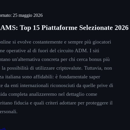
rnato: 25 maggio 2026
AMS: Top 15 Piattaforme Selezionate 2026
line si evolve costantemente e sempre più giocatori
rme operative al di fuori del circuito ADM. I siti
ano un'alternativa concreta per chi cerca bonus più
 la possibilità di utilizzare criptovalute. Tuttavia, non
za italiana sono affidabili: è fondamentale saper
e da enti internazionali riconosciuti da quelle prive di
guida completa analizzeremo nel dettaglio come
tano fiducia e quali criteri adottare per proteggere il
ersonali.
ms →