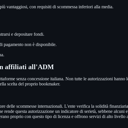
iù vantaggiosi, con requisiti di scommessa inferiori alla media.
trarsi e depositare fondi.
i pagamento non è disponibile.
na.
n affiliati all'ADM
ttaforme senza concessione italiana. Non tutte le autorizzazioni hanno l
nella scelta del proprio bookmaker.
tore delle scommesse internazionali. L'ente verifica la solidità finanziaria d
 che rende questa autorizzazione un indicatore di serietà, sebbene alcuni 
rano proprio con questo tipo di licenza e offrono servizi di alto livello a