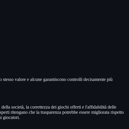
o stesso valore e alcune garantiscono controlli decisamente più
ella società, la correttezza dei giochi offerti e l'affidabilità delle
esperti ritengano che la trasparenza potrebbe essere migliorata rispetto
i giocatori.