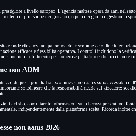
 prestigiose a livello europeo. L'agenzia maltese opera da anni nel set
n materia di protezione dei giocatori, equità dei giochi e gestione respons
acquisito grande rilevanza nel panorama delle scommesse online internazi
ntazione efficace e flessibilità operativa. I controlli includono la verific
uno standard di riferimento per numerose piattaforme che accettano giocat
forme non ADM
utilizzo di questi portali. I siti scommesse non aams sono accessibili dall
a importante sottolineare che la responsabilità ricade sul giocatore: sceg
ti.
oni del sito, consultare le informazioni sulla licenza presenti nel foote
ndamentale, indipendentemente dalla piattaforma scelta. Ricorda inoltre 
messe non aams 2026