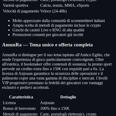
Varietà sportiva
Calcio, tennis, MMA, eSports
Velocità di pagamento
Veloce (24-48h)
Molto apprezzato dalla comunità di scommettitori italiani
Ampia scelta di metodi di pagamento incluse le crypto
Giochi da casinò Live e RNG di alta qualità
Promozioni costanti per giocatori già iscritti
AmunRa — Tema unico e offerta completa
AmunRa si distingue per il suo tema ispirato all'Antico Egitto, che
rende l'esperienza di gioco particolarmente coinvolgente. Oltre
all'estetica, il bookmaker offre contenuti di sostanza: la promo sport
prevede un credito extra fino a 150€ con requisiti pari a 6x. La
licenza di Anjouan garantisce la sicurezza delle operazioni e il
palinsesto copre una vasta gamma di discipline e mercati. I livelli
VIP progressivi premiano la fedeltà dei giocatori con vantaggi
esclusivi e prelievi accelerati.
Caratteristica
Dettaglio
Licenza
Anjouan
Bonus di benvenuto
100% fino a 150€
Metodi di pagamento
Carte, portafogli elettronici, crypto