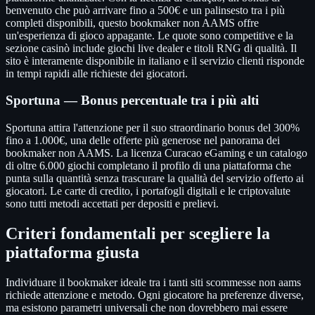
benvenuto che può arrivare fino a 500€ e un palinsesto tra i più
completi disponibili, questo bookmaker non AAMS offre
un'esperienza di gioco appagante. Le quote sono competitive e la
sezione casinò include giochi live dealer e titoli RNG di qualità. Il
sito è interamente disponibile in italiano e il servizio clienti risponde
in tempi rapidi alle richieste dei giocatori.
Sportuna — Bonus percentuale tra i più alti
Sportuna attira l'attenzione per il suo straordinario bonus del 300%
fino a 1.000€, una delle offerte più generose nel panorama dei
bookmaker non AAMS. La licenza Curacao eGaming e un catalogo
di oltre 6.000 giochi completano il profilo di una piattaforma che
punta sulla quantità senza trascurare la qualità del servizio offerto ai
giocatori. Le carte di credito, i portafogli digitali e le criptovalute
sono tutti metodi accettati per depositi e prelievi.
Criteri fondamentali per scegliere la
piattaforma giusta
Individuare il bookmaker ideale tra i tanti siti scommesse non aams
richiede attenzione e metodo. Ogni giocatore ha preferenze diverse,
ma esistono parametri universali che non dovrebbero mai essere