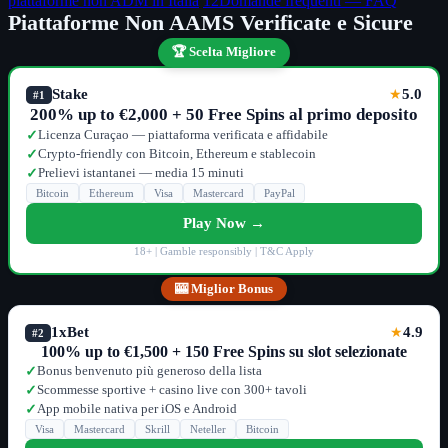
piattaforme non ADM in Italia
12
Domande frequenti — FAQ
Piattaforme Non AAMS Verificate e Sicure
🏆 Scelta Migliore
Stake
5.0
★
#1
200% up to €2,000 + 50 Free Spins al primo deposito
Licenza Curaçao — piattaforma verificata e affidabile
✓
Crypto-friendly con Bitcoin, Ethereum e stablecoin
✓
Prelievi istantanei — media 15 minuti
✓
Bitcoin
Ethereum
Visa
Mastercard
PayPal
Play Now →
18+ | Gamble responsibly | T&C Apply
🎰 Miglior Bonus
1xBet
4.9
★
#2
100% up to €1,500 + 150 Free Spins su slot selezionate
Bonus benvenuto più generoso della lista
✓
Scommesse sportive + casino live con 300+ tavoli
✓
App mobile nativa per iOS e Android
✓
Visa
Mastercard
Skrill
Neteller
Bitcoin