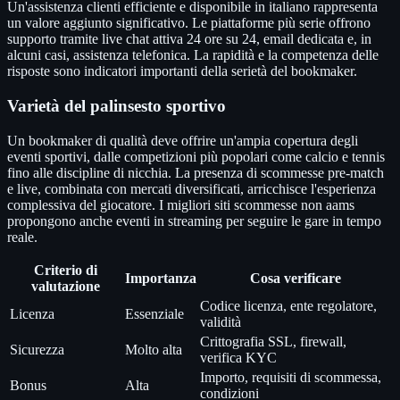
Un'assistenza clienti efficiente e disponibile in italiano rappresenta
un valore aggiunto significativo. Le piattaforme più serie offrono
supporto tramite live chat attiva 24 ore su 24, email dedicata e, in
alcuni casi, assistenza telefonica. La rapidità e la competenza delle
risposte sono indicatori importanti della serietà del bookmaker.
Varietà del palinsesto sportivo
Un bookmaker di qualità deve offrire un'ampia copertura degli
eventi sportivi, dalle competizioni più popolari come calcio e tennis
fino alle discipline di nicchia. La presenza di scommesse pre-match
e live, combinata con mercati diversificati, arricchisce l'esperienza
complessiva del giocatore. I migliori siti scommesse non aams
propongono anche eventi in streaming per seguire le gare in tempo
reale.
Criterio di
Importanza
Cosa verificare
valutazione
Codice licenza, ente regolatore,
Licenza
Essenziale
validità
Crittografia SSL, firewall,
Sicurezza
Molto alta
verifica KYC
Importo, requisiti di scommessa,
Bonus
Alta
condizioni