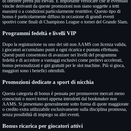
di ottenere premi più elevati. È importante verificare che le eventuali
vincite derivanti da queste promozioni non siano soggette a tetti
massimi o a condizioni particolarmente restrittive. Questo tipo di
bonus è particolarmente diffuso in occasione di grandi eventi
sportivi come finali di Champions League o tornei del Grande Slam.
Programmi fedeltà e livelli VIP
Dopo la registrazione su uno dei siti non AAMS con licenza valida,
i giocatori accumulano punti a ogni ricarica e puntata effettuata.
Questi punti consentono di avanzare nei livelli del programma
fedeltà e di accedere a vantaggi esclusivi come prelievi accelerati,
bonus personalizzati e giri gratuiti per le slot machine. Più si gioca,
maggiori sono i benefici ottenibili.
Promozioni dedicate a sport di nicchia
Questa categoria di bonus è pensata per promuovere mercati meno
conosciuti o nuovi tornei appena introdotti dal bookmaker non
AAMS. Si presentano generalmente sotto forma di quote maggiorate
o credito extra utilizzabile esclusivamente sulla disciplina promossa,
senza possibilità di impiego su altri eventi.
Bonus ricarica per giocatori attivi