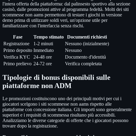
l'intera offerta della piattaforma: dal palinsesto sportivo alla sezione
casinò, dalle promozioni attive al programma fedeltà. Molti dei siti
scommesse non aams permettono di testare i giochi in versione
demo prima di utilizzare soldi veri, un'opzione utile per
familiarizzare con l'interfaccia senza rischi.
Fase
Tempo stimato
Documenti richiesti
Registrazione
1-2 minuti
Nessuno (inizialmente)
Primo deposito
Immediato
Nessuno
Verifica KYC
24-48 ore
Documento d'identità
Primo prelievo
24-72 ore
Verifica completata
Tipologie di bonus disponibili sulle
piattaforme non ADM
Le promozioni costituiscono uno dei principali motivi per cui i
giocatori scelgono i siti scommesse non aams rispetto alle
piattaforme con concessione italiana. Gli importi sono generalmente
superiori e i requisiti di scommessa risultano più accessibili.
Analizziamo le diverse categorie di offerte che i giocatori possono
trovare dopo la registrazione.