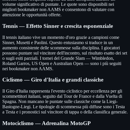
volume significativo di puntate. Le quote sono disponibili nei
migliori bookmaker non AAMS e consentono di valutare con
attenzione le opportunità offerte.
Tennis — Effetto Sinner e crescita esponenziale
Il tennis italiano vive un momento d'oro grazie a campioni come
Sinner, Musetti e Paolini. Questo entusiasmo si traduce in un
aumento consistente delle scommesse sulla disciplina. I giocatori
possono puntare sul vincitore dell'incontro, sul risultato esatto dei set
o sugli esiti parziali. I tornei del Grande Slam — Wimbledon,
Roland Garros, US Open e Australian Open — sono i più seguiti
nei bookmaker non AAMS.
Ciclismo — Giro d'Italia e grandi classiche
Il Giro d'Italia rappresenta l'evento ciclistico per eccellenza per gli
scommettitori italiani, seguito dal Tour de France e dalla Vuelta di
Spagna. Non mancano le puntate sulle classiche come la Liegi-
Bastogne-Liegi. Le tipologie di scommessa più diffuse sono i Testa
a Testa e i pronostici sul vincitore di tappa o della classifica generale.
Motociclismo — Adrenalina MotoGP