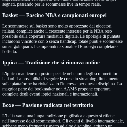
segnati, passando per le scommesse live in tempo reale.
Basket — Fascino NBA e campionati europei
Le scommesse sul basket sono molto apprezzate dai giocatori
italiani, complice anche il crescente interesse per la NBA reso
possibile dalla copertura mediatica digitale. Le tipologie di puntata
includono vincitore con o senza handicap, totale punti e scommesse
sui singoli quarti. I campionati nazionali e l'Eurolega completano
l'offerta.
Ippica — Tradizione che si rinnova online
L'ippica mantiene un posto speciale nel cuore degli scommettitori
italiani. La possibilità di seguire le corse in streaming direttamente
sulle piattaforme ha rivitalizzato l'interesse per questa disciplina. La
maggior parte dei bookmaker non AAMS propone copertura
completa degli eventi ippici nazionali e internazionali.
Boxe — Passione radicata nel territorio
L'Italia vanta una lunga tradizione pugilistica e questo si riflette
nell'interesse degli scommettitori. Gli eventi di livello internazionale,
sebbene meno frequenti rispetto ad altre discipline, attirano un