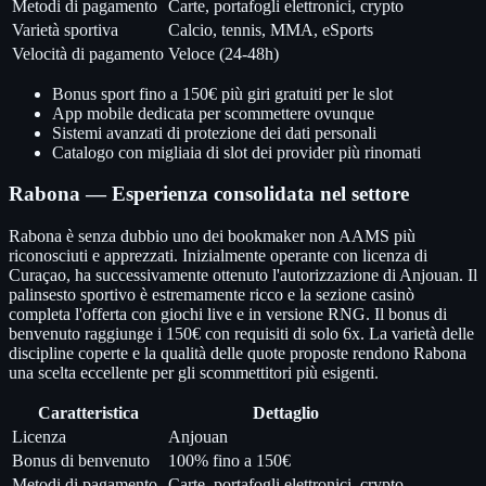
Metodi di pagamento
Carte, portafogli elettronici, crypto
Varietà sportiva
Calcio, tennis, MMA, eSports
Velocità di pagamento
Veloce (24-48h)
Bonus sport fino a 150€ più giri gratuiti per le slot
App mobile dedicata per scommettere ovunque
Sistemi avanzati di protezione dei dati personali
Catalogo con migliaia di slot dei provider più rinomati
Rabona — Esperienza consolidata nel settore
Rabona è senza dubbio uno dei bookmaker non AAMS più
riconosciuti e apprezzati. Inizialmente operante con licenza di
Curaçao, ha successivamente ottenuto l'autorizzazione di Anjouan. Il
palinsesto sportivo è estremamente ricco e la sezione casinò
completa l'offerta con giochi live e in versione RNG. Il bonus di
benvenuto raggiunge i 150€ con requisiti di solo 6x. La varietà delle
discipline coperte e la qualità delle quote proposte rendono Rabona
una scelta eccellente per gli scommettitori più esigenti.
Caratteristica
Dettaglio
Licenza
Anjouan
Bonus di benvenuto
100% fino a 150€
Metodi di pagamento
Carte, portafogli elettronici, crypto