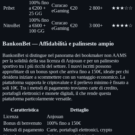
100% fino
Curacao
Pribet
a €200 +
€20
2 800+
★★★☆☆
eGaming
25 GG
100% fino
Curacao
NitroBet
a €600 +
€20
3 000+
★★★★☆
eGaming
100 GG
BankonBet — Affidabilità e palinsesto ampio
BankonBet si distingue nel panorama dei bookmaker non AAMS
per la solidità della sua licenza di Anjouan e per un palinsesto
sportivo tra i più ricchi del settore. I nuovi iscritti possono
approfittare di un bonus sport che arriva fino a 150€, ideale per chi
desidera iniziare a scommettere con un vantaggio economico. La
piattaforma supporta le criptovalute e il prelievo minimo è fissato a
soli 10€. Tra i metodi di pagamento troviamo carte di credito,
portafogli elettronici e monete digitali, il che rende questa
piattaforma particolarmente versatile.
Caratteristica
Dettaglio
Licenza
Anjouan
Bonus di benvenuto
100% fino a 150€
Metodi di pagamento
Carte, portafogli elettronici, crypto