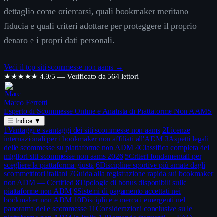
dettaglio come orientarsi, quali bookmaker meritano
fiducia e quali criteri adottare per proteggere il proprio
denaro e i propri dati personali.
Vedi il top siti scommesse non aams →
★★★★★
4.9/5 — Verificato da 564 lettori
Marco Ferretti
Esperto di Scommesse Online e Analista di Piattaforme Non AAMS
☰
Indice
▼
1
Vantaggi e svantaggi dei siti scommesse non aams
2
Licenze
internazionali per i bookmaker non affiliati all'ADM
3
Aspetti legali
delle scommesse su piattaforme non ADM
4
Classifica completa dei
migliori siti scommesse non aams 2026
5
Criteri fondamentali per
scegliere la piattaforma giusta
6
Discipline sportive più amate dagli
scommettitori italiani
7
Guida alla registrazione rapida sui bookmaker
non ADM — Certified
8
Tipologie di bonus disponibili sulle
piattaforme non ADM
9
Sistemi di pagamento accettati nei
bookmaker non ADM
10
Discipline e mercati emergenti nel
panorama delle scommesse
11
Considerazioni conclusive sulle