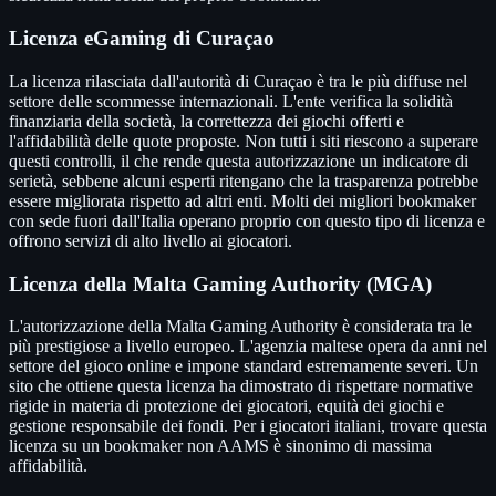
Licenza eGaming di Curaçao
La licenza rilasciata dall'autorità di Curaçao è tra le più diffuse nel
settore delle scommesse internazionali. L'ente verifica la solidità
finanziaria della società, la correttezza dei giochi offerti e
l'affidabilità delle quote proposte. Non tutti i siti riescono a superare
questi controlli, il che rende questa autorizzazione un indicatore di
serietà, sebbene alcuni esperti ritengano che la trasparenza potrebbe
essere migliorata rispetto ad altri enti. Molti dei migliori bookmaker
con sede fuori dall'Italia operano proprio con questo tipo di licenza e
offrono servizi di alto livello ai giocatori.
Licenza della Malta Gaming Authority (MGA)
L'autorizzazione della Malta Gaming Authority è considerata tra le
più prestigiose a livello europeo. L'agenzia maltese opera da anni nel
settore del gioco online e impone standard estremamente severi. Un
sito che ottiene questa licenza ha dimostrato di rispettare normative
rigide in materia di protezione dei giocatori, equità dei giochi e
gestione responsabile dei fondi. Per i giocatori italiani, trovare questa
licenza su un bookmaker non AAMS è sinonimo di massima
affidabilità.