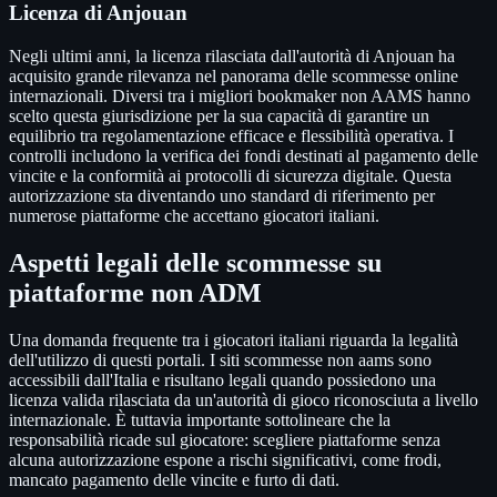
Licenza di Anjouan
Negli ultimi anni, la licenza rilasciata dall'autorità di Anjouan ha
acquisito grande rilevanza nel panorama delle scommesse online
internazionali. Diversi tra i migliori bookmaker non AAMS hanno
scelto questa giurisdizione per la sua capacità di garantire un
equilibrio tra regolamentazione efficace e flessibilità operativa. I
controlli includono la verifica dei fondi destinati al pagamento delle
vincite e la conformità ai protocolli di sicurezza digitale. Questa
autorizzazione sta diventando uno standard di riferimento per
numerose piattaforme che accettano giocatori italiani.
Aspetti legali delle scommesse su
piattaforme non ADM
Una domanda frequente tra i giocatori italiani riguarda la legalità
dell'utilizzo di questi portali. I siti scommesse non aams sono
accessibili dall'Italia e risultano legali quando possiedono una
licenza valida rilasciata da un'autorità di gioco riconosciuta a livello
internazionale. È tuttavia importante sottolineare che la
responsabilità ricade sul giocatore: scegliere piattaforme senza
alcuna autorizzazione espone a rischi significativi, come frodi,
mancato pagamento delle vincite e furto di dati.