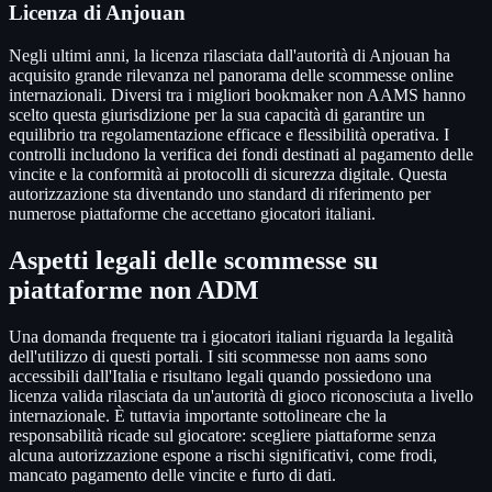
Licenza di Anjouan
Negli ultimi anni, la licenza rilasciata dall'autorità di Anjouan ha
acquisito grande rilevanza nel panorama delle scommesse online
internazionali. Diversi tra i migliori bookmaker non AAMS hanno
scelto questa giurisdizione per la sua capacità di garantire un
equilibrio tra regolamentazione efficace e flessibilità operativa. I
controlli includono la verifica dei fondi destinati al pagamento delle
vincite e la conformità ai protocolli di sicurezza digitale. Questa
autorizzazione sta diventando uno standard di riferimento per
numerose piattaforme che accettano giocatori italiani.
Aspetti legali delle scommesse su
piattaforme non ADM
Una domanda frequente tra i giocatori italiani riguarda la legalità
dell'utilizzo di questi portali. I siti scommesse non aams sono
accessibili dall'Italia e risultano legali quando possiedono una
licenza valida rilasciata da un'autorità di gioco riconosciuta a livello
internazionale. È tuttavia importante sottolineare che la
responsabilità ricade sul giocatore: scegliere piattaforme senza
alcuna autorizzazione espone a rischi significativi, come frodi,
mancato pagamento delle vincite e furto di dati.