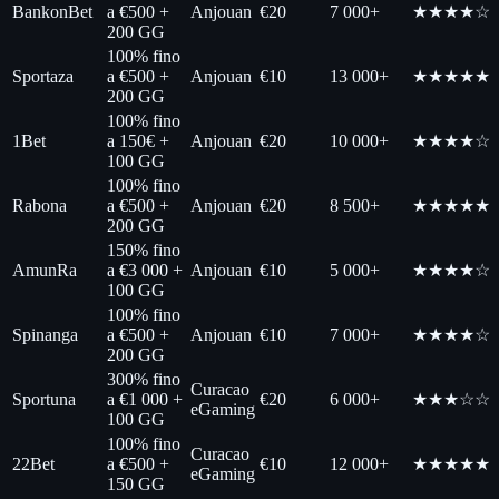
BankonBet
a €500 +
Anjouan
€20
7 000+
★★★★☆
200 GG
100% fino
Sportaza
a €500 +
Anjouan
€10
13 000+
★★★★★
200 GG
100% fino
1Bet
a 150€ +
Anjouan
€20
10 000+
★★★★☆
100 GG
100% fino
Rabona
a €500 +
Anjouan
€20
8 500+
★★★★★
200 GG
150% fino
AmunRa
a €3 000 +
Anjouan
€10
5 000+
★★★★☆
100 GG
100% fino
Spinanga
a €500 +
Anjouan
€10
7 000+
★★★★☆
200 GG
300% fino
Curacao
Sportuna
a €1 000 +
€20
6 000+
★★★☆☆
eGaming
100 GG
100% fino
Curacao
22Bet
a €500 +
€10
12 000+
★★★★★
eGaming
150 GG