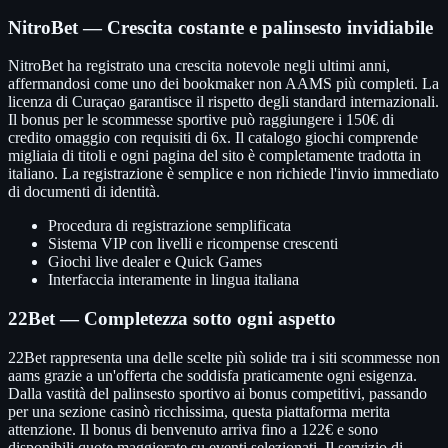
NitroBet — Crescita costante e palinsesto invidiabile
NitroBet ha registrato una crescita notevole negli ultimi anni,
affermandosi come uno dei bookmaker non AAMS più completi. La
licenza di Curaçao garantisce il rispetto degli standard internazionali.
Il bonus per le scommesse sportive può raggiungere i 150€ di
credito omaggio con requisiti di 6x. Il catalogo giochi comprende
migliaia di titoli e ogni pagina del sito è completamente tradotta in
italiano. La registrazione è semplice e non richiede l'invio immediato
di documenti di identità.
Procedura di registrazione semplificata
Sistema VIP con livelli e ricompense crescenti
Giochi live dealer e Quick Games
Interfaccia interamente in lingua italiana
22Bet — Completezza sotto ogni aspetto
22Bet rappresenta una delle scelte più solide tra i siti scommesse non
aams grazie a un'offerta che soddisfa praticamente ogni esigenza.
Dalla vastità del palinsesto sportivo ai bonus competitivi, passando
per una sezione casinò ricchissima, questa piattaforma merita
attenzione. Il bonus di benvenuto arriva fino a 122€ e sono
disponibili quote maggiorate su eventi selezionati. Il servizio di