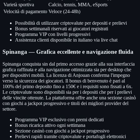
Varietà sportiva
Calcio, tennis, MMA, eSports
Velocità di pagamento
Veloce (24-48h)
Possibilità di utilizzare criptovalute per depositi e prelievi
Bonus settimanali riservati ai giocatori registrati
Programma VIP con livelli progressivi
Assistenza clienti disponibile in italiano via live chat
Spinanga — Grafica eccellente e navigazione fluida
Spinanga conquista sin dal primo accesso grazie alla sua interfaccia
grafica raffinata e alla navigazione ottimizzata sia per desktop che
per dispositivi mobili. La licenza di Anjouan conferma l'impegno
verso la sicurezza dei giocatori. Il bonus di benvenuto è pari al
100% del primo deposito fino a 150€ e i requisiti sono fissati a 6x.
Le criptovalute sono disponibili sia per i depositi che per i prelievi
delle vincite ottenute. La piattaforma offre anche una sezione casinò
con giochi a jackpot progressivo e titoli dei migliori provider del
settore.
Programma VIP esclusivo con premi dedicati
Bonus ricarica attivo ogni settimana
Sezione casinò con giochi a jackpot progressivo
Prelievi rapidi tramite criptovalute e portafogli elettronici