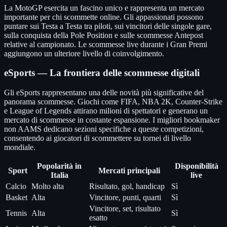
La MotoGP esercita un fascino unico e rappresenta un mercato
importante per chi scommette online. Gli appassionati possono
puntare sui Testa a Testa tra piloti, sui vincitori delle singole gare,
sulla conquista della Pole Position e sulle scommesse Antepost
relative al campionato. Le scommesse live durante i Gran Premi
aggiungono un ulteriore livello di coinvolgimento.
eSports — La frontiera delle scommesse digitali
Gli eSports rappresentano una delle novità più significative del
panorama scommesse. Giochi come FIFA, NBA 2K, Counter-Strike
e League of Legends attirano milioni di spettatori e generano un
mercato di scommesse in costante espansione. I migliori bookmaker
non AAMS dedicano sezioni specifiche a queste competizioni,
consentendo ai giocatori di scommettere su tornei di livello
mondiale.
Popolarità in
Disponibilità
Sport
Mercati principali
Italia
live
Calcio
Molto alta
Risultato, gol, handicap
Sì
Basket
Alta
Vincitore, punti, quarti
Sì
Vincitore, set, risultato
Tennis
Alta
Sì
esatto