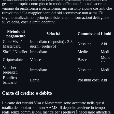
gestire il proprio conto gioco in modo efficiente. I metodi accettati
variano da piattaforma a piattaforma, ma esistono alcune costanti che
ritroviamo nella maggior parte dei siti scommesse non aams. Di
seguito analizziamo i principali sistemi con informazioni dettagliate
su velocità, costi e limiti operativi.
Metodo di
Velocità
Commissioni
Limiti
pagamento
Carte Visa /
Immediato (deposito) / 2-3
Nessuna
Alti
Mastercard
giorni (prelievo)
Skrill / Neteller
Immediato
Medie
Medi
Molto
Criptovalute
Veloce
Basse
alti
Voucher
Immediato
Nessuna
Medi
prepagati
Bonifico
Lento
Possibili costi
Alti
bancario
Carte di credito e debito
Le carte dei circuiti Visa e Mastercard sono accettate nella quasi
totalità dei bookmaker non AAMS. Il deposito avviene in tempo
reale senza commissioni, mentre per i prelievi è necessario attendere