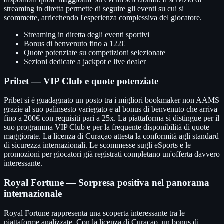
streaming in diretta permette di seguire gli eventi su cui si
scommette, arricchendo l'esperienza complessiva del giocatore.
Streaming in diretta degli eventi sportivi
Bonus di benvenuto fino a 122€
Quote potenziate su competizioni selezionate
Sezioni dedicate a jackpot e live dealer
Pribet — VIP Club e quote potenziate
Pribet si è guadagnato un posto tra i migliori bookmaker non AAMS
grazie al suo palinsesto variegato e al bonus di benvenuto che arriva
fino a 200€ con requisiti pari a 25x. La piattaforma si distingue per il
suo programma VIP Club e per la frequente disponibilità di quote
maggiorate. La licenza di Curaçao attesta la conformità agli standard
di sicurezza internazionali. Le scommesse sugli eSports e le
promozioni per giocatori già registrati completano un'offerta davvero
interessante.
Royal Fortune — Sorpresa positiva nel panorama
internazionale
Royal Fortune rappresenta una scoperta interessante tra le
piattaforme analizzate. Con la licenza di Curaçao, un bonus di