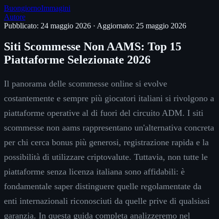
Buongiorno
Immagini
Autore
Pubblicato: 24 maggio 2026
·
Aggiornato: 25 maggio 2026
Siti Scommesse Non AAMS: Top 15
Piattaforme Selezionate 2026
Il panorama delle scommesse online si evolve
costantemente e sempre più giocatori italiani si rivolgono a
piattaforme operative al di fuori del circuito ADM. I siti
scommesse non aams rappresentano un'alternativa concreta
per chi cerca bonus più generosi, registrazione rapida e la
possibilità di utilizzare criptovalute. Tuttavia, non tutte le
piattaforme senza licenza italiana sono affidabili: è
fondamentale saper distinguere quelle regolamentate da
enti internazionali riconosciuti da quelle prive di qualsiasi
garanzia. In questa guida completa analizzeremo nel