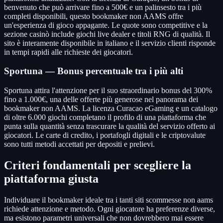
benvenuto che può arrivare fino a 500€ e un palinsesto tra i più
completi disponibili, questo bookmaker non AAMS offre
un'esperienza di gioco appagante. Le quote sono competitive e la
sezione casinò include giochi live dealer e titoli RNG di qualità. Il
sito è interamente disponibile in italiano e il servizio clienti risponde
in tempi rapidi alle richieste dei giocatori.
Sportuna — Bonus percentuale tra i più alti
Sportuna attira l'attenzione per il suo straordinario bonus del 300%
fino a 1.000€, una delle offerte più generose nel panorama dei
bookmaker non AAMS. La licenza Curacao eGaming e un catalogo
di oltre 6.000 giochi completano il profilo di una piattaforma che
punta sulla quantità senza trascurare la qualità del servizio offerto ai
giocatori. Le carte di credito, i portafogli digitali e le criptovalute
sono tutti metodi accettati per depositi e prelievi.
Criteri fondamentali per scegliere la
piattaforma giusta
Individuare il bookmaker ideale tra i tanti siti scommesse non aams
richiede attenzione e metodo. Ogni giocatore ha preferenze diverse,
ma esistono parametri universali che non dovrebbero mai essere