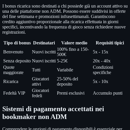
I bonus ricarica sono destinati a chi possiede già un account attivo su
una delle piattaforme non ADM. Possono essere suddivisi in offerte
del fine settimana e promozioni infrasettimanali. Garantiscono
credito aggiuntivo proporzionale alla ricarica effettuata in giorni
specifici, incentivando la frequenza di gioco senza richiedere nuove
registrazioni.
Tipo di bonus
Destinatari
Valore medio
Requisiti tipici
100% fino a 150-
Benvenuto
Nuovi iscritti
5x - 15x
500€
Senza deposito
Nuovi iscritti
5-25€
20x - 40x
Quote
Condizioni
Tutti
Variabile
maggiorate
specifiche
Giocatori
25-50% del
Ricarica
5x - 10x
attivi
deposito
Giocatori
Fedeltà VIP
Premi esclusivi
Accumulo punti
fedeli
Sistemi di pagamento accettati nei
bookmaker non ADM
Comprendere le opzioni di pagamento disponibili è essenziale per