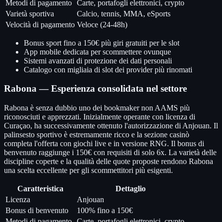
Metodi di pagamento
Carte, portafogli elettronici, crypto
Varietà sportiva
Calcio, tennis, MMA, eSports
Velocità di pagamento
Veloce (24-48h)
Bonus sport fino a 150€ più giri gratuiti per le slot
App mobile dedicata per scommettere ovunque
Sistemi avanzati di protezione dei dati personali
Catalogo con migliaia di slot dei provider più rinomati
Rabona — Esperienza consolidata nel settore
Rabona è senza dubbio uno dei bookmaker non AAMS più
riconosciuti e apprezzati. Inizialmente operante con licenza di
Curaçao, ha successivamente ottenuto l'autorizzazione di Anjouan. Il
palinsesto sportivo è estremamente ricco e la sezione casinò
completa l'offerta con giochi live e in versione RNG. Il bonus di
benvenuto raggiunge i 150€ con requisiti di solo 6x. La varietà delle
discipline coperte e la qualità delle quote proposte rendono Rabona
una scelta eccellente per gli scommettitori più esigenti.
Caratteristica
Dettaglio
Licenza
Anjouan
Bonus di benvenuto
100% fino a 150€
Metodi di pagamento
Carte, portafogli elettronici, crypto