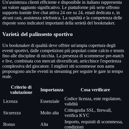
Un'assistenza clienti efficiente e disponibile in italiano rappresenta
un valore aggiunto significativo. Le piattaforme più serie offrono
supporto tramite live chat attiva 24 ore su 24, email dedicata e, in
alcuni casi, assistenza telefonica. La rapidità e la competenza delle
risposte sono indicatori importanti della serietà del bookmaker.
Varietà del palinsesto sportivo
Un bookmaker di qualità deve offrire un'ampia copertura degli
eventi sportivi, dalle competizioni più popolari come calcio e tennis
fino alle discipline di nicchia. La presenza di scommesse pre-match
e live, combinata con mercati diversificati, arricchisce l'esperienza
complessiva del giocatore. I migliori siti scommesse non aams
propongono anche eventi in streaming per seguire le gare in tempo
reale.
Criterio di
Importanza
Cosa verificare
valutazione
Codice licenza, ente regolatore,
Licenza
Essenziale
validità
Crittografia SSL, firewall,
Sicurezza
Molto alta
verifica KYC
Importo, requisiti di scommessa,
Bonus
Alta
condizioni