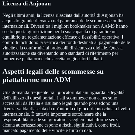
Licenza di Anjouan
Negli ultimi anni, la licenza rilasciata dall'autorità di Anjouan ha
acquisito grande rilevanza nel panorama delle scommesse online
internazionali. Diversi tra i migliori bookmaker non AAMS hanno
scelto questa giurisdizione per la sua capacità di garantire un
equilibrio tra regolamentazione efficace e flessibilità operativa. I
controlli includono la verifica dei fondi destinati al pagamento delle
vincite e la conformità ai protocolli di sicurezza digitale. Questa
autorizzazione sta diventando uno standard di riferimento per
numerose piattaforme che accettano giocatori italiani.
Aspetti legali delle scommesse su
piattaforme non ADM
Una domanda frequente tra i giocatori italiani riguarda la legalità
dell'utilizzo di questi portali. I siti scommesse non aams sono
accessibili dall'Italia e risultano legali quando possiedono una
licenza valida rilasciata da un'autorità di gioco riconosciuta a livello
internazionale. È tuttavia importante sottolineare che la
responsabilità ricade sul giocatore: scegliere piattaforme senza
alcuna autorizzazione espone a rischi significativi, come frodi,
mancato pagamento delle vincite e furto di dati.