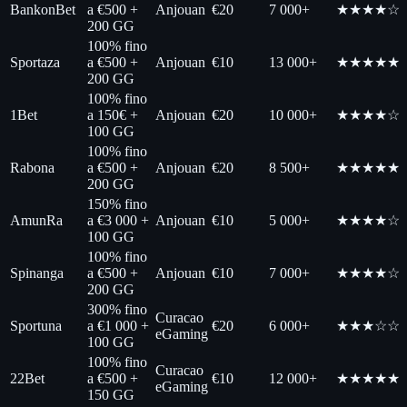
BankonBet
a €500 +
Anjouan
€20
7 000+
★★★★☆
200 GG
100% fino
Sportaza
a €500 +
Anjouan
€10
13 000+
★★★★★
200 GG
100% fino
1Bet
a 150€ +
Anjouan
€20
10 000+
★★★★☆
100 GG
100% fino
Rabona
a €500 +
Anjouan
€20
8 500+
★★★★★
200 GG
150% fino
AmunRa
a €3 000 +
Anjouan
€10
5 000+
★★★★☆
100 GG
100% fino
Spinanga
a €500 +
Anjouan
€10
7 000+
★★★★☆
200 GG
300% fino
Curacao
Sportuna
a €1 000 +
€20
6 000+
★★★☆☆
eGaming
100 GG
100% fino
Curacao
22Bet
a €500 +
€10
12 000+
★★★★★
eGaming
150 GG