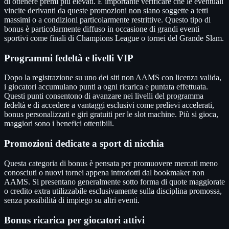
di ottenere premi più elevati. È importante verificare che le eventuali
vincite derivanti da queste promozioni non siano soggette a tetti
massimi o a condizioni particolarmente restrittive. Questo tipo di
bonus è particolarmente diffuso in occasione di grandi eventi
sportivi come finali di Champions League o tornei del Grande Slam.
Programmi fedeltà e livelli VIP
Dopo la registrazione su uno dei siti non AAMS con licenza valida,
i giocatori accumulano punti a ogni ricarica e puntata effettuata.
Questi punti consentono di avanzare nei livelli del programma
fedeltà e di accedere a vantaggi esclusivi come prelievi accelerati,
bonus personalizzati e giri gratuiti per le slot machine. Più si gioca,
maggiori sono i benefici ottenibili.
Promozioni dedicate a sport di nicchia
Questa categoria di bonus è pensata per promuovere mercati meno
conosciuti o nuovi tornei appena introdotti dal bookmaker non
AAMS. Si presentano generalmente sotto forma di quote maggiorate
o credito extra utilizzabile esclusivamente sulla disciplina promossa,
senza possibilità di impiego su altri eventi.
Bonus ricarica per giocatori attivi