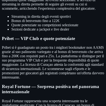
streaming in diretta permette di seguire gli eventi su cui si
scommette, arricchendo l'esperienza complessiva del giocatore.
Streaming in diretta degli eventi sportivi
Bonus di benvenuto fino a 122€
Quote potenziate su competizioni selezionate
Sezioni dedicate a jackpot e live dealer
Pribet — VIP Club e quote potenziate
Pribet si è guadagnato un posto tra i migliori bookmaker non AAMS
grazie al suo palinsesto variegato e al bonus di benvenuto che arriva
fino a 200€ con requisiti pari a 25x. La piattaforma si distingue per il
suo programma VIP Club e per la frequente disponibilità di quote
maggiorate. La licenza di Curaçao attesta la conformità agli standard
di sicurezza internazionali. Le scommesse sugli eSports e le
promozioni per giocatori già registrati completano un'offerta davvero
interessante.
Royal Fortune — Sorpresa positiva nel panorama
internazionale
Royal Fortune rappresenta una scoperta interessante tra le
piattaforme analizzate. Con la licenza di Curaçao, un bonus di