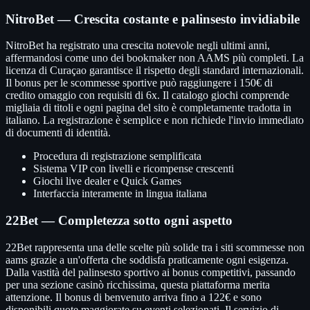
NitroBet — Crescita costante e palinsesto invidiabile
NitroBet ha registrato una crescita notevole negli ultimi anni,
affermandosi come uno dei bookmaker non AAMS più completi. La
licenza di Curaçao garantisce il rispetto degli standard internazionali.
Il bonus per le scommesse sportive può raggiungere i 150€ di
credito omaggio con requisiti di 6x. Il catalogo giochi comprende
migliaia di titoli e ogni pagina del sito è completamente tradotta in
italiano. La registrazione è semplice e non richiede l'invio immediato
di documenti di identità.
Procedura di registrazione semplificata
Sistema VIP con livelli e ricompense crescenti
Giochi live dealer e Quick Games
Interfaccia interamente in lingua italiana
22Bet — Completezza sotto ogni aspetto
22Bet rappresenta una delle scelte più solide tra i siti scommesse non
aams grazie a un'offerta che soddisfa praticamente ogni esigenza.
Dalla vastità del palinsesto sportivo ai bonus competitivi, passando
per una sezione casinò ricchissima, questa piattaforma merita
attenzione. Il bonus di benvenuto arriva fino a 122€ e sono
disponibili quote maggiorate su eventi selezionati. Il servizio di