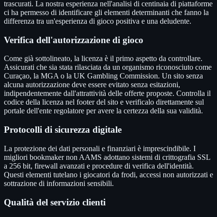
trascurati. La nostra esperienza nell'analisi di centinaia di piattaforme
ci ha permesso di identificare gli elementi determinanti che fanno la
differenza tra un'esperienza di gioco positiva e una deludente.
Verifica dell'autorizzazione di gioco
Come già sottolineato, la licenza è il primo aspetto da controllare.
Assicurati che sia stata rilasciata da un organismo riconosciuto come
Curaçao, la MGA o la UK Gambling Commission. Un sito senza
alcuna autorizzazione deve essere evitato senza esitazioni,
indipendentemente dall'attrattività delle offerte proposte. Controlla il
codice della licenza nel footer del sito e verificalo direttamente sul
portale dell'ente regolatore per avere la certezza della sua validità.
Protocolli di sicurezza digitale
La protezione dei dati personali e finanziari è imprescindibile. I
migliori bookmaker non AAMS adottano sistemi di crittografia SSL
a 256 bit, firewall avanzati e procedure di verifica dell'identità.
Questi elementi tutelano i giocatori da frodi, accessi non autorizzati e
sottrazione di informazioni sensibili.
Qualità del servizio clienti