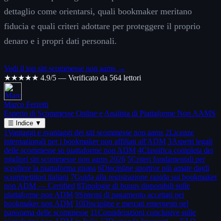
dettaglio come orientarsi, quali bookmaker meritano
fiducia e quali criteri adottare per proteggere il proprio
denaro e i propri dati personali.
Vedi il top siti scommesse non aams →
★★★★★
4.9/5 — Verificato da 564 lettori
Marco Ferretti
Esperto di Scommesse Online e Analista di Piattaforme Non AAMS
☰
Indice
▼
1
Vantaggi e svantaggi dei siti scommesse non aams
2
Licenze
internazionali per i bookmaker non affiliati all'ADM
3
Aspetti legali
delle scommesse su piattaforme non ADM
4
Classifica completa dei
migliori siti scommesse non aams 2026
5
Criteri fondamentali per
scegliere la piattaforma giusta
6
Discipline sportive più amate dagli
scommettitori italiani
7
Guida alla registrazione rapida sui bookmaker
non ADM — Certified
8
Tipologie di bonus disponibili sulle
piattaforme non ADM
9
Sistemi di pagamento accettati nei
bookmaker non ADM
10
Discipline e mercati emergenti nel
panorama delle scommesse
11
Considerazioni conclusive sulle