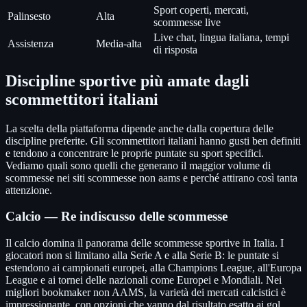
Sport coperti, mercati,
Palinsesto
Alta
scommesse live
Live chat, lingua italiana, tempi
Assistenza
Media-alta
di risposta
Discipline sportive più amate dagli
scommettitori italiani
La scelta della piattaforma dipende anche dalla copertura delle
discipline preferite. Gli scommettitori italiani hanno gusti ben definiti
e tendono a concentrare le proprie puntate su sport specifici.
Vediamo quali sono quelli che generano il maggior volume di
scommesse nei siti scommesse non aams e perché attirano così tanta
attenzione.
Calcio — Re indiscusso delle scommesse
Il calcio domina il panorama delle scommesse sportive in Italia. I
giocatori non si limitano alla Serie A e alla Serie B: le puntate si
estendono ai campionati europei, alla Champions League, all'Europa
League e ai tornei delle nazionali come Europei e Mondiali. Nei
migliori bookmaker non AAMS, la varietà dei mercati calcistici è
impressionante, con opzioni che vanno dal risultato esatto ai gol