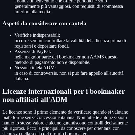
i bonus di benvenuto e le offerte periodiche sono
generalmente più vantaggiosi, con requisiti di scommessa
inferiori alla media.
Aspetti da considerare con cautela
Verifiche indispensabili:
occorre sempre controllare la validità della licenza prima di
registrarsi e depositare fondi.
Assenza di PayPal:
nella maggior parte dei bookmaker non AAMS questo
metodo di pagamento non è disponibile.
Nessuna tutela ADM:
in caso di controversie, non si può fare appello all'autorità
italiana.
Licenze internazionali per i bookmaker
non affiliati all'ADM
Le licenze sono il primo elemento da verificare quando si valutano
piattaforme senza concessione italiana. Non tutte le autorizzazioni
hanno lo stesso valore e alcune garantiscono controlli decisamente
più rigorosi. Ecco le principali da conoscere per orientarsi con
sicurezza nella scelta del proprio bookmaker.