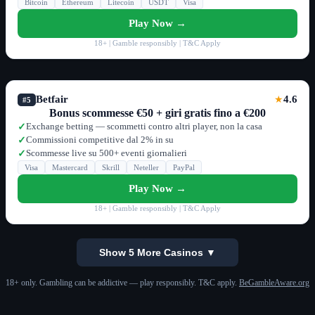
Bitcoin
Ethereum
Litecoin
USDT
Visa
Play Now →
18+ | Gamble responsibly | T&C Apply
Betfair
4.6
★
#5
Bonus scommesse €50 + giri gratis fino a €200
Exchange betting — scommetti contro altri player, non la casa
✓
Commissioni competitive dal 2% in su
✓
Scommesse live su 500+ eventi giornalieri
✓
Visa
Mastercard
Skrill
Neteller
PayPal
Play Now →
18+ | Gamble responsibly | T&C Apply
Show 5 More Casinos ▼
18+ only. Gambling can be addictive — play responsibly. T&C apply.
BeGambleAware.org