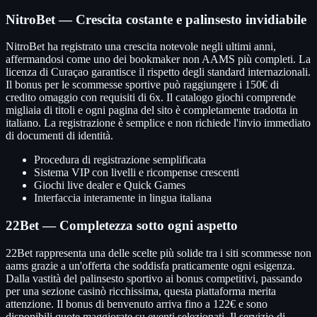
NitroBet — Crescita costante e palinsesto invidiabile
NitroBet ha registrato una crescita notevole negli ultimi anni,
affermandosi come uno dei bookmaker non AAMS più completi. La
licenza di Curaçao garantisce il rispetto degli standard internazionali.
Il bonus per le scommesse sportive può raggiungere i 150€ di
credito omaggio con requisiti di 6x. Il catalogo giochi comprende
migliaia di titoli e ogni pagina del sito è completamente tradotta in
italiano. La registrazione è semplice e non richiede l'invio immediato
di documenti di identità.
Procedura di registrazione semplificata
Sistema VIP con livelli e ricompense crescenti
Giochi live dealer e Quick Games
Interfaccia interamente in lingua italiana
22Bet — Completezza sotto ogni aspetto
22Bet rappresenta una delle scelte più solide tra i siti scommesse non
aams grazie a un'offerta che soddisfa praticamente ogni esigenza.
Dalla vastità del palinsesto sportivo ai bonus competitivi, passando
per una sezione casinò ricchissima, questa piattaforma merita
attenzione. Il bonus di benvenuto arriva fino a 122€ e sono
disponibili quote maggiorate su eventi selezionati. Il servizio di