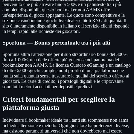
benvenuto che può arrivare fino a 500€ e un palinsesto tra i più
completi disponibili, questo bookmaker non AAMS offre
un'esperienza di gioco appagante. Le quote sono competitive e la
sezione casinò include giochi live dealer e titoli RNG di qualità. Il
sito è interamente disponibile in italiano e il servizio clienti risponde
in tempi rapidi alle richieste dei giocatori.
Sportuna — Bonus percentuale tra i più alti
Sportuna attira l'attenzione per il suo straordinario bonus del 300%
fino a 1.000€, una delle offerte più generose nel panorama dei
bookmaker non AAMS. La licenza Curacao eGaming e un catalogo
di oltre 6.000 giochi completano il profilo di una piattaforma che
punta sulla quantità senza trascurare la qualità del servizio offerto ai
giocatori. Le carte di credito, i portafogli digitali e le criptovalute
sono tutti metodi accettati per depositi e prelievi.
Criteri fondamentali per scegliere la
piattaforma giusta
Individuare il bookmaker ideale tra i tanti siti scommesse non aams
richiede attenzione e metodo. Ogni giocatore ha preferenze diverse,
ma esistono parametri universali che non dovrebbero mai essere