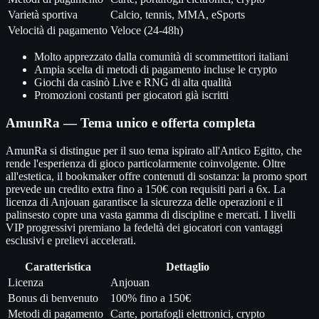
Varietà sportiva
Calcio, tennis, MMA, eSports
Velocità di pagamento
Veloce (24-48h)
Molto apprezzato dalla comunità di scommettitori italiani
Ampia scelta di metodi di pagamento incluse le crypto
Giochi da casinò Live e RNG di alta qualità
Promozioni costanti per giocatori già iscritti
AmunRa — Tema unico e offerta completa
AmunRa si distingue per il suo tema ispirato all'Antico Egitto, che
rende l'esperienza di gioco particolarmente coinvolgente. Oltre
all'estetica, il bookmaker offre contenuti di sostanza: la promo sport
prevede un credito extra fino a 150€ con requisiti pari a 6x. La
licenza di Anjouan garantisce la sicurezza delle operazioni e il
palinsesto copre una vasta gamma di discipline e mercati. I livelli
VIP progressivi premiano la fedeltà dei giocatori con vantaggi
esclusivi e prelievi accelerati.
Caratteristica
Dettaglio
Licenza
Anjouan
Bonus di benvenuto
100% fino a 150€
Metodi di pagamento
Carte, portafogli elettronici, crypto