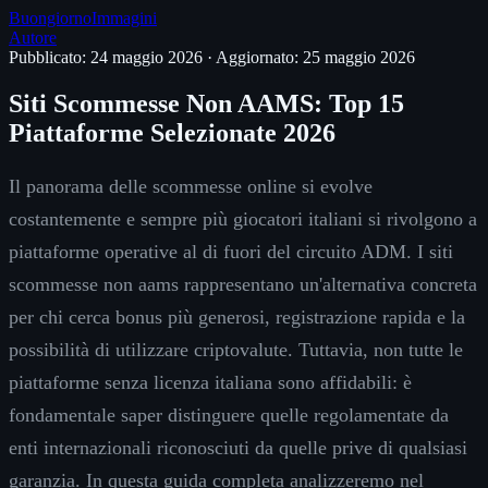
Buongiorno
Immagini
Autore
Pubblicato: 24 maggio 2026
·
Aggiornato: 25 maggio 2026
Siti Scommesse Non AAMS: Top 15
Piattaforme Selezionate 2026
Il panorama delle scommesse online si evolve
costantemente e sempre più giocatori italiani si rivolgono a
piattaforme operative al di fuori del circuito ADM. I siti
scommesse non aams rappresentano un'alternativa concreta
per chi cerca bonus più generosi, registrazione rapida e la
possibilità di utilizzare criptovalute. Tuttavia, non tutte le
piattaforme senza licenza italiana sono affidabili: è
fondamentale saper distinguere quelle regolamentate da
enti internazionali riconosciuti da quelle prive di qualsiasi
garanzia. In questa guida completa analizzeremo nel