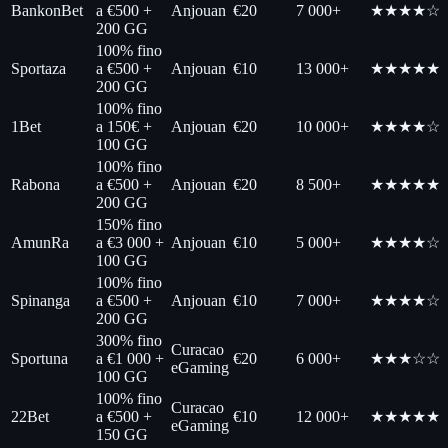
BankonBet
a €500 +
Anjouan
€20
7 000+
★★★★☆
200 GG
100% fino
Sportaza
a €500 +
Anjouan
€10
13 000+
★★★★★
200 GG
100% fino
1Bet
a 150€ +
Anjouan
€20
10 000+
★★★★☆
100 GG
100% fino
Rabona
a €500 +
Anjouan
€20
8 500+
★★★★★
200 GG
150% fino
AmunRa
a €3 000 +
Anjouan
€10
5 000+
★★★★☆
100 GG
100% fino
Spinanga
a €500 +
Anjouan
€10
7 000+
★★★★☆
200 GG
300% fino
Curacao
Sportuna
a €1 000 +
€20
6 000+
★★★☆☆
eGaming
100 GG
100% fino
Curacao
22Bet
a €500 +
€10
12 000+
★★★★★
eGaming
150 GG