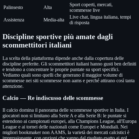
Sport coperti, mercati,
Palinsesto
Alta
scommesse live
Live chat, lingua italiana, tempi
Assistenza
Media-alta
di risposta
Discipline sportive più amate dagli
scommettitori italiani
La scelta della piattaforma dipende anche dalla copertura delle
discipline preferite. Gli scommettitori italiani hanno gusti ben definiti
e tendono a concentrare le proprie puntate su sport specifici.
Vediamo quali sono quelli che generano il maggior volume di
scommesse nei siti scommesse non aams e perché attirano così tanta
attenzione.
Calcio — Re indiscusso delle scommesse
Il calcio domina il panorama delle scommesse sportive in Italia. I
giocatori non si limitano alla Serie A e alla Serie B: le puntate si
estendono ai campionati europei, alla Champions League, all'Europa
League e ai tornei delle nazionali come Europei e Mondiali. Nei
migliori bookmaker non AAMS, la varietà dei mercati calcistici è
impressionante, con opzioni che vanno dal risultato esatto ai gol