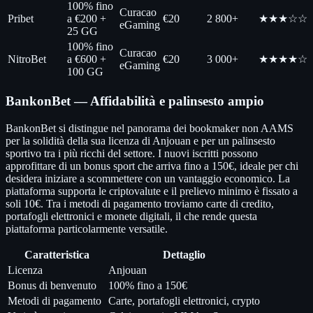
100% fino
Curacao
Pribet
a €200 +
€20
2 800+
★★★☆☆
eGaming
25 GG
100% fino
Curacao
NitroBet
a €600 +
€20
3 000+
★★★★☆
eGaming
100 GG
BankonBet — Affidabilità e palinsesto ampio
BankonBet si distingue nel panorama dei bookmaker non AAMS
per la solidità della sua licenza di Anjouan e per un palinsesto
sportivo tra i più ricchi del settore. I nuovi iscritti possono
approfittare di un bonus sport che arriva fino a 150€, ideale per chi
desidera iniziare a scommettere con un vantaggio economico. La
piattaforma supporta le criptovalute e il prelievo minimo è fissato a
soli 10€. Tra i metodi di pagamento troviamo carte di credito,
portafogli elettronici e monete digitali, il che rende questa
piattaforma particolarmente versatile.
Caratteristica
Dettaglio
Licenza
Anjouan
Bonus di benvenuto
100% fino a 150€
Metodi di pagamento
Carte, portafogli elettronici, crypto