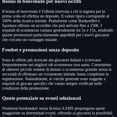
Bonus di benvenuto per nuovi iscritti
Il bonus di benvenuto è l'offerta riservata a chi si registra per la
prima volta ed effettua un deposito. Il valore tipico corrisponde al
100% della ricarica iniziale. Piattaforme come BankonBet e
Sportaza offrono un accredito che può arrivare fino a 150€. I
requisiti di scommessa variano generalmente tra 5x e 15x, rendendo
queste promozioni particolarmente appetibili per i nuovi giocatori
che cercano un vantaggio iniziale.
Freebet e promozioni senza deposito
Sono le offerte più ricercate dai giocatori italiani e si trovano
frequentemente nei migliori siti scommesse non aams. Consentono
di ottenere piccole somme di denaro o scommesse gratuite senza la
necessità di effettuare un versamento iniziale: basta completare la
registrazione. Naturalmente, le vincite generate sono soggette a
requisiti di giocata specifici che vanno sempre verificati nelle
condizioni della promozione.
Quote potenziate su eventi selezionati
Numerosi bookmaker senza licenza AAMS propongono quote
maggiorate su determinati eventi, offrendo ai giocatori la possibilità