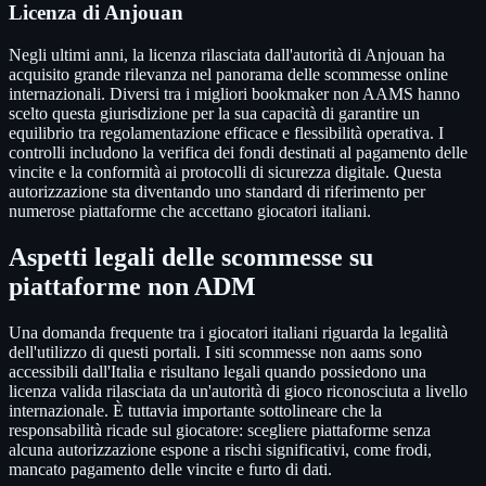
Licenza di Anjouan
Negli ultimi anni, la licenza rilasciata dall'autorità di Anjouan ha
acquisito grande rilevanza nel panorama delle scommesse online
internazionali. Diversi tra i migliori bookmaker non AAMS hanno
scelto questa giurisdizione per la sua capacità di garantire un
equilibrio tra regolamentazione efficace e flessibilità operativa. I
controlli includono la verifica dei fondi destinati al pagamento delle
vincite e la conformità ai protocolli di sicurezza digitale. Questa
autorizzazione sta diventando uno standard di riferimento per
numerose piattaforme che accettano giocatori italiani.
Aspetti legali delle scommesse su
piattaforme non ADM
Una domanda frequente tra i giocatori italiani riguarda la legalità
dell'utilizzo di questi portali. I siti scommesse non aams sono
accessibili dall'Italia e risultano legali quando possiedono una
licenza valida rilasciata da un'autorità di gioco riconosciuta a livello
internazionale. È tuttavia importante sottolineare che la
responsabilità ricade sul giocatore: scegliere piattaforme senza
alcuna autorizzazione espone a rischi significativi, come frodi,
mancato pagamento delle vincite e furto di dati.