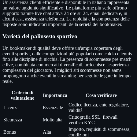
Un'assistenza clienti efficiente e disponibile in italiano rappresenta
un valore aggiunto significativo. Le piattaforme più serie offrono
supporto tramite live chat attiva 24 ore su 24, email dedicata e, in
alcuni casi, assistenza telefonica. La rapidità e la competenza delle
risposte sono indicatori importanti della serietà del bookmaker.
Varietà del palinsesto sportivo
Un bookmaker di qualità deve offrire un'ampia copertura degli
eventi sportivi, dalle competizioni più popolari come calcio e tennis
fino alle discipline di nicchia. La presenza di scommesse pre-match
e live, combinata con mercati diversificati, arricchisce l'esperienza
complessiva del giocatore. I migliori siti scommesse non aams
propongono anche eventi in streaming per seguire le gare in tempo
reale.
Criterio di
Importanza
Cosa verificare
valutazione
Codice licenza, ente regolatore,
Licenza
Essenziale
validità
Crittografia SSL, firewall,
Sicurezza
Molto alta
verifica KYC
Importo, requisiti di scommessa,
Bonus
Alta
condizioni