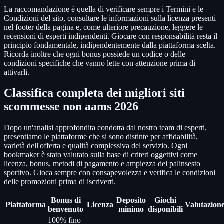
La raccomandazione è quella di verificare sempre i Termini e le
Condizioni del sito, consultare le informazioni sulla licenza presenti
nel footer della pagina e, come ulteriore precauzione, leggere le
recensioni di esperti indipendenti. Giocare con responsabilità resta il
principio fondamentale, indipendentemente dalla piattaforma scelta.
Ricorda inoltre che ogni bonus possiede un codice o delle
condizioni specifiche che vanno lette con attenzione prima di
attivarli.
Classifica completa dei migliori siti
scommesse non aams 2026
Dopo un'analisi approfondita condotta dal nostro team di esperti,
presentiamo le piattaforme che si sono distinte per affidabilità,
varietà dell'offerta e qualità complessiva del servizio. Ogni
bookmaker è stato valutato sulla base di criteri oggettivi come
licenza, bonus, metodi di pagamento e ampiezza del palinsesto
sportivo. Gioca sempre con consapevolezza e verifica le condizioni
delle promozioni prima di iscriverti.
Bonus di
Deposito
Giochi
Piattaforma
Licenza
Valutazion
benvenuto
minimo
disponibili
100% fino