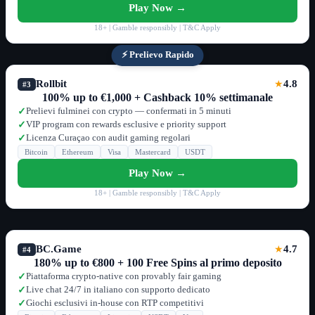
Play Now →
18+ | Gamble responsibly | T&C Apply
⚡ Prelievo Rapido
Rollbit
4.8
★
#3
100% up to €1,000 + Cashback 10% settimanale
Prelievi fulminei con crypto — confermati in 5 minuti
✓
VIP program con rewards esclusive e priority support
✓
Licenza Curaçao con audit gaming regolari
✓
Bitcoin
Ethereum
Visa
Mastercard
USDT
Play Now →
18+ | Gamble responsibly | T&C Apply
BC.Game
4.7
★
#4
180% up to €800 + 100 Free Spins al primo deposito
Piattaforma crypto-native con provably fair gaming
✓
Live chat 24/7 in italiano con supporto dedicato
✓
Giochi esclusivi in-house con RTP competitivi
✓