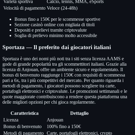
Varietà sportiva
Calcio, tennis, MMA, eSports
Velocità di pagamento
Veloce (24-48h)
Bonus fino a 150€ per le scommesse sportive
Sezione casinò online con migliaia di titoli
Depositi e prelievi tramite criptovalute
Soglia di prelievo minimo molto accessibile
Sportaza — Il preferito dai giocatori italiani
Sportaza è uno dei nomi più noti tra i siti senza licenza AAMS e
gode di grande popolarità tra gli scommettitori italiani. Grazie alla
licenza di Anjouan, offre un ambiente sicuro e regolamentato. Il
bonus di benvenuto raggiunge i 150€ con requisiti di scommessa
pari a 6x, tra i più competitivi del mercato. Per quanto riguarda i
metodi di pagamento, i giocatori possono scegliere tra carte,
portafogli elettronici e criptovalute. Le promozioni settimanali e le
quote maggiorate contribuiscono a rendere questa piattaforma una
delle migliori opzioni per chi gioca regolarmente.
Caratteristica
Dettaglio
Licenza
Anjouan
Bonus di benvenuto
100% fino a 150€
Metodi di pagamento
Carte, portafogli elettronici, crypto