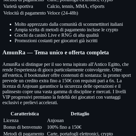
Varietà sportiva
Calcio, tennis, MMA, eSports
Velocità di pagamento
Veloce (24-48h)
Molto apprezzato dalla comunità di scommettitori italiani
Ampia scelta di metodi di pagamento incluse le crypto
Giochi da casinò Live e RNG di alta qualità
Promozioni costanti per giocatori già iscritti
AmunRa — Tema unico e offerta completa
AmunRa si distingue per il suo tema ispirato all'Antico Egitto, che
rende l'esperienza di gioco particolarmente coinvolgente. Oltre
all'estetica, il bookmaker offre contenuti di sostanza: la promo sport
prevede un credito extra fino a 150€ con requisiti pari a 6x. La
licenza di Anjouan garantisce la sicurezza delle operazioni e il
palinsesto copre una vasta gamma di discipline e mercati. I livelli
VIP progressivi premiano la fedeltà dei giocatori con vantaggi
esclusivi e prelievi accelerati.
Caratteristica
Dettaglio
Licenza
Anjouan
Bonus di benvenuto
100% fino a 150€
Metodi di pagamento
Carte, portafogli elettronici, crypto