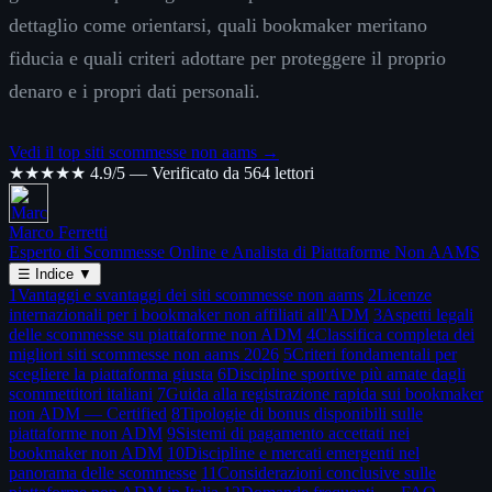
dettaglio come orientarsi, quali bookmaker meritano
fiducia e quali criteri adottare per proteggere il proprio
denaro e i propri dati personali.
Vedi il top siti scommesse non aams →
★★★★★
4.9/5 — Verificato da 564 lettori
Marco Ferretti
Esperto di Scommesse Online e Analista di Piattaforme Non AAMS
☰
Indice
▼
1
Vantaggi e svantaggi dei siti scommesse non aams
2
Licenze
internazionali per i bookmaker non affiliati all'ADM
3
Aspetti legali
delle scommesse su piattaforme non ADM
4
Classifica completa dei
migliori siti scommesse non aams 2026
5
Criteri fondamentali per
scegliere la piattaforma giusta
6
Discipline sportive più amate dagli
scommettitori italiani
7
Guida alla registrazione rapida sui bookmaker
non ADM — Certified
8
Tipologie di bonus disponibili sulle
piattaforme non ADM
9
Sistemi di pagamento accettati nei
bookmaker non ADM
10
Discipline e mercati emergenti nel
panorama delle scommesse
11
Considerazioni conclusive sulle