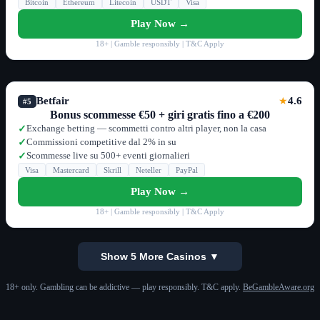
Bitcoin
Ethereum
Litecoin
USDT
Visa
Play Now →
18+ | Gamble responsibly | T&C Apply
Betfair
4.6
★
#5
Bonus scommesse €50 + giri gratis fino a €200
Exchange betting — scommetti contro altri player, non la casa
✓
Commissioni competitive dal 2% in su
✓
Scommesse live su 500+ eventi giornalieri
✓
Visa
Mastercard
Skrill
Neteller
PayPal
Play Now →
18+ | Gamble responsibly | T&C Apply
Show 5 More Casinos ▼
18+ only. Gambling can be addictive — play responsibly. T&C apply.
BeGambleAware.org