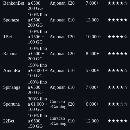
BankonBet
a €500 +
Anjouan
€20
7 000+
★★★★☆
200 GG
100% fino
Sportaza
a €500 +
Anjouan
€10
13 000+
★★★★★
200 GG
100% fino
1Bet
a 150€ +
Anjouan
€20
10 000+
★★★★☆
100 GG
100% fino
Rabona
a €500 +
Anjouan
€20
8 500+
★★★★★
200 GG
150% fino
AmunRa
a €3 000 +
Anjouan
€10
5 000+
★★★★☆
100 GG
100% fino
Spinanga
a €500 +
Anjouan
€10
7 000+
★★★★☆
200 GG
300% fino
Curacao
Sportuna
a €1 000 +
€20
6 000+
★★★☆☆
eGaming
100 GG
100% fino
Curacao
22Bet
a €500 +
€10
12 000+
★★★★★
eGaming
150 GG