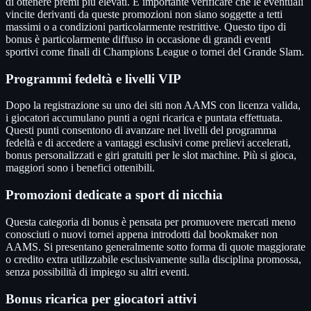
di ottenere premi più elevati. È importante verificare che le eventuali
vincite derivanti da queste promozioni non siano soggette a tetti
massimi o a condizioni particolarmente restrittive. Questo tipo di
bonus è particolarmente diffuso in occasione di grandi eventi
sportivi come finali di Champions League o tornei del Grande Slam.
Programmi fedeltà e livelli VIP
Dopo la registrazione su uno dei siti non AAMS con licenza valida,
i giocatori accumulano punti a ogni ricarica e puntata effettuata.
Questi punti consentono di avanzare nei livelli del programma
fedeltà e di accedere a vantaggi esclusivi come prelievi accelerati,
bonus personalizzati e giri gratuiti per le slot machine. Più si gioca,
maggiori sono i benefici ottenibili.
Promozioni dedicate a sport di nicchia
Questa categoria di bonus è pensata per promuovere mercati meno
conosciuti o nuovi tornei appena introdotti dal bookmaker non
AAMS. Si presentano generalmente sotto forma di quote maggiorate
o credito extra utilizzabile esclusivamente sulla disciplina promossa,
senza possibilità di impiego su altri eventi.
Bonus ricarica per giocatori attivi