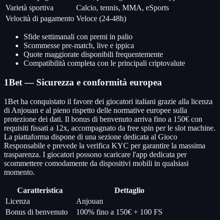
Varietà sportiva
Calcio, tennis, MMA, eSports
Velocità di pagamento
Veloce (24-48h)
Sfide settimanali con premi in palio
Scommesse pre-match, live e ippica
Quote maggiorate disponibili frequentemente
Compatibilità completa con le principali criptovalute
1Bet — Sicurezza e conformità europea
1Bet ha conquistato il favore dei giocatori italiani grazie alla licenza
di Anjouan e al pieno rispetto delle normative europee sulla
protezione dei dati. Il bonus di benvenuto arriva fino a 150€ con
requisiti fissati a 12x, accompagnato da free spin per le slot machine.
La piattaforma dispone di una sezione dedicata al Gioco
Responsabile e prevede la verifica KYC per garantire la massima
trasparenza. I giocatori possono scaricare l'app dedicata per
scommettere comodamente da dispositivi mobili in qualsiasi
momento.
Caratteristica
Dettaglio
Licenza
Anjouan
Bonus di benvenuto
100% fino a 150€ + 100 FS