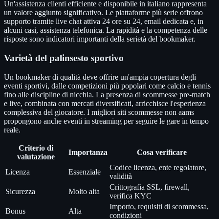
Un'assistenza clienti efficiente e disponibile in italiano rappresenta
un valore aggiunto significativo. Le piattaforme più serie offrono
supporto tramite live chat attiva 24 ore su 24, email dedicata e, in
alcuni casi, assistenza telefonica. La rapidità e la competenza delle
risposte sono indicatori importanti della serietà del bookmaker.
Varietà del palinsesto sportivo
Un bookmaker di qualità deve offrire un'ampia copertura degli
eventi sportivi, dalle competizioni più popolari come calcio e tennis
fino alle discipline di nicchia. La presenza di scommesse pre-match
e live, combinata con mercati diversificati, arricchisce l'esperienza
complessiva del giocatore. I migliori siti scommesse non aams
propongono anche eventi in streaming per seguire le gare in tempo
reale.
Criterio di
Importanza
Cosa verificare
valutazione
Codice licenza, ente regolatore,
Licenza
Essenziale
validità
Crittografia SSL, firewall,
Sicurezza
Molto alta
verifica KYC
Importo, requisiti di scommessa,
Bonus
Alta
condizioni