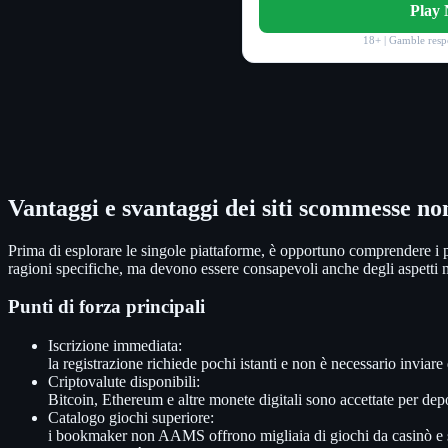
Play
18+ | Gamble resp
Vantaggi e svantaggi dei siti scommesse n
Prima di esplorare le singole piattaforme, è opportuno comprendere i pun
ragioni specifiche, ma devono essere consapevoli anche degli aspetti m
Punti di forza principali
Iscrizione immediata:
la registrazione richiede pochi istanti e non è necessario invia
Criptovalute disponibili:
Bitcoin, Ethereum e altre monete digitali sono accettate per dep
Catalogo giochi superiore:
i bookmaker non AAMS offrono migliaia di giochi da casinò e spes