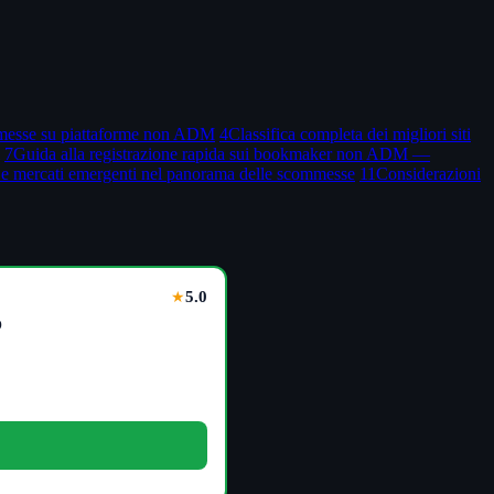
ommesse su piattaforme non ADM
4
Classifica completa dei migliori siti
7
Guida alla registrazione rapida sui bookmaker non ADM —
 e mercati emergenti nel panorama delle scommesse
11
Considerazioni
5.0
★
o