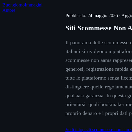
Buongiorno
Immagini
Autore
Pubblicato: 24 maggio 2026
·
Aggio
Siti Scommesse Non A
Il panorama delle scommesse on
italiani si rivolgono a piattafo
scommesse non aams rappresent
generosi, registrazione rapida e
tutte le piattaforme senza licen
distinguere quelle regolamentat
qualsiasi garanzia. In questa 
orientarsi, quali bookmaker meri
proprio denaro e i propri dati p
Vedi il top siti scommesse non aa