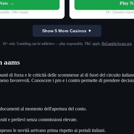
 Now →
Play 
onsibly | T&C Apply
18+ | Gamble respon
Show 5 More Casinos ▼
18+ only. Gambling can be addictive — play responsibly. T&C apply.
BeGambleAware.org
on aams
ti di forza e le criticità delle scommesse al di fuori del circuito italian
eno favorevoli. Conoscere i pro e i contro permette di prendere decisioni
re documenti al momento dell'apertura del conto.
ositi e prelievi senza commissioni elevate.
so le novità arrivano prima rispetto ai portali italiani.