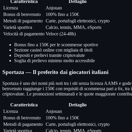
Caratteristica
Dettaglio
Licenza
Anjouan
Bonus di benvenuto
100% fino a 150€
Metodi di pagamento
Carte, portafogli elettronici, crypto
Varietà sportiva
Calcio, tennis, MMA, eSports
Velocità di pagamento
Veloce (24-48h)
Bonus fino a 150€ per le scommesse sportive
Sezione casinò online con migliaia di titoli
Depositi e prelievi tramite criptovalute
Soglia di prelievo minimo molto accessibile
Sportaza — Il preferito dai giocatori italiani
Sportaza è uno dei nomi più noti tra i siti senza licenza AAMS e gode d
benvenuto raggiunge i 150€ con requisiti di scommessa pari a 6x, tra i 
criptovalute. Le promozioni settimanali e le quote maggiorate contribu
Caratteristica
Dettaglio
Licenza
Anjouan
Bonus di benvenuto
100% fino a 150€
Metodi di pagamento
Carte, portafogli elettronici, crypto
Varietà sportiva
Calcio, tennis, MMA, eSports