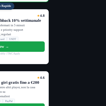
o Rapido
4.8
★
shback 10% settimanale
nfermati in 5 minuti
e priority support
 regolari
card
USDT
Now →
sibly | T&C Apply
4.6
★
iri gratis fino a €200
ro altri player, non la casa
n su
rnalieri
r
PayPal