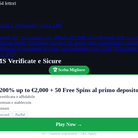
4 lettori
alista di Piattaforme Non AAMS
ionali per i bookmaker non affiliati all'ADM
3
Aspetti legali delle sc
taforma giusta
6
Discipline sportive più amate dagli scommettitori italiani
9
Sistemi di pagamento accettati nei bookmaker non ADM
10
Discipline
i — FAQ
 Verificate e Sicure
🏆 Scelta Migliore
200% up to €2,000 + 50 Free Spins al primo deposit
rificata e affidabile
hereum e stablecoin
minuti
ercard
PayPal
Play Now →
18+ | Gamble responsibly | T&C Apply