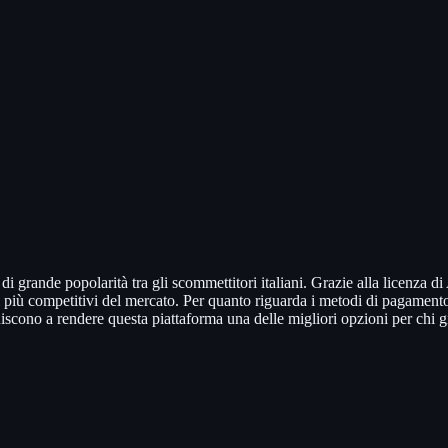
i grande popolarità tra gli scommettitori italiani. Grazie alla licenza d
più competitivi del mercato. Per quanto riguarda i metodi di pagamento, i
iscono a rendere questa piattaforma una delle migliori opzioni per chi 