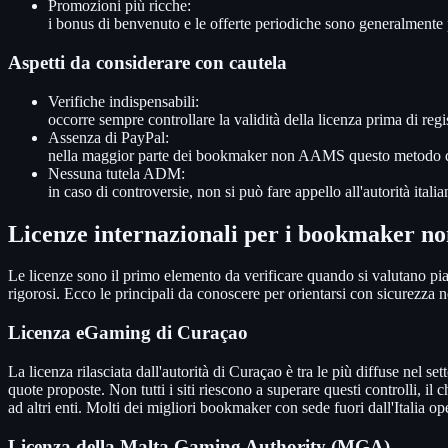
Promozioni più ricche:
i bonus di benvenuto e le offerte periodiche sono generalmente p
Aspetti da considerare con cautela
Verifiche indispensabili:
occorre sempre controllare la validità della licenza prima di regis
Assenza di PayPal:
nella maggior parte dei bookmaker non AAMS questo metodo d
Nessuna tutela ADM:
in caso di controversie, non si può fare appello all'autorità italia
Licenze internazionali per i bookmaker no
Le licenze sono il primo elemento da verificare quando si valutano pia
rigorosi. Ecco le principali da conoscere per orientarsi con sicurezza 
Licenza eGaming di Curaçao
La licenza rilasciata dall'autorità di Curaçao è tra le più diffuse nel set
quote proposte. Non tutti i siti riescono a superare questi controlli, il
ad altri enti. Molti dei migliori bookmaker con sede fuori dall'Italia ope
Licenza della Malta Gaming Authority (MGA)