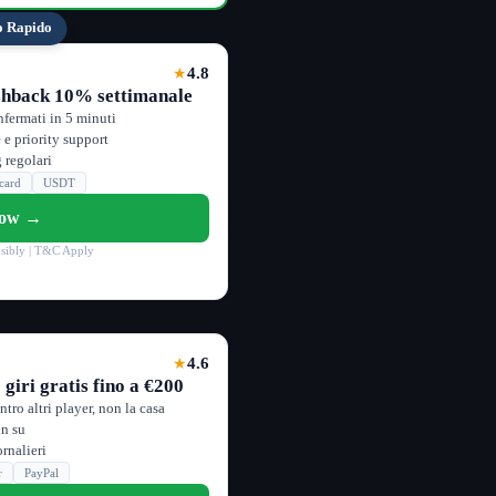
o Rapido
4.8
★
shback 10% settimanale
nfermati in 5 minuti
e priority support
 regolari
card
USDT
Now →
sibly | T&C Apply
4.6
★
iri gratis fino a €200
ro altri player, non la casa
n su
rnalieri
r
PayPal