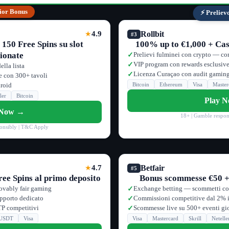
ior Bonus
⚡ Preliev
Rollbit
4.9
★
#3
150 Free Spins su slot
100% up to €1,000 + Ca
zionate
Prelievi fulminei con crypto — co
✓
VIP program con rewards esclusive 
✓
lla lista
Licenza Curaçao con audit gaming
✓
e con 300+ tavoli
droid
Bitcoin
Ethereum
Visa
Master
ler
Bitcoin
Play 
 Now →
18+ | Gamble respon
onsibly | T&C Apply
Betfair
4.7
★
#5
ee Spins al primo deposito
Bonus scommesse €50 + g
rovably fair gaming
Exchange betting — scommetti cont
✓
upporto dedicato
Commissioni competitive dal 2% i
✓
TP competitivi
Scommesse live su 500+ eventi gio
✓
USDT
Visa
Visa
Mastercard
Skrill
Netelle