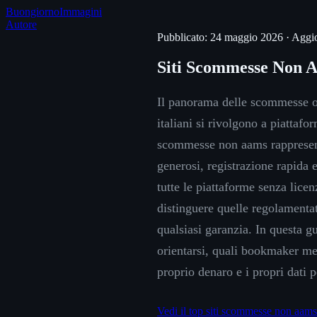
Buongiorno
Immagini
Autore
Pubblicato: 24 maggio 2026
·
Aggio
Siti Scommesse Non A
Il panorama delle scommesse on
italiani si rivolgono a piattafo
scommesse non aams rappresent
generosi, registrazione rapida e
tutte le piattaforme senza licen
distinguere quelle regolamentat
qualsiasi garanzia. In questa 
orientarsi, quali bookmaker meri
proprio denaro e i propri dati p
Vedi il top siti scommesse non aa