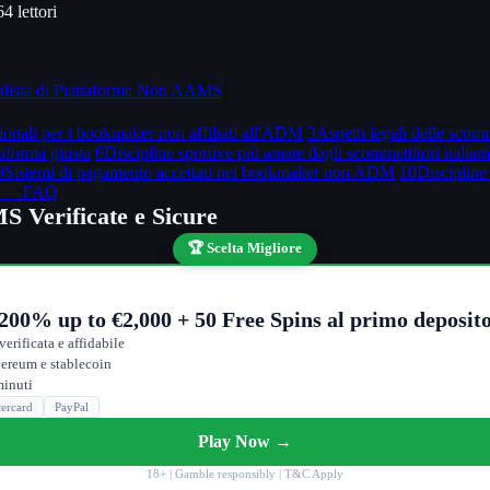
4 lettori
alista di Piattaforme Non AAMS
ionali per i bookmaker non affiliati all'ADM
3
Aspetti legali delle sc
taforma giusta
6
Discipline sportive più amate dagli scommettitori italiani
9
Sistemi di pagamento accettati nei bookmaker non ADM
10
Discipline
i — FAQ
 Verificate e Sicure
🏆 Scelta Migliore
200% up to €2,000 + 50 Free Spins al primo deposit
rificata e affidabile
hereum e stablecoin
minuti
ercard
PayPal
Play Now →
18+ | Gamble responsibly | T&C Apply