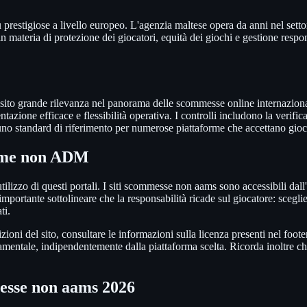
 prestigiose a livello europeo. L'agenzia maltese opera da anni nel set
n materia di protezione dei giocatori, equità dei giochi e gestione respons
acquisito grande rilevanza nel panorama delle scommesse online internazi
ntazione efficace e flessibilità operativa. I controlli includono la verific
uno standard di riferimento per numerose piattaforme che accettano giocat
forme non ADM
utilizzo di questi portali. I siti scommesse non aams sono accessibili dall
a importante sottolineare che la responsabilità ricade sul giocatore: sceg
ti.
oni del sito, consultare le informazioni sulla licenza presenti nel foote
ndamentale, indipendentemente dalla piattaforma scelta. Ricorda inoltre 
messe non aams 2026