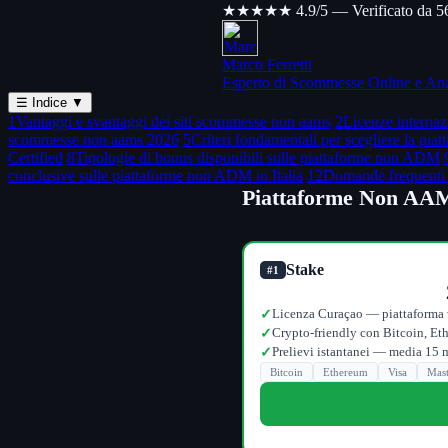
★★★★★
4.9/5 — Verificato da 56
Marco Ferretti
Esperto di Scommesse Online e An
☰
Indice
▼
1
Vantaggi e svantaggi dei siti scommesse non aams
2
Licenze internaz
scommesse non aams 2026
5
Criteri fondamentali per scegliere la piat
Certified
8
Tipologie di bonus disponibili sulle piattaforme non ADM
conclusive sulle piattaforme non ADM in Italia
12
Domande frequent
Piattaforme Non AAMS
Stake
#1
Licenza Curaçao — piattaforma ve
✓
Crypto-friendly con Bitcoin, Et
✓
Prelievi istantanei — media 15 
✓
Bitcoin
Ethereum
Visa
Mast