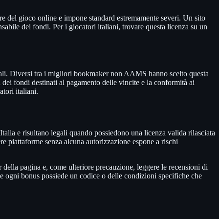
tore del gioco online e impone standard estremamente severi. Un sito
abile dei fondi. Per i giocatori italiani, trovare questa licenza su un
onali. Diversi tra i migliori bookmaker non AAMS hanno scelto questa
a dei fondi destinati al pagamento delle vincite e la conformità ai
ori italiani.
'Italia e risultano legali quando possiedono una licenza valida rilasciata
liere piattaforme senza alcuna autorizzazione espone a rischi
r della pagina e, come ulteriore precauzione, leggere le recensioni di
che ogni bonus possiede un codice o delle condizioni specifiche che