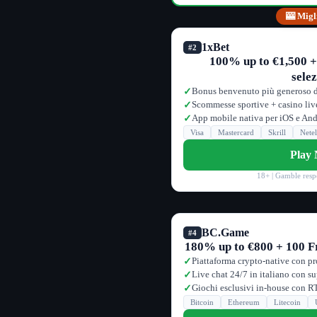
🎰 Migl
1xBet
#2
100% up to €1,500 + 
sele
Bonus benvenuto più generoso de
✓
Scommesse sportive + casino liv
✓
App mobile nativa per iOS e An
✓
Visa
Mastercard
Skrill
Netel
Play
18+ | Gamble resp
BC.Game
#4
180% up to €800 + 100 Fr
Piattaforma crypto-native con p
✓
Live chat 24/7 in italiano con s
✓
Giochi esclusivi in-house con R
✓
Bitcoin
Ethereum
Litecoin