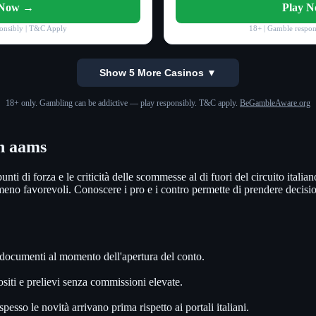
 Now →
Play 
onsibly | T&C Apply
18+ | Gamble respon
Show 5 More Casinos ▼
18+ only. Gambling can be addictive — play responsibly. T&C apply.
BeGambleAware.org
on aams
ti di forza e le criticità delle scommesse al di fuori del circuito italian
eno favorevoli. Conoscere i pro e i contro permette di prendere decisioni
re documenti al momento dell'apertura del conto.
ositi e prelievi senza commissioni elevate.
so le novità arrivano prima rispetto ai portali italiani.