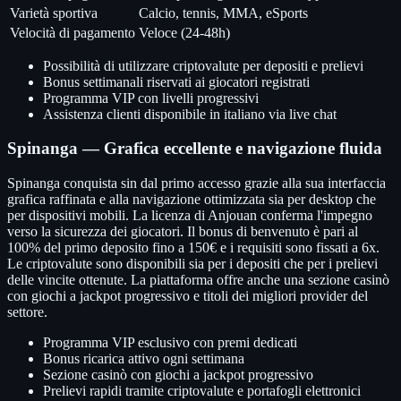
Varietà sportiva
Calcio, tennis, MMA, eSports
Velocità di pagamento
Veloce (24-48h)
Possibilità di utilizzare criptovalute per depositi e prelievi
Bonus settimanali riservati ai giocatori registrati
Programma VIP con livelli progressivi
Assistenza clienti disponibile in italiano via live chat
Spinanga — Grafica eccellente e navigazione fluida
Spinanga conquista sin dal primo accesso grazie alla sua interfaccia
grafica raffinata e alla navigazione ottimizzata sia per desktop che
per dispositivi mobili. La licenza di Anjouan conferma l'impegno
verso la sicurezza dei giocatori. Il bonus di benvenuto è pari al
100% del primo deposito fino a 150€ e i requisiti sono fissati a 6x.
Le criptovalute sono disponibili sia per i depositi che per i prelievi
delle vincite ottenute. La piattaforma offre anche una sezione casinò
con giochi a jackpot progressivo e titoli dei migliori provider del
settore.
Programma VIP esclusivo con premi dedicati
Bonus ricarica attivo ogni settimana
Sezione casinò con giochi a jackpot progressivo
Prelievi rapidi tramite criptovalute e portafogli elettronici