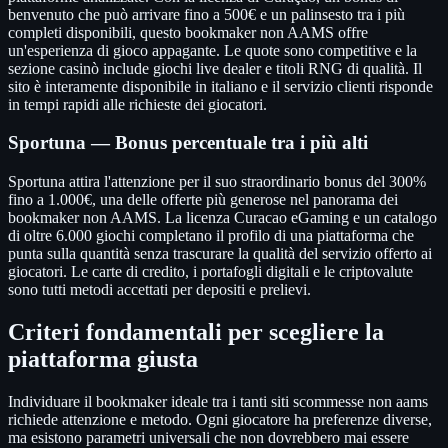
benvenuto che può arrivare fino a 500€ e un palinsesto tra i più
completi disponibili, questo bookmaker non AAMS offre
un'esperienza di gioco appagante. Le quote sono competitive e la
sezione casinò include giochi live dealer e titoli RNG di qualità. Il
sito è interamente disponibile in italiano e il servizio clienti risponde
in tempi rapidi alle richieste dei giocatori.
Sportuna — Bonus percentuale tra i più alti
Sportuna attira l'attenzione per il suo straordinario bonus del 300%
fino a 1.000€, una delle offerte più generose nel panorama dei
bookmaker non AAMS. La licenza Curacao eGaming e un catalogo
di oltre 6.000 giochi completano il profilo di una piattaforma che
punta sulla quantità senza trascurare la qualità del servizio offerto ai
giocatori. Le carte di credito, i portafogli digitali e le criptovalute
sono tutti metodi accettati per depositi e prelievi.
Criteri fondamentali per scegliere la
piattaforma giusta
Individuare il bookmaker ideale tra i tanti siti scommesse non aams
richiede attenzione e metodo. Ogni giocatore ha preferenze diverse,
ma esistono parametri universali che non dovrebbero mai essere