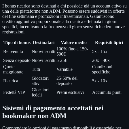
I bonus ricarica sono destinati a chi possiede già un account attivo su
una delle piattaforme non ADM. Possono essere suddivisi in offerte
del fine settimana e promozioni infrasettimanali. Garantiscono
credito aggiuntivo proporzionale alla ricarica effettuata in giorni
specifici, incentivando la frequenza di gioco senza richiedere nuove
registrazioni.
Tipo di bonus
Destinatari
Valore medio
Requisiti tipici
100% fino a 150-
Benvenuto
Nuovi iscritti
5x - 15x
500€
Senza deposito
Nuovi iscritti
5-25€
20x - 40x
Quote
Condizioni
Tutti
Variabile
maggiorate
specifiche
Giocatori
25-50% del
Ricarica
5x - 10x
attivi
deposito
Giocatori
Fedeltà VIP
Premi esclusivi
Accumulo punti
fedeli
Sistemi di pagamento accettati nei
bookmaker non ADM
Comprendere le opzioni di pagamento disponibili è essenziale per