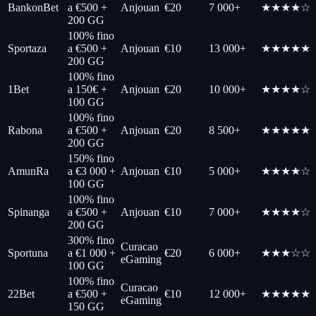
BankonBet
a €500 +
Anjouan
€20
7 000+
★★★★☆
200 GG
100% fino
Sportaza
a €500 +
Anjouan
€10
13 000+
★★★★★
200 GG
100% fino
1Bet
a 150€ +
Anjouan
€20
10 000+
★★★★☆
100 GG
100% fino
Rabona
a €500 +
Anjouan
€20
8 500+
★★★★★
200 GG
150% fino
AmunRa
a €3 000 +
Anjouan
€10
5 000+
★★★★☆
100 GG
100% fino
Spinanga
a €500 +
Anjouan
€10
7 000+
★★★★☆
200 GG
300% fino
Curacao
Sportuna
a €1 000 +
€20
6 000+
★★★☆☆
eGaming
100 GG
100% fino
Curacao
22Bet
a €500 +
€10
12 000+
★★★★★
eGaming
150 GG