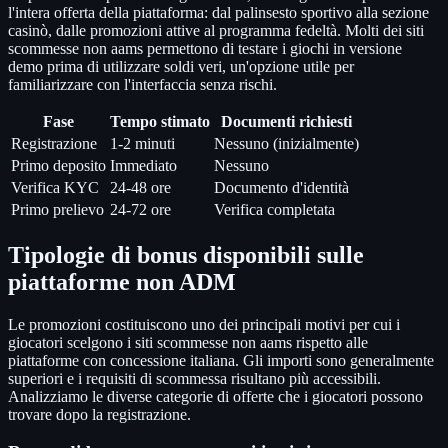
l'intera offerta della piattaforma: dal palinsesto sportivo alla sezione
casinò, dalle promozioni attive al programma fedeltà. Molti dei siti
scommesse non aams permettono di testare i giochi in versione
demo prima di utilizzare soldi veri, un'opzione utile per
familiarizzare con l'interfaccia senza rischi.
Fase
Tempo stimato
Documenti richiesti
Registrazione
1-2 minuti
Nessuno (inizialmente)
Primo deposito
Immediato
Nessuno
Verifica KYC
24-48 ore
Documento d'identità
Primo prelievo
24-72 ore
Verifica completata
Tipologie di bonus disponibili sulle
piattaforme non ADM
Le promozioni costituiscono uno dei principali motivi per cui i
giocatori scelgono i siti scommesse non aams rispetto alle
piattaforme con concessione italiana. Gli importi sono generalmente
superiori e i requisiti di scommessa risultano più accessibili.
Analizziamo le diverse categorie di offerte che i giocatori possono
trovare dopo la registrazione.