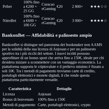
100% fino
Curacao
Pribet
a €200 +
€20
2 800+
★★★☆☆
eGaming
25 GG
100% fino
Curacao
NitroBet
a €600 +
€20
3 000+
★★★★☆
eGaming
100 GG
BankonBet — Affidabilità e palinsesto ampio
BankonBet si distingue nel panorama dei bookmaker non AAMS
per la solidità della sua licenza di Anjouan e per un palinsesto
sportivo tra i più ricchi del settore. I nuovi iscritti possono
approfittare di un bonus sport che arriva fino a 150€, ideale per chi
desidera iniziare a scommettere con un vantaggio economico. La
piattaforma supporta le criptovalute e il prelievo minimo è fissato a
soli 10€. Tra i metodi di pagamento troviamo carte di credito,
portafogli elettronici e monete digitali, il che rende questa
piattaforma particolarmente versatile.
Caratteristica
Dettaglio
Licenza
Anjouan
Bonus di benvenuto
100% fino a 150€
Metodi di pagamento
Carte, portafogli elettronici, crypto