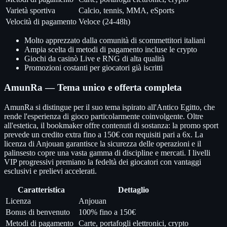
Varietà sportiva
Calcio, tennis, MMA, eSports
Velocità di pagamento
Veloce (24-48h)
Molto apprezzato dalla comunità di scommettitori italiani
Ampia scelta di metodi di pagamento incluse le crypto
Giochi da casinò Live e RNG di alta qualità
Promozioni costanti per giocatori già iscritti
AmunRa — Tema unico e offerta completa
AmunRa si distingue per il suo tema ispirato all'Antico Egitto, che
rende l'esperienza di gioco particolarmente coinvolgente. Oltre
all'estetica, il bookmaker offre contenuti di sostanza: la promo sport
prevede un credito extra fino a 150€ con requisiti pari a 6x. La
licenza di Anjouan garantisce la sicurezza delle operazioni e il
palinsesto copre una vasta gamma di discipline e mercati. I livelli
VIP progressivi premiano la fedeltà dei giocatori con vantaggi
esclusivi e prelievi accelerati.
Caratteristica
Dettaglio
Licenza
Anjouan
Bonus di benvenuto
100% fino a 150€
Metodi di pagamento
Carte, portafogli elettronici, crypto