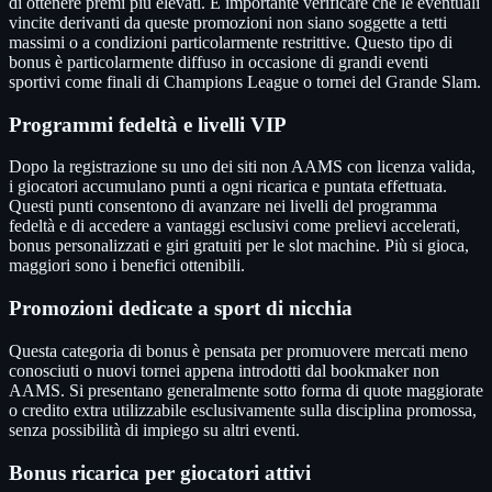
di ottenere premi più elevati. È importante verificare che le eventuali
vincite derivanti da queste promozioni non siano soggette a tetti
massimi o a condizioni particolarmente restrittive. Questo tipo di
bonus è particolarmente diffuso in occasione di grandi eventi
sportivi come finali di Champions League o tornei del Grande Slam.
Programmi fedeltà e livelli VIP
Dopo la registrazione su uno dei siti non AAMS con licenza valida,
i giocatori accumulano punti a ogni ricarica e puntata effettuata.
Questi punti consentono di avanzare nei livelli del programma
fedeltà e di accedere a vantaggi esclusivi come prelievi accelerati,
bonus personalizzati e giri gratuiti per le slot machine. Più si gioca,
maggiori sono i benefici ottenibili.
Promozioni dedicate a sport di nicchia
Questa categoria di bonus è pensata per promuovere mercati meno
conosciuti o nuovi tornei appena introdotti dal bookmaker non
AAMS. Si presentano generalmente sotto forma di quote maggiorate
o credito extra utilizzabile esclusivamente sulla disciplina promossa,
senza possibilità di impiego su altri eventi.
Bonus ricarica per giocatori attivi