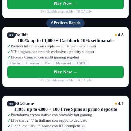
Play Now →
18+ | Gamble responsibly | T&C Apply
⚡ Prelievo Rapido
Rollbit
4.8
★
#3
100% up to €1,000 + Cashback 10% settimanale
Prelievi fulminei con crypto — confermati in 5 minuti
✓
VIP program con rewards esclusive e priority support
✓
Licenza Curaçao con audit gaming regolari
✓
Bitcoin
Ethereum
Visa
Mastercard
USDT
Play Now →
18+ | Gamble responsibly | T&C Apply
BC.Game
4.7
★
#4
180% up to €800 + 100 Free Spins al primo deposito
Piattaforma crypto-native con provably fair gaming
✓
Live chat 24/7 in italiano con supporto dedicato
✓
Giochi esclusivi in-house con RTP competitivi
✓