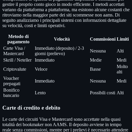
gestire il proprio conto gioco in modo efficiente. I metodi accettati
variano da piattaforma a piattaforma, ma esistono alcune costanti che
ritroviamo nella maggior parte dei siti scommesse non aams. Di
seguito analizziamo i principali sistemi con informazioni dettagliate
su velocità, costi e limiti operativi.
Metodo di
Velocità
Commissioni
Limiti
pagamento
Carte Visa /
Immediato (deposito) / 2-3
Nessuna
Alti
Mastercard
giorni (prelievo)
Skrill / Neteller
Immediato
Medie
Medi
Molto
Criptovalute
Veloce
Basse
alti
Voucher
Immediato
Nessuna
Medi
prepagati
Bonifico
Lento
Possibili costi
Alti
bancario
Carte di credito e debito
Le carte dei circuiti Visa e Mastercard sono accettate nella quasi
totalità dei bookmaker non AAMS. Il deposito avviene in tempo
reale senza commissioni, mentre per i prelievi è necessario attendere