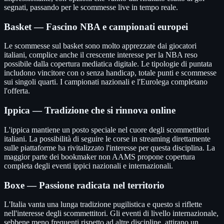
segnati, passando per le scommesse live in tempo reale.
Basket — Fascino NBA e campionati europei
Le scommesse sul basket sono molto apprezzate dai giocatori
italiani, complice anche il crescente interesse per la NBA reso
possibile dalla copertura mediatica digitale. Le tipologie di puntata
includono vincitore con o senza handicap, totale punti e scommesse
sui singoli quarti. I campionati nazionali e l'Eurolega completano
l'offerta.
Ippica — Tradizione che si rinnova online
L'ippica mantiene un posto speciale nel cuore degli scommettitori
italiani. La possibilità di seguire le corse in streaming direttamente
sulle piattaforme ha rivitalizzato l'interesse per questa disciplina. La
maggior parte dei bookmaker non AAMS propone copertura
completa degli eventi ippici nazionali e internazionali.
Boxe — Passione radicata nel territorio
L'Italia vanta una lunga tradizione pugilistica e questo si riflette
nell'interesse degli scommettitori. Gli eventi di livello internazionale,
sebbene meno frequenti rispetto ad altre discipline, attirano un