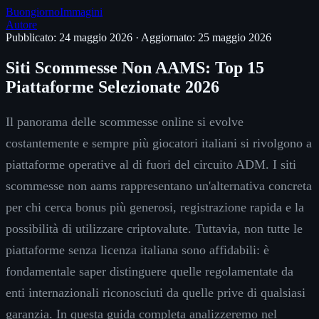
Buongiorno
Immagini
Autore
Pubblicato: 24 maggio 2026
·
Aggiornato: 25 maggio 2026
Siti Scommesse Non AAMS: Top 15
Piattaforme Selezionate 2026
Il panorama delle scommesse online si evolve
costantemente e sempre più giocatori italiani si rivolgono a
piattaforme operative al di fuori del circuito ADM. I siti
scommesse non aams rappresentano un'alternativa concreta
per chi cerca bonus più generosi, registrazione rapida e la
possibilità di utilizzare criptovalute. Tuttavia, non tutte le
piattaforme senza licenza italiana sono affidabili: è
fondamentale saper distinguere quelle regolamentate da
enti internazionali riconosciuti da quelle prive di qualsiasi
garanzia. In questa guida completa analizzeremo nel