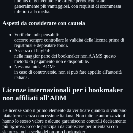
i bonus di benvenuto e le offerte periodiche sono
generalmente più vantaggiosi, con requisiti di scommessa
inferiori alla media.
Aspetti da considerare con cautela
Verifiche indispensabili:
occorre sempre controllare la validità della licenza prima di
registrarsi e depositare fondi.
Assenza di PayPal:
nella maggior parte dei bookmaker non AAMS questo
metodo di pagamento non è disponibile.
Nessuna tutela ADM:
in caso di controversie, non si può fare appello all'autorità
italiana.
Licenze internazionali per i bookmaker
non affiliati all'ADM
Le licenze sono il primo elemento da verificare quando si valutano
piattaforme senza concessione italiana. Non tutte le autorizzazioni
hanno lo stesso valore e alcune garantiscono controlli decisamente
più rigorosi. Ecco le principali da conoscere per orientarsi con
sicurezza nella scelta del proprio bookmaker.