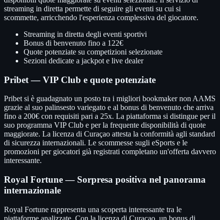
streaming in diretta permette di seguire gli eventi su cui si
scommette, arricchendo l'esperienza complessiva del giocatore.
Streaming in diretta degli eventi sportivi
Bonus di benvenuto fino a 122€
Quote potenziate su competizioni selezionate
Sezioni dedicate a jackpot e live dealer
Pribet — VIP Club e quote potenziate
Pribet si è guadagnato un posto tra i migliori bookmaker non AAMS
grazie al suo palinsesto variegato e al bonus di benvenuto che arriva
fino a 200€ con requisiti pari a 25x. La piattaforma si distingue per il
suo programma VIP Club e per la frequente disponibilità di quote
maggiorate. La licenza di Curaçao attesta la conformità agli standard
di sicurezza internazionali. Le scommesse sugli eSports e le
promozioni per giocatori già registrati completano un'offerta davvero
interessante.
Royal Fortune — Sorpresa positiva nel panorama
internazionale
Royal Fortune rappresenta una scoperta interessante tra le
piattaforme analizzate. Con la licenza di Curaçao, un bonus di