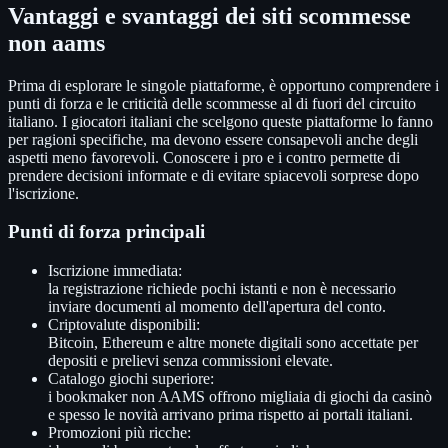
Vantaggi e svantaggi dei siti scommesse
non aams
Prima di esplorare le singole piattaforme, è opportuno comprendere i
punti di forza e le criticità delle scommesse al di fuori del circuito
italiano. I giocatori italiani che scelgono queste piattaforme lo fanno
per ragioni specifiche, ma devono essere consapevoli anche degli
aspetti meno favorevoli. Conoscere i pro e i contro permette di
prendere decisioni informate e di evitare spiacevoli sorprese dopo
l'iscrizione.
Punti di forza principali
Iscrizione immediata:
la registrazione richiede pochi istanti e non è necessario
inviare documenti al momento dell'apertura del conto.
Criptovalute disponibili:
Bitcoin, Ethereum e altre monete digitali sono accettate per
depositi e prelievi senza commissioni elevate.
Catalogo giochi superiore:
i bookmaker non AAMS offrono migliaia di giochi da casinò
e spesso le novità arrivano prima rispetto ai portali italiani.
Promozioni più ricche: