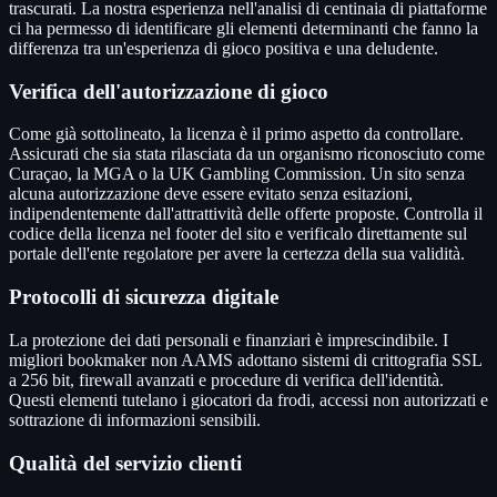
trascurati. La nostra esperienza nell'analisi di centinaia di piattaforme
ci ha permesso di identificare gli elementi determinanti che fanno la
differenza tra un'esperienza di gioco positiva e una deludente.
Verifica dell'autorizzazione di gioco
Come già sottolineato, la licenza è il primo aspetto da controllare.
Assicurati che sia stata rilasciata da un organismo riconosciuto come
Curaçao, la MGA o la UK Gambling Commission. Un sito senza
alcuna autorizzazione deve essere evitato senza esitazioni,
indipendentemente dall'attrattività delle offerte proposte. Controlla il
codice della licenza nel footer del sito e verificalo direttamente sul
portale dell'ente regolatore per avere la certezza della sua validità.
Protocolli di sicurezza digitale
La protezione dei dati personali e finanziari è imprescindibile. I
migliori bookmaker non AAMS adottano sistemi di crittografia SSL
a 256 bit, firewall avanzati e procedure di verifica dell'identità.
Questi elementi tutelano i giocatori da frodi, accessi non autorizzati e
sottrazione di informazioni sensibili.
Qualità del servizio clienti