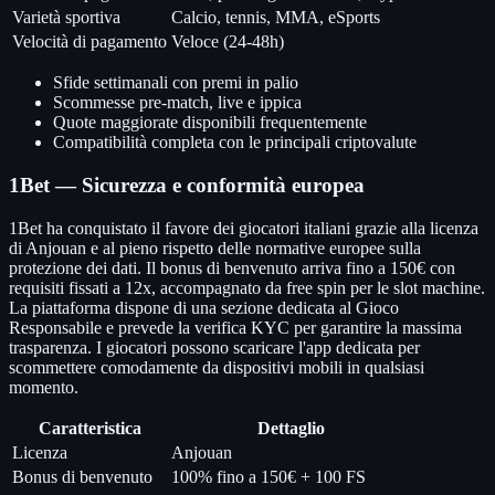
Varietà sportiva
Calcio, tennis, MMA, eSports
Velocità di pagamento
Veloce (24-48h)
Sfide settimanali con premi in palio
Scommesse pre-match, live e ippica
Quote maggiorate disponibili frequentemente
Compatibilità completa con le principali criptovalute
1Bet — Sicurezza e conformità europea
1Bet ha conquistato il favore dei giocatori italiani grazie alla licenza
di Anjouan e al pieno rispetto delle normative europee sulla
protezione dei dati. Il bonus di benvenuto arriva fino a 150€ con
requisiti fissati a 12x, accompagnato da free spin per le slot machine.
La piattaforma dispone di una sezione dedicata al Gioco
Responsabile e prevede la verifica KYC per garantire la massima
trasparenza. I giocatori possono scaricare l'app dedicata per
scommettere comodamente da dispositivi mobili in qualsiasi
momento.
Caratteristica
Dettaglio
Licenza
Anjouan
Bonus di benvenuto
100% fino a 150€ + 100 FS