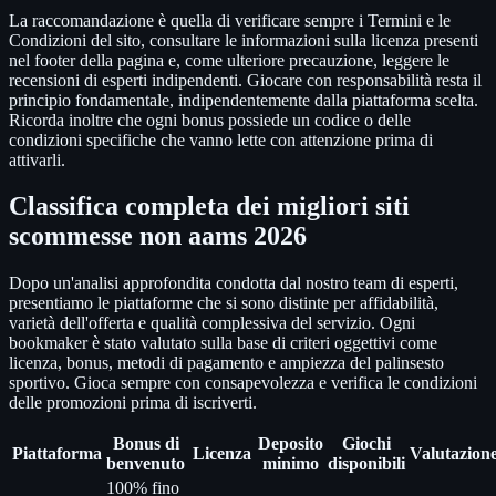
La raccomandazione è quella di verificare sempre i Termini e le
Condizioni del sito, consultare le informazioni sulla licenza presenti
nel footer della pagina e, come ulteriore precauzione, leggere le
recensioni di esperti indipendenti. Giocare con responsabilità resta il
principio fondamentale, indipendentemente dalla piattaforma scelta.
Ricorda inoltre che ogni bonus possiede un codice o delle
condizioni specifiche che vanno lette con attenzione prima di
attivarli.
Classifica completa dei migliori siti
scommesse non aams 2026
Dopo un'analisi approfondita condotta dal nostro team di esperti,
presentiamo le piattaforme che si sono distinte per affidabilità,
varietà dell'offerta e qualità complessiva del servizio. Ogni
bookmaker è stato valutato sulla base di criteri oggettivi come
licenza, bonus, metodi di pagamento e ampiezza del palinsesto
sportivo. Gioca sempre con consapevolezza e verifica le condizioni
delle promozioni prima di iscriverti.
Bonus di
Deposito
Giochi
Piattaforma
Licenza
Valutazion
benvenuto
minimo
disponibili
100% fino