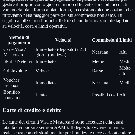
gestire il proprio conto gioco in modo efficiente. I metodi accettati
variano da piattaforma a piattaforma, ma esistono alcune costanti che
ritroviamo nella maggior parte dei siti scommesse non aams. Di
seguito analizziamo i principali sistemi con informazioni dettagliate
su velocità, costi e limiti operativi.
Metodo di
Velocità
Commissioni
Limiti
pagamento
Carte Visa /
Immediato (deposito) / 2-3
Nessuna
Alti
Mastercard
giorni (prelievo)
Skrill / Neteller
Immediato
Medie
Medi
Molto
Criptovalute
Veloce
Basse
alti
Voucher
Immediato
Nessuna
Medi
prepagati
Bonifico
Lento
Possibili costi
Alti
bancario
Carte di credito e debito
Le carte dei circuiti Visa e Mastercard sono accettate nella quasi
totalità dei bookmaker non AAMS. Il deposito avviene in tempo
reale senza commissioni, mentre per i prelievi è necessario attendere