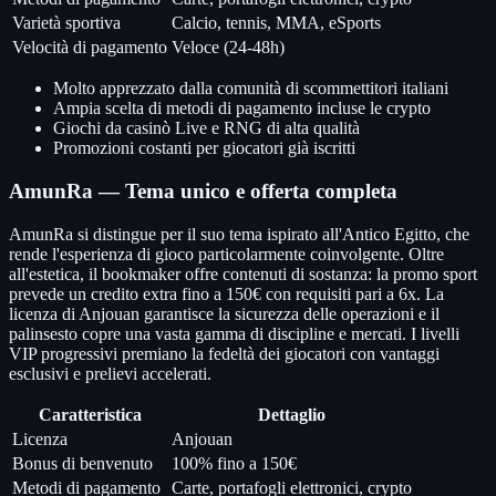
Varietà sportiva
Calcio, tennis, MMA, eSports
Velocità di pagamento
Veloce (24-48h)
Molto apprezzato dalla comunità di scommettitori italiani
Ampia scelta di metodi di pagamento incluse le crypto
Giochi da casinò Live e RNG di alta qualità
Promozioni costanti per giocatori già iscritti
AmunRa — Tema unico e offerta completa
AmunRa si distingue per il suo tema ispirato all'Antico Egitto, che
rende l'esperienza di gioco particolarmente coinvolgente. Oltre
all'estetica, il bookmaker offre contenuti di sostanza: la promo sport
prevede un credito extra fino a 150€ con requisiti pari a 6x. La
licenza di Anjouan garantisce la sicurezza delle operazioni e il
palinsesto copre una vasta gamma di discipline e mercati. I livelli
VIP progressivi premiano la fedeltà dei giocatori con vantaggi
esclusivi e prelievi accelerati.
Caratteristica
Dettaglio
Licenza
Anjouan
Bonus di benvenuto
100% fino a 150€
Metodi di pagamento
Carte, portafogli elettronici, crypto