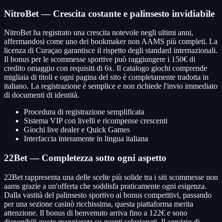
NitroBet — Crescita costante e palinsesto invidiabile
NitroBet ha registrato una crescita notevole negli ultimi anni,
affermandosi come uno dei bookmaker non AAMS più completi. La
licenza di Curaçao garantisce il rispetto degli standard internazionali.
Il bonus per le scommesse sportive può raggiungere i 150€ di
credito omaggio con requisiti di 6x. Il catalogo giochi comprende
migliaia di titoli e ogni pagina del sito è completamente tradotta in
italiano. La registrazione è semplice e non richiede l'invio immediato
di documenti di identità.
Procedura di registrazione semplificata
Sistema VIP con livelli e ricompense crescenti
Giochi live dealer e Quick Games
Interfaccia interamente in lingua italiana
22Bet — Completezza sotto ogni aspetto
22Bet rappresenta una delle scelte più solide tra i siti scommesse non
aams grazie a un'offerta che soddisfa praticamente ogni esigenza.
Dalla vastità del palinsesto sportivo ai bonus competitivi, passando
per una sezione casinò ricchissima, questa piattaforma merita
attenzione. Il bonus di benvenuto arriva fino a 122€ e sono
disponibili quote maggiorate su eventi selezionati. Il servizio di