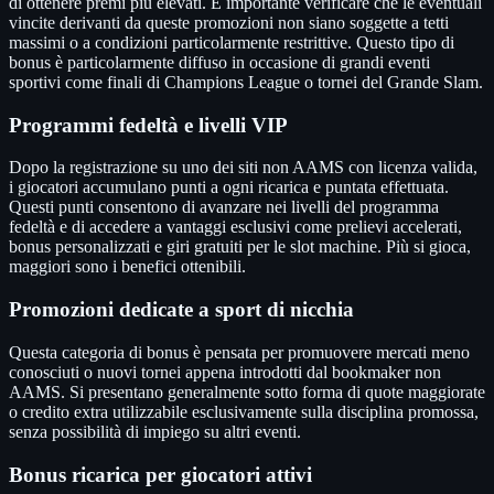
di ottenere premi più elevati. È importante verificare che le eventuali
vincite derivanti da queste promozioni non siano soggette a tetti
massimi o a condizioni particolarmente restrittive. Questo tipo di
bonus è particolarmente diffuso in occasione di grandi eventi
sportivi come finali di Champions League o tornei del Grande Slam.
Programmi fedeltà e livelli VIP
Dopo la registrazione su uno dei siti non AAMS con licenza valida,
i giocatori accumulano punti a ogni ricarica e puntata effettuata.
Questi punti consentono di avanzare nei livelli del programma
fedeltà e di accedere a vantaggi esclusivi come prelievi accelerati,
bonus personalizzati e giri gratuiti per le slot machine. Più si gioca,
maggiori sono i benefici ottenibili.
Promozioni dedicate a sport di nicchia
Questa categoria di bonus è pensata per promuovere mercati meno
conosciuti o nuovi tornei appena introdotti dal bookmaker non
AAMS. Si presentano generalmente sotto forma di quote maggiorate
o credito extra utilizzabile esclusivamente sulla disciplina promossa,
senza possibilità di impiego su altri eventi.
Bonus ricarica per giocatori attivi