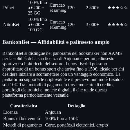
100% fino
Curacao
Pribet
a €200 +
€20
2 800+
★★★☆☆
eGaming
25 GG
100% fino
Curacao
NitroBet
a €600 +
€20
3 000+
★★★★☆
eGaming
100 GG
BankonBet — Affidabilità e palinsesto ampio
BankonBet si distingue nel panorama dei bookmaker non AAMS
per la solidità della sua licenza di Anjouan e per un palinsesto
sportivo tra i più ricchi del settore. I nuovi iscritti possono
approfittare di un bonus sport che arriva fino a 150€, ideale per chi
desidera iniziare a scommettere con un vantaggio economico. La
piattaforma supporta le criptovalute e il prelievo minimo è fissato a
soli 10€. Tra i metodi di pagamento troviamo carte di credito,
portafogli elettronici e monete digitali, il che rende questa
piattaforma particolarmente versatile.
Caratteristica
Dettaglio
Licenza
Anjouan
Bonus di benvenuto
100% fino a 150€
Metodi di pagamento
Carte, portafogli elettronici, crypto