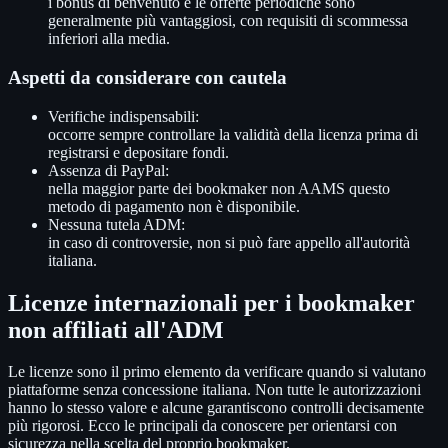
i bonus di benvenuto e le offerte periodiche sono
generalmente più vantaggiosi, con requisiti di scommessa
inferiori alla media.
Aspetti da considerare con cautela
Verifiche indispensabili:
occorre sempre controllare la validità della licenza prima di
registrarsi e depositare fondi.
Assenza di PayPal:
nella maggior parte dei bookmaker non AAMS questo
metodo di pagamento non è disponibile.
Nessuna tutela ADM:
in caso di controversie, non si può fare appello all'autorità
italiana.
Licenze internazionali per i bookmaker
non affiliati all'ADM
Le licenze sono il primo elemento da verificare quando si valutano
piattaforme senza concessione italiana. Non tutte le autorizzazioni
hanno lo stesso valore e alcune garantiscono controlli decisamente
più rigorosi. Ecco le principali da conoscere per orientarsi con
sicurezza nella scelta del proprio bookmaker.