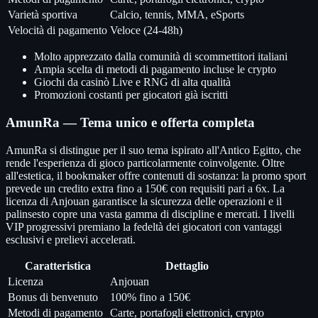
Varietà sportiva
Calcio, tennis, MMA, eSports
Velocità di pagamento
Veloce (24-48h)
Molto apprezzato dalla comunità di scommettitori italiani
Ampia scelta di metodi di pagamento incluse le crypto
Giochi da casinò Live e RNG di alta qualità
Promozioni costanti per giocatori già iscritti
AmunRa — Tema unico e offerta completa
AmunRa si distingue per il suo tema ispirato all'Antico Egitto, che
rende l'esperienza di gioco particolarmente coinvolgente. Oltre
all'estetica, il bookmaker offre contenuti di sostanza: la promo sport
prevede un credito extra fino a 150€ con requisiti pari a 6x. La
licenza di Anjouan garantisce la sicurezza delle operazioni e il
palinsesto copre una vasta gamma di discipline e mercati. I livelli
VIP progressivi premiano la fedeltà dei giocatori con vantaggi
esclusivi e prelievi accelerati.
Caratteristica
Dettaglio
Licenza
Anjouan
Bonus di benvenuto
100% fino a 150€
Metodi di pagamento
Carte, portafogli elettronici, crypto