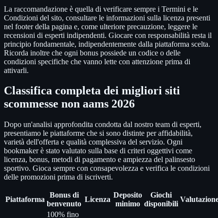
La raccomandazione è quella di verificare sempre i Termini e le
Condizioni del sito, consultare le informazioni sulla licenza presenti
nel footer della pagina e, come ulteriore precauzione, leggere le
recensioni di esperti indipendenti. Giocare con responsabilità resta il
principio fondamentale, indipendentemente dalla piattaforma scelta.
Ricorda inoltre che ogni bonus possiede un codice o delle
condizioni specifiche che vanno lette con attenzione prima di
attivarli.
Classifica completa dei migliori siti
scommesse non aams 2026
Dopo un'analisi approfondita condotta dal nostro team di esperti,
presentiamo le piattaforme che si sono distinte per affidabilità,
varietà dell'offerta e qualità complessiva del servizio. Ogni
bookmaker è stato valutato sulla base di criteri oggettivi come
licenza, bonus, metodi di pagamento e ampiezza del palinsesto
sportivo. Gioca sempre con consapevolezza e verifica le condizioni
delle promozioni prima di iscriverti.
Bonus di
Deposito
Giochi
Piattaforma
Licenza
Valutazion
benvenuto
minimo
disponibili
100% fino