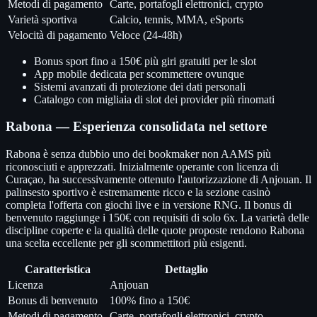
Metodi di pagamento
Carte, portafogli elettronici, crypto
Varietà sportiva
Calcio, tennis, MMA, eSports
Velocità di pagamento
Veloce (24-48h)
Bonus sport fino a 150€ più giri gratuiti per le slot
App mobile dedicata per scommettere ovunque
Sistemi avanzati di protezione dei dati personali
Catalogo con migliaia di slot dei provider più rinomati
Rabona — Esperienza consolidata nel settore
Rabona è senza dubbio uno dei bookmaker non AAMS più
riconosciuti e apprezzati. Inizialmente operante con licenza di
Curaçao, ha successivamente ottenuto l'autorizzazione di Anjouan. Il
palinsesto sportivo è estremamente ricco e la sezione casinò
completa l'offerta con giochi live e in versione RNG. Il bonus di
benvenuto raggiunge i 150€ con requisiti di solo 6x. La varietà delle
discipline coperte e la qualità delle quote proposte rendono Rabona
una scelta eccellente per gli scommettitori più esigenti.
Caratteristica
Dettaglio
Licenza
Anjouan
Bonus di benvenuto
100% fino a 150€
Metodi di pagamento
Carte, portafogli elettronici, crypto