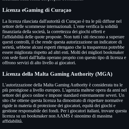
Licenza eGaming di Curaçao
La licenza rilasciata dall'autorità di Curaçao è tra le più diffuse nel
settore delle scommesse internazionali. L'ente verifica la solidità
finanziaria della società, la correttezza dei giochi offerti e
l'affidabilità delle quote proposte. Non tutti i siti riescono a superare
questi controlli, il che rende questa autorizzazione un indicatore di
serietà, sebbene alcuni esperti ritengano che la trasparenza potrebbe
essere migliorata rispetto ad altri enti. Molti dei migliori bookmaker
con sede fuori dall'Italia operano proprio con questo tipo di licenza e
offrono servizi di alto livello ai giocatori.
Licenza della Malta Gaming Authority (MGA)
L'autorizzazione della Malta Gaming Authority è considerata tra le
più prestigiose a livello europeo. L'agenzia maltese opera da anni nel
settore del gioco online e impone standard estremamente severi. Un
sito che ottiene questa licenza ha dimostrato di rispettare normative
rigide in materia di protezione dei giocatori, equità dei giochi e
gestione responsabile dei fondi. Per i giocatori italiani, trovare questa
licenza su un bookmaker non AAMS è sinonimo di massima
affidabilità.