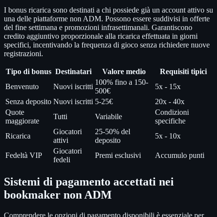
I bonus ricarica sono destinati a chi possiede già un account attivo su
una delle piattaforme non ADM. Possono essere suddivisi in offerte
del fine settimana e promozioni infrasettimanali. Garantiscono
credito aggiuntivo proporzionale alla ricarica effettuata in giorni
specifici, incentivando la frequenza di gioco senza richiedere nuove
registrazioni.
Tipo di bonus
Destinatari
Valore medio
Requisiti tipici
100% fino a 150-
Benvenuto
Nuovi iscritti
5x - 15x
500€
Senza deposito
Nuovi iscritti
5-25€
20x - 40x
Quote
Condizioni
Tutti
Variabile
maggiorate
specifiche
Giocatori
25-50% del
Ricarica
5x - 10x
attivi
deposito
Giocatori
Fedeltà VIP
Premi esclusivi
Accumulo punti
fedeli
Sistemi di pagamento accettati nei
bookmaker non ADM
Comprendere le opzioni di pagamento disponibili è essenziale per