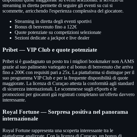
streaming in diretta permette di seguire gli eventi su cui si
scommette, arricchendo l'esperienza complessiva del giocatore.
Streaming in diretta degli eventi sportivi
Bonus di benvenuto fino a 122€
Quote potenziate su competizioni selezionate
Sezioni dedicate a jackpot e live dealer
Pribet — VIP Club e quote potenziate
Pribet si è guadagnato un posto tra i migliori bookmaker non AAMS
grazie al suo palinsesto variegato e al bonus di benvenuto che arriva
fino a 200€ con requisiti pari a 25x. La piattaforma si distingue per il
suo programma VIP Club e per la frequente disponibilità di quote
maggiorate. La licenza di Curaçao attesta la conformità agli standard
di sicurezza internazionali. Le scommesse sugli eSports e le
promozioni per giocatori già registrati completano un'offerta davvero
interessante.
Royal Fortune — Sorpresa positiva nel panorama
internazionale
Royal Fortune rappresenta una scoperta interessante tra le
piattaforme analizzate. Con la licenza di Curaçao, un bonus di