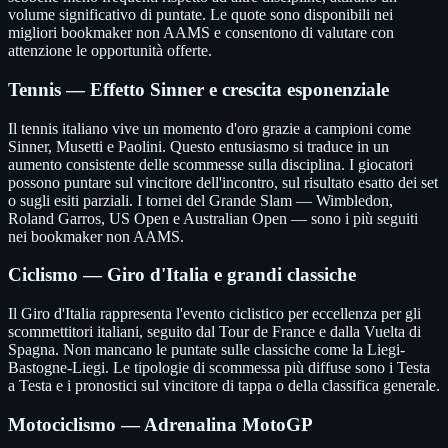
volume significativo di puntate. Le quote sono disponibili nei
migliori bookmaker non AAMS e consentono di valutare con
attenzione le opportunità offerte.
Tennis — Effetto Sinner e crescita esponenziale
Il tennis italiano vive un momento d'oro grazie a campioni come
Sinner, Musetti e Paolini. Questo entusiasmo si traduce in un
aumento consistente delle scommesse sulla disciplina. I giocatori
possono puntare sul vincitore dell'incontro, sul risultato esatto dei set
o sugli esiti parziali. I tornei del Grande Slam — Wimbledon,
Roland Garros, US Open e Australian Open — sono i più seguiti
nei bookmaker non AAMS.
Ciclismo — Giro d'Italia e grandi classiche
Il Giro d'Italia rappresenta l'evento ciclistico per eccellenza per gli
scommettitori italiani, seguito dal Tour de France e dalla Vuelta di
Spagna. Non mancano le puntate sulle classiche come la Liegi-
Bastogne-Liegi. Le tipologie di scommessa più diffuse sono i Testa
a Testa e i pronostici sul vincitore di tappa o della classifica generale.
Motociclismo — Adrenalina MotoGP