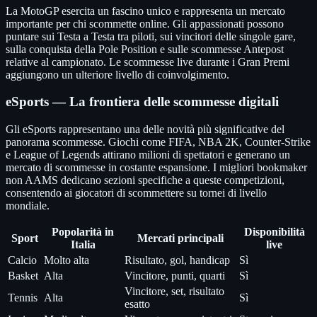
La MotoGP esercita un fascino unico e rappresenta un mercato
importante per chi scommette online. Gli appassionati possono
puntare sui Testa a Testa tra piloti, sui vincitori delle singole gare,
sulla conquista della Pole Position e sulle scommesse Antepost
relative al campionato. Le scommesse live durante i Gran Premi
aggiungono un ulteriore livello di coinvolgimento.
eSports — La frontiera delle scommesse digitali
Gli eSports rappresentano una delle novità più significative del
panorama scommesse. Giochi come FIFA, NBA 2K, Counter-Strike
e League of Legends attirano milioni di spettatori e generano un
mercato di scommesse in costante espansione. I migliori bookmaker
non AAMS dedicano sezioni specifiche a queste competizioni,
consentendo ai giocatori di scommettere su tornei di livello
mondiale.
Popolarità in
Disponibilità
Sport
Mercati principali
Italia
live
Calcio
Molto alta
Risultato, gol, handicap
Sì
Basket
Alta
Vincitore, punti, quarti
Sì
Vincitore, set, risultato
Tennis
Alta
Sì
esatto