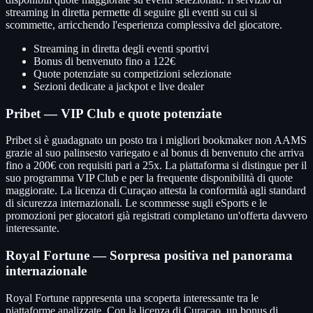
streaming in diretta permette di seguire gli eventi su cui si
scommette, arricchendo l'esperienza complessiva del giocatore.
Streaming in diretta degli eventi sportivi
Bonus di benvenuto fino a 122€
Quote potenziate su competizioni selezionate
Sezioni dedicate a jackpot e live dealer
Pribet — VIP Club e quote potenziate
Pribet si è guadagnato un posto tra i migliori bookmaker non AAMS
grazie al suo palinsesto variegato e al bonus di benvenuto che arriva
fino a 200€ con requisiti pari a 25x. La piattaforma si distingue per il
suo programma VIP Club e per la frequente disponibilità di quote
maggiorate. La licenza di Curaçao attesta la conformità agli standard
di sicurezza internazionali. Le scommesse sugli eSports e le
promozioni per giocatori già registrati completano un'offerta davvero
interessante.
Royal Fortune — Sorpresa positiva nel panorama
internazionale
Royal Fortune rappresenta una scoperta interessante tra le
piattaforme analizzate. Con la licenza di Curaçao, un bonus di