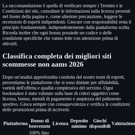
La raccomandazione è quella di verificare sempre i Termini e le
Condizioni del sito, consultare le informazioni sulla licenza presenti
nel footer della pagina e, come ulteriore precauzione, leggere le
recensioni di esperti indipendenti. Giocare con responsabilità resta il
principio fondamentale, indipendentemente dalla piattaforma scelta.
Ricorda inoltre che ogni bonus possiede un codice o delle
condizioni specifiche che vanno lette con attenzione prima di
attivarli.
Classifica completa dei migliori siti
scommesse non aams 2026
Dopo un'analisi approfondita condotta dal nostro team di esperti,
presentiamo le piattaforme che si sono distinte per affidabilità,
varietà dell'offerta e qualità complessiva del servizio. Ogni
bookmaker è stato valutato sulla base di criteri oggettivi come
licenza, bonus, metodi di pagamento e ampiezza del palinsesto
sportivo. Gioca sempre con consapevolezza e verifica le condizioni
delle promozioni prima di iscriverti.
Bonus di
Deposito
Giochi
Piattaforma
Licenza
Valutazion
benvenuto
minimo
disponibili
100% fino