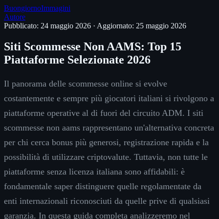
Buongiorno
Immagini
Autore
Pubblicato: 24 maggio 2026
·
Aggiornato: 25 maggio 2026
Siti Scommesse Non AAMS: Top 15
Piattaforme Selezionate 2026
Il panorama delle scommesse online si evolve
costantemente e sempre più giocatori italiani si rivolgono a
piattaforme operative al di fuori del circuito ADM. I siti
scommesse non aams rappresentano un'alternativa concreta
per chi cerca bonus più generosi, registrazione rapida e la
possibilità di utilizzare criptovalute. Tuttavia, non tutte le
piattaforme senza licenza italiana sono affidabili: è
fondamentale saper distinguere quelle regolamentate da
enti internazionali riconosciuti da quelle prive di qualsiasi
garanzia. In questa guida completa analizzeremo nel