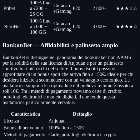
100% fino
Curacao
Pribet
a €200 +
€20
2 800+
★★★☆☆
eGaming
25 GG
100% fino
Curacao
NitroBet
a €600 +
€20
3 000+
★★★★☆
eGaming
100 GG
BankonBet — Affidabilità e palinsesto ampio
BankonBet si distingue nel panorama dei bookmaker non AAMS
per la solidità della sua licenza di Anjouan e per un palinsesto
sportivo tra i più ricchi del settore. I nuovi iscritti possono
approfittare di un bonus sport che arriva fino a 150€, ideale per chi
desidera iniziare a scommettere con un vantaggio economico. La
piattaforma supporta le criptovalute e il prelievo minimo è fissato a
soli 10€. Tra i metodi di pagamento troviamo carte di credito,
portafogli elettronici e monete digitali, il che rende questa
piattaforma particolarmente versatile.
Caratteristica
Dettaglio
Licenza
Anjouan
Bonus di benvenuto
100% fino a 150€
Metodi di pagamento
Carte, portafogli elettronici, crypto