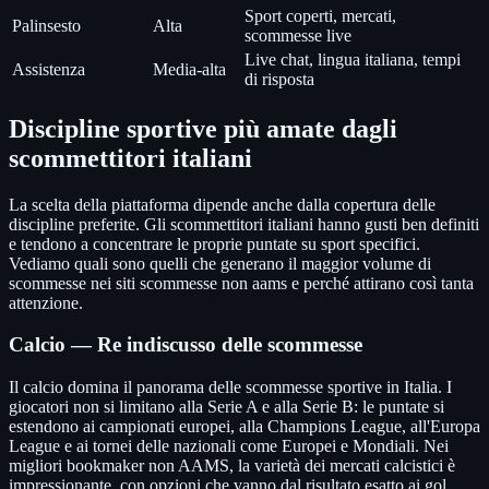
Sport coperti, mercati,
Palinsesto
Alta
scommesse live
Live chat, lingua italiana, tempi
Assistenza
Media-alta
di risposta
Discipline sportive più amate dagli
scommettitori italiani
La scelta della piattaforma dipende anche dalla copertura delle
discipline preferite. Gli scommettitori italiani hanno gusti ben definiti
e tendono a concentrare le proprie puntate su sport specifici.
Vediamo quali sono quelli che generano il maggior volume di
scommesse nei siti scommesse non aams e perché attirano così tanta
attenzione.
Calcio — Re indiscusso delle scommesse
Il calcio domina il panorama delle scommesse sportive in Italia. I
giocatori non si limitano alla Serie A e alla Serie B: le puntate si
estendono ai campionati europei, alla Champions League, all'Europa
League e ai tornei delle nazionali come Europei e Mondiali. Nei
migliori bookmaker non AAMS, la varietà dei mercati calcistici è
impressionante, con opzioni che vanno dal risultato esatto ai gol