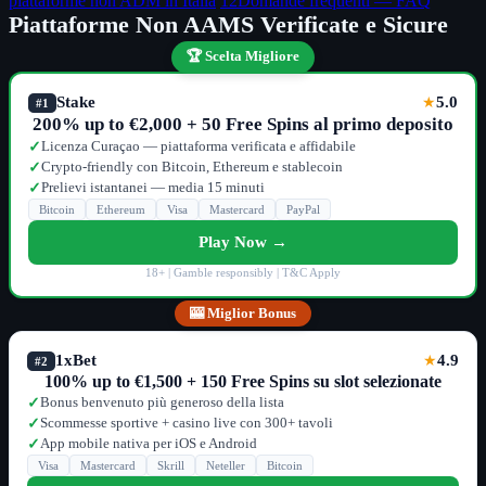
piattaforme non ADM in Italia
12
Domande frequenti — FAQ
Piattaforme Non AAMS Verificate e Sicure
🏆 Scelta Migliore
Stake
5.0
★
#1
200% up to €2,000 + 50 Free Spins al primo deposito
Licenza Curaçao — piattaforma verificata e affidabile
✓
Crypto-friendly con Bitcoin, Ethereum e stablecoin
✓
Prelievi istantanei — media 15 minuti
✓
Bitcoin
Ethereum
Visa
Mastercard
PayPal
Play Now →
18+ | Gamble responsibly | T&C Apply
🎰 Miglior Bonus
1xBet
4.9
★
#2
100% up to €1,500 + 150 Free Spins su slot selezionate
Bonus benvenuto più generoso della lista
✓
Scommesse sportive + casino live con 300+ tavoli
✓
App mobile nativa per iOS e Android
✓
Visa
Mastercard
Skrill
Neteller
Bitcoin