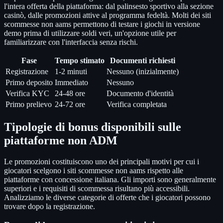
l'intera offerta della piattaforma: dal palinsesto sportivo alla sezione
casinò, dalle promozioni attive al programma fedeltà. Molti dei siti
scommesse non aams permettono di testare i giochi in versione
demo prima di utilizzare soldi veri, un'opzione utile per
familiarizzare con l'interfaccia senza rischi.
Fase
Tempo stimato
Documenti richiesti
Registrazione
1-2 minuti
Nessuno (inizialmente)
Primo deposito
Immediato
Nessuno
Verifica KYC
24-48 ore
Documento d'identità
Primo prelievo
24-72 ore
Verifica completata
Tipologie di bonus disponibili sulle
piattaforme non ADM
Le promozioni costituiscono uno dei principali motivi per cui i
giocatori scelgono i siti scommesse non aams rispetto alle
piattaforme con concessione italiana. Gli importi sono generalmente
superiori e i requisiti di scommessa risultano più accessibili.
Analizziamo le diverse categorie di offerte che i giocatori possono
trovare dopo la registrazione.