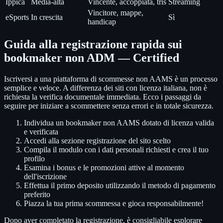
Ippica
Media-alta
Vincente, accoppiata, tris
Streaming
Vincitore, mappe,
eSports
In crescita
Sì
handicap
Guida alla registrazione rapida sui
bookmaker non ADM — Certified
Iscriversi a una piattaforma di scommesse non AAMS è un processo
semplice e veloce. A differenza dei siti con licenza italiana, non è
richiesta la verifica documentale immediata. Ecco i passaggi da
seguire per iniziare a scommettere senza errori e in totale sicurezza.
Individua un bookmaker non AAMS dotato di licenza valida
e verificata
Accedi alla sezione registrazione del sito scelto
Compila il modulo con i dati personali richiesti e crea il tuo
profilo
Esamina i bonus e le promozioni attive al momento
dell'iscrizione
Effettua il primo deposito utilizzando il metodo di pagamento
preferito
Piazza la tua prima scommessa e gioca responsabilmente!
Dopo aver completato la registrazione, è consigliabile esplorare