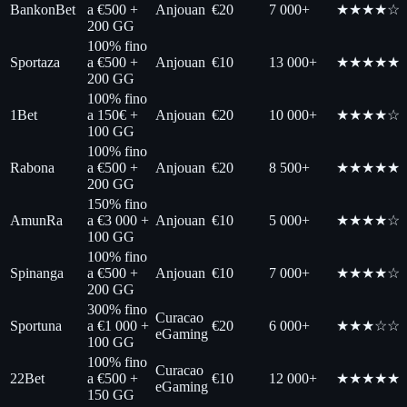
BankonBet
a €500 +
Anjouan
€20
7 000+
★★★★☆
200 GG
100% fino
Sportaza
a €500 +
Anjouan
€10
13 000+
★★★★★
200 GG
100% fino
1Bet
a 150€ +
Anjouan
€20
10 000+
★★★★☆
100 GG
100% fino
Rabona
a €500 +
Anjouan
€20
8 500+
★★★★★
200 GG
150% fino
AmunRa
a €3 000 +
Anjouan
€10
5 000+
★★★★☆
100 GG
100% fino
Spinanga
a €500 +
Anjouan
€10
7 000+
★★★★☆
200 GG
300% fino
Curacao
Sportuna
a €1 000 +
€20
6 000+
★★★☆☆
eGaming
100 GG
100% fino
Curacao
22Bet
a €500 +
€10
12 000+
★★★★★
eGaming
150 GG