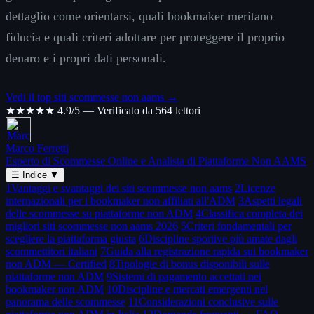
dettaglio come orientarsi, quali bookmaker meritano
fiducia e quali criteri adottare per proteggere il proprio
denaro e i propri dati personali.
Vedi il top siti scommesse non aams →
★★★★★
4.9/5 — Verificato da 564 lettori
Marco Ferretti
Esperto di Scommesse Online e Analista di Piattaforme Non AAMS
☰
Indice
▼
1
Vantaggi e svantaggi dei siti scommesse non aams
2
Licenze
internazionali per i bookmaker non affiliati all'ADM
3
Aspetti legali
delle scommesse su piattaforme non ADM
4
Classifica completa dei
migliori siti scommesse non aams 2026
5
Criteri fondamentali per
scegliere la piattaforma giusta
6
Discipline sportive più amate dagli
scommettitori italiani
7
Guida alla registrazione rapida sui bookmaker
non ADM — Certified
8
Tipologie di bonus disponibili sulle
piattaforme non ADM
9
Sistemi di pagamento accettati nei
bookmaker non ADM
10
Discipline e mercati emergenti nel
panorama delle scommesse
11
Considerazioni conclusive sulle