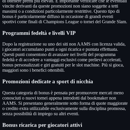
di ottenere premi più elevati. È importante verificare che le eventuali
vincite derivanti da queste promozioni non siano soggette a tetti
massimi o a condizioni particolarmente restrittive. Questo tipo di
bonus è particolarmente diffuso in occasione di grandi eventi
sportivi come finali di Champions League o tornei del Grande Slam.
Programmi fedeltà e livelli VIP
Dopo la registrazione su uno dei siti non AAMS con licenza valida,
i giocatori accumulano punti a ogni ricarica e puntata effettuata.
Questi punti consentono di avanzare nei livelli del programma
fedeltà e di accedere a vantaggi esclusivi come prelievi accelerati,
bonus personalizzati e giri gratuiti per le slot machine. Più si gioca,
maggiori sono i benefici ottenibili.
Promozioni dedicate a sport di nicchia
Questa categoria di bonus è pensata per promuovere mercati meno
conosciuti o nuovi tornei appena introdotti dal bookmaker non
AAMS. Si presentano generalmente sotto forma di quote maggiorate
o credito extra utilizzabile esclusivamente sulla disciplina promossa,
senza possibilità di impiego su altri eventi.
Bonus ricarica per giocatori attivi