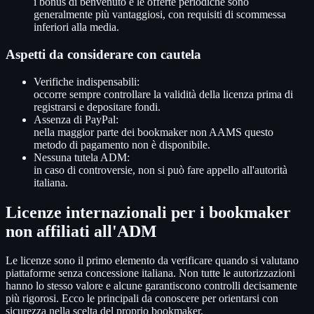
i bonus di benvenuto e le offerte periodiche sono
generalmente più vantaggiosi, con requisiti di scommessa
inferiori alla media.
Aspetti da considerare con cautela
Verifiche indispensabili:
occorre sempre controllare la validità della licenza prima di
registrarsi e depositare fondi.
Assenza di PayPal:
nella maggior parte dei bookmaker non AAMS questo
metodo di pagamento non è disponibile.
Nessuna tutela ADM:
in caso di controversie, non si può fare appello all'autorità
italiana.
Licenze internazionali per i bookmaker
non affiliati all'ADM
Le licenze sono il primo elemento da verificare quando si valutano
piattaforme senza concessione italiana. Non tutte le autorizzazioni
hanno lo stesso valore e alcune garantiscono controlli decisamente
più rigorosi. Ecco le principali da conoscere per orientarsi con
sicurezza nella scelta del proprio bookmaker.