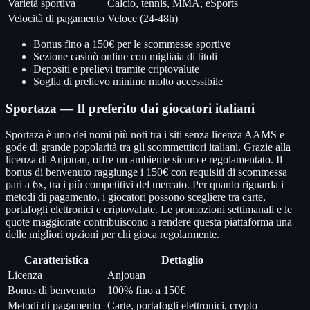
Varietà sportiva
Calcio, tennis, MMA, eSports
Velocità di pagamento
Veloce (24-48h)
Bonus fino a 150€ per le scommesse sportive
Sezione casinò online con migliaia di titoli
Depositi e prelievi tramite criptovalute
Soglia di prelievo minimo molto accessibile
Sportaza — Il preferito dai giocatori italiani
Sportaza è uno dei nomi più noti tra i siti senza licenza AAMS e
gode di grande popolarità tra gli scommettitori italiani. Grazie alla
licenza di Anjouan, offre un ambiente sicuro e regolamentato. Il
bonus di benvenuto raggiunge i 150€ con requisiti di scommessa
pari a 6x, tra i più competitivi del mercato. Per quanto riguarda i
metodi di pagamento, i giocatori possono scegliere tra carte,
portafogli elettronici e criptovalute. Le promozioni settimanali e le
quote maggiorate contribuiscono a rendere questa piattaforma una
delle migliori opzioni per chi gioca regolarmente.
Caratteristica
Dettaglio
Licenza
Anjouan
Bonus di benvenuto
100% fino a 150€
Metodi di pagamento
Carte, portafogli elettronici, crypto