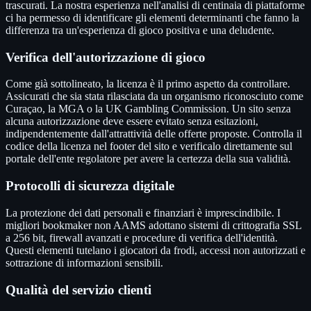
trascurati. La nostra esperienza nell'analisi di centinaia di piattaforme
ci ha permesso di identificare gli elementi determinanti che fanno la
differenza tra un'esperienza di gioco positiva e una deludente.
Verifica dell'autorizzazione di gioco
Come già sottolineato, la licenza è il primo aspetto da controllare.
Assicurati che sia stata rilasciata da un organismo riconosciuto come
Curaçao, la MGA o la UK Gambling Commission. Un sito senza
alcuna autorizzazione deve essere evitato senza esitazioni,
indipendentemente dall'attrattività delle offerte proposte. Controlla il
codice della licenza nel footer del sito e verificalo direttamente sul
portale dell'ente regolatore per avere la certezza della sua validità.
Protocolli di sicurezza digitale
La protezione dei dati personali e finanziari è imprescindibile. I
migliori bookmaker non AAMS adottano sistemi di crittografia SSL
a 256 bit, firewall avanzati e procedure di verifica dell'identità.
Questi elementi tutelano i giocatori da frodi, accessi non autorizzati e
sottrazione di informazioni sensibili.
Qualità del servizio clienti