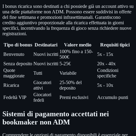
I bonus ricarica sono destinati a chi possiede già un account attivo su
una delle piattaforme non ADM. Possono essere suddivisi in offerte
del fine settimana e promozioni infrasettimanali. Garantiscono
credito aggiuntivo proporzionale alla ricarica effettuata in giorni
specifici, incentivando la frequenza di gioco senza richiedere nuove
registrazioni.
Tipo di bonus
Destinatari
Valore medio
Requisiti tipici
100% fino a 150-
Benvenuto
Nuovi iscritti
5x - 15x
500€
Senza deposito
Nuovi iscritti
5-25€
20x - 40x
Quote
Condizioni
Tutti
Variabile
maggiorate
specifiche
Giocatori
25-50% del
Ricarica
5x - 10x
attivi
deposito
Giocatori
Fedeltà VIP
Premi esclusivi
Accumulo punti
fedeli
Sistemi di pagamento accettati nei
bookmaker non ADM
Comprendere le opzioni di pagamento disponibili è essenziale per