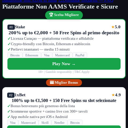
piattaforme non ADM in Italia
12
Domande frequenti — FAQ
Piattaforme Non AAMS Verificate e Sicure
🏆 Scelta Migliore
Stake
5.0
★
#1
200% up to €2,000 + 50 Free Spins al primo deposito
Licenza Curaçao — piattaforma verificata e affidabile
✓
Crypto-friendly con Bitcoin, Ethereum e stablecoin
✓
Prelievi istantanei — media 15 minuti
✓
Bitcoin
Ethereum
Visa
Mastercard
PayPal
Play Now →
18+ | Gamble responsibly | T&C Apply
🎰 Miglior Bonus
1xBet
4.9
★
#2
100% up to €1,500 + 150 Free Spins su slot selezionate
Bonus benvenuto più generoso della lista
✓
Scommesse sportive + casino live con 300+ tavoli
✓
App mobile nativa per iOS e Android
✓
Visa
Mastercard
Skrill
Neteller
Bitcoin