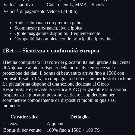
Varietà sportiva
Calcio, tennis, MMA, eSports
Velocità di pagamento
Veloce (24-48h)
Sfide settimanali con premi in palio
Scommesse pre-match, live e ippica
Quote maggiorate disponibili frequentemente
Compatibilità completa con le principali criptovalute
1Bet — Sicurezza e conformità europea
1Bet ha conquistato il favore dei giocatori italiani grazie alla licenza
di Anjouan e al pieno rispetto delle normative europee sulla
protezione dei dati. Il bonus di benvenuto arriva fino a 150€ con
requisiti fissati a 12x, accompagnato da free spin per le slot machine.
La piattaforma dispone di una sezione dedicata al Gioco
Responsabile e prevede la verifica KYC per garantire la massima
trasparenza. I giocatori possono scaricare l'app dedicata per
scommettere comodamente da dispositivi mobili in qualsiasi
momento.
Caratteristica
Dettaglio
Licenza
Anjouan
Bonus di benvenuto
100% fino a 150€ + 100 FS