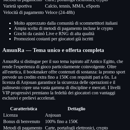
Varietà sportiva
Calcio, tennis, MMA, eSports
Velocità di pagamento
Veloce (24-48h)
Molto apprezzato dalla comunità di scommettitori italiani
Ampia scelta di metodi di pagamento incluse le crypto
Giochi da casinò Live e RNG di alta qualità
Promozioni costanti per giocatori già iscritti
AmunRa — Tema unico e offerta completa
AmunRa si distingue per il suo tema ispirato all'Antico Egitto, che
rende l'esperienza di gioco particolarmente coinvolgente. Oltre
all'estetica, il bookmaker offre contenuti di sostanza: la promo sport
prevede un credito extra fino a 150€ con requisiti pari a 6x. La
licenza di Anjouan garantisce la sicurezza delle operazioni e il
palinsesto copre una vasta gamma di discipline e mercati. I livelli
VIP progressivi premiano la fedeltà dei giocatori con vantaggi
esclusivi e prelievi accelerati.
Caratteristica
Dettaglio
Licenza
Anjouan
Bonus di benvenuto
100% fino a 150€
Metodi di pagamento
Carte, portafogli elettronici, crypto