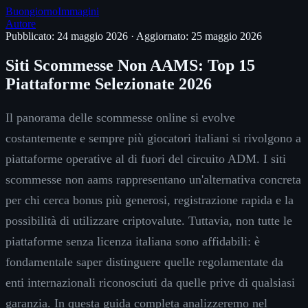
Buongiorno
Immagini
Autore
Pubblicato: 24 maggio 2026
·
Aggiornato: 25 maggio 2026
Siti Scommesse Non AAMS: Top 15
Piattaforme Selezionate 2026
Il panorama delle scommesse online si evolve
costantemente e sempre più giocatori italiani si rivolgono a
piattaforme operative al di fuori del circuito ADM. I siti
scommesse non aams rappresentano un'alternativa concreta
per chi cerca bonus più generosi, registrazione rapida e la
possibilità di utilizzare criptovalute. Tuttavia, non tutte le
piattaforme senza licenza italiana sono affidabili: è
fondamentale saper distinguere quelle regolamentate da
enti internazionali riconosciuti da quelle prive di qualsiasi
garanzia. In questa guida completa analizzeremo nel