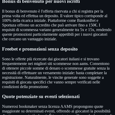
Bonus di benvenuto per nuovi iscritti
Il bonus di benvenuto è l'offerta riservata a chi si registra per la
prima volta ed effettua un deposito. Il valore tipico corrisponde al
100% della ricarica iniziale. Piattaforme come BankonBet e
Sportaza offrono un accredito che può arrivare fino a 150€. I
requisiti di scommessa variano generalmente tra 5x e 15x, rendendo
queste promozioni particolarmente appetibili per i nuovi giocatori
che cercano un vantaggio iniziale.
Freebet e promozioni senza deposito
Sono le offerte più ricercate dai giocatori italiani e si trovano
frequentemente nei migliori siti scommesse non aams. Consentono
di ottenere piccole somme di denaro o scommesse gratuite senza la
necessità di effettuare un versamento iniziale: basta completare la
registrazione. Naturalmente, le vincite generate sono soggette a
requisiti di giocata specifici che vanno sempre verificati nelle
condizioni della promozione.
Quote potenziate su eventi selezionati
Numerosi bookmaker senza licenza AAMS propongono quote
maggiorate su determinati eventi, offrendo ai giocatori la possibilità