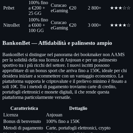
100% fino
Curacao
Pribet
a €200 +
€20
2 800+
★★★☆☆
eGaming
25 GG
100% fino
Curacao
NitroBet
a €600 +
€20
3 000+
★★★★☆
eGaming
100 GG
BankonBet — Affidabilità e palinsesto ampio
BankonBet si distingue nel panorama dei bookmaker non AAMS
per la solidità della sua licenza di Anjouan e per un palinsesto
sportivo tra i più ricchi del settore. I nuovi iscritti possono
approfittare di un bonus sport che arriva fino a 150€, ideale per chi
desidera iniziare a scommettere con un vantaggio economico. La
piattaforma supporta le criptovalute e il prelievo minimo è fissato a
soli 10€. Tra i metodi di pagamento troviamo carte di credito,
portafogli elettronici e monete digitali, il che rende questa
piattaforma particolarmente versatile.
Caratteristica
Dettaglio
Licenza
Anjouan
Bonus di benvenuto
100% fino a 150€
Metodi di pagamento
Carte, portafogli elettronici, crypto