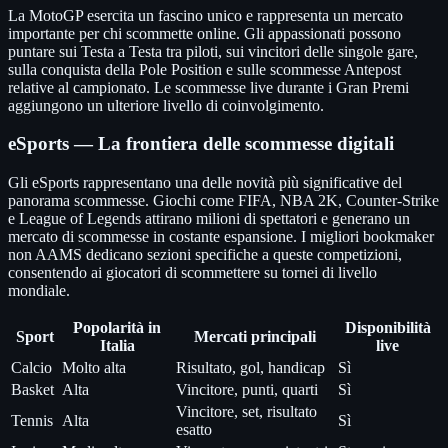
La MotoGP esercita un fascino unico e rappresenta un mercato
importante per chi scommette online. Gli appassionati possono
puntare sui Testa a Testa tra piloti, sui vincitori delle singole gare,
sulla conquista della Pole Position e sulle scommesse Antepost
relative al campionato. Le scommesse live durante i Gran Premi
aggiungono un ulteriore livello di coinvolgimento.
eSports — La frontiera delle scommesse digitali
Gli eSports rappresentano una delle novità più significative del
panorama scommesse. Giochi come FIFA, NBA 2K, Counter-Strike
e League of Legends attirano milioni di spettatori e generano un
mercato di scommesse in costante espansione. I migliori bookmaker
non AAMS dedicano sezioni specifiche a queste competizioni,
consentendo ai giocatori di scommettere su tornei di livello
mondiale.
Popolarità in
Disponibilità
Sport
Mercati principali
Italia
live
Calcio
Molto alta
Risultato, gol, handicap
Sì
Basket
Alta
Vincitore, punti, quarti
Sì
Vincitore, set, risultato
Tennis
Alta
Sì
esatto