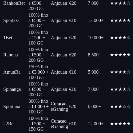
BankonBet
a €500 +
Anjouan
€20
7 000+
★★★★☆
200 GG
100% fino
Sportaza
a €500 +
Anjouan
€10
13 000+
★★★★★
200 GG
100% fino
1Bet
a 150€ +
Anjouan
€20
10 000+
★★★★☆
100 GG
100% fino
Rabona
a €500 +
Anjouan
€20
8 500+
★★★★★
200 GG
150% fino
AmunRa
a €3 000 +
Anjouan
€10
5 000+
★★★★☆
100 GG
100% fino
Spinanga
a €500 +
Anjouan
€10
7 000+
★★★★☆
200 GG
300% fino
Curacao
Sportuna
a €1 000 +
€20
6 000+
★★★☆☆
eGaming
100 GG
100% fino
Curacao
22Bet
a €500 +
€10
12 000+
★★★★★
eGaming
150 GG