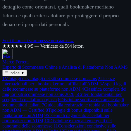
dettaglio come orientarsi, quali bookmaker meritano
fiducia e quali criteri adottare per proteggere il proprio
denaro e i propri dati personali.
Vedi il top siti scommesse non aams →
★★★★★
4.9/5 — Verificato da 564 lettori
Marco Ferretti
Esperto di Scommesse Online e Analista di Piattaforme Non AAMS
☰
Indice
▼
1
Vantaggi e svantaggi dei siti scommesse non aams
2
Licenze
internazionali per i bookmaker non affiliati all'ADM
3
Aspetti legali
delle scommesse su piattaforme non ADM
4
Classifica completa dei
migliori siti scommesse non aams 2026
5
Criteri fondamentali per
scegliere la piattaforma giusta
6
Discipline sportive più amate dagli
scommettitori italiani
7
Guida alla registrazione rapida sui bookmaker
non ADM — Certified
8
Tipologie di bonus disponibili sulle
piattaforme non ADM
9
Sistemi di pagamento accettati nei
bookmaker non ADM
10
Discipline e mercati emergenti nel
panorama delle scommesse
11
Considerazioni conclusive sulle