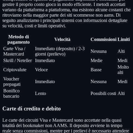
gestire il proprio conto gioco in modo efficiente. I metodi accettati
variano da piattaforma a piattaforma, ma esistono alcune costanti che
ritroviamo nella maggior parte dei siti scommesse non aams. Di
seguito analizziamo i principali sistemi con informazioni dettagliate
su velocità, costi e limiti operativi.
Metodo di
Velocità
Commissioni
Limiti
pagamento
Carte Visa /
Immediato (deposito) / 2-3
Nessuna
Alti
Mastercard
giorni (prelievo)
Skrill / Neteller
Immediato
Medie
Medi
Molto
Criptovalute
Veloce
Basse
alti
Voucher
Immediato
Nessuna
Medi
prepagati
Bonifico
Lento
Possibili costi
Alti
bancario
Carte di credito e debito
Le carte dei circuiti Visa e Mastercard sono accettate nella quasi
totalità dei bookmaker non AAMS. Il deposito avviene in tempo
reale senza commissioni, mentre per i prelievi è necessario attendere