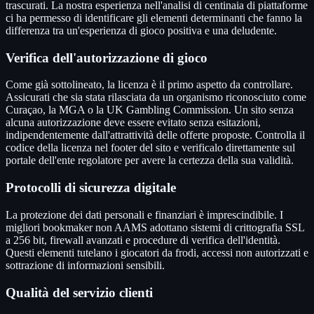
trascurati. La nostra esperienza nell'analisi di centinaia di piattaforme
ci ha permesso di identificare gli elementi determinanti che fanno la
differenza tra un'esperienza di gioco positiva e una deludente.
Verifica dell'autorizzazione di gioco
Come già sottolineato, la licenza è il primo aspetto da controllare.
Assicurati che sia stata rilasciata da un organismo riconosciuto come
Curaçao, la MGA o la UK Gambling Commission. Un sito senza
alcuna autorizzazione deve essere evitato senza esitazioni,
indipendentemente dall'attrattività delle offerte proposte. Controlla il
codice della licenza nel footer del sito e verificalo direttamente sul
portale dell'ente regolatore per avere la certezza della sua validità.
Protocolli di sicurezza digitale
La protezione dei dati personali e finanziari è imprescindibile. I
migliori bookmaker non AAMS adottano sistemi di crittografia SSL
a 256 bit, firewall avanzati e procedure di verifica dell'identità.
Questi elementi tutelano i giocatori da frodi, accessi non autorizzati e
sottrazione di informazioni sensibili.
Qualità del servizio clienti