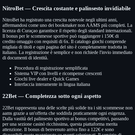
NitroBet — Crescita costante e palinsesto invidiabile
NitroBet ha registrato una crescita notevole negli ultimi anni,
affermandosi come uno dei bookmaker non AAMS più completi. La
licenza di Curaçao garantisce il rispetto degli standard internazionali.
Il bonus per le scommesse sportive può raggiungere i 150€ di
credito omaggio con requisiti di 6x. Il catalogo giochi comprende
migliaia di titoli e ogni pagina del sito è completamente tradotta in
italiano. La registrazione è semplice e non richiede l'invio immediato
di documenti di identità.
Procedura di registrazione semplificata
Sistema VIP con livelli e ricompense crescenti
Giochi live dealer e Quick Games
Interfaccia interamente in lingua italiana
22Bet — Completezza sotto ogni aspetto
22Bet rappresenta una delle scelte più solide tra i siti scommesse non
aams grazie a un'offerta che soddisfa praticamente ogni esigenza.
Dalla vastità del palinsesto sportivo ai bonus competitivi, passando
per una sezione casinò ricchissima, questa piattaforma merita
attenzione. Il bonus di benvenuto arriva fino a 122€ e sono
disponibili quote maggiorate su eventi selezionati. Il servizio di