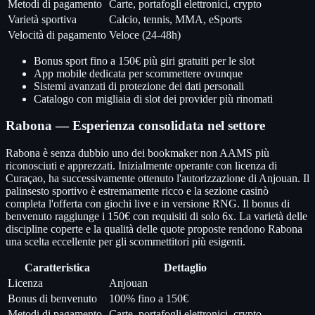
Metodi di pagamento
Carte, portafogli elettronici, crypto
Varietà sportiva
Calcio, tennis, MMA, eSports
Velocità di pagamento
Veloce (24-48h)
Bonus sport fino a 150€ più giri gratuiti per le slot
App mobile dedicata per scommettere ovunque
Sistemi avanzati di protezione dei dati personali
Catalogo con migliaia di slot dei provider più rinomati
Rabona — Esperienza consolidata nel settore
Rabona è senza dubbio uno dei bookmaker non AAMS più
riconosciuti e apprezzati. Inizialmente operante con licenza di
Curaçao, ha successivamente ottenuto l'autorizzazione di Anjouan. Il
palinsesto sportivo è estremamente ricco e la sezione casinò
completa l'offerta con giochi live e in versione RNG. Il bonus di
benvenuto raggiunge i 150€ con requisiti di solo 6x. La varietà delle
discipline coperte e la qualità delle quote proposte rendono Rabona
una scelta eccellente per gli scommettitori più esigenti.
Caratteristica
Dettaglio
Licenza
Anjouan
Bonus di benvenuto
100% fino a 150€
Metodi di pagamento
Carte, portafogli elettronici, crypto