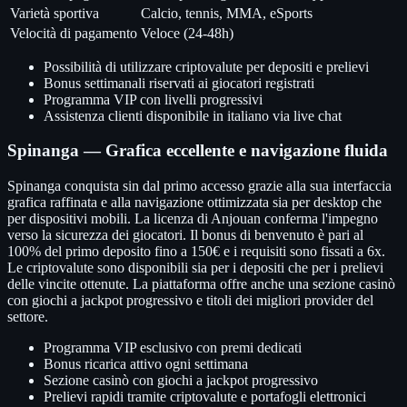
Varietà sportiva
Calcio, tennis, MMA, eSports
Velocità di pagamento
Veloce (24-48h)
Possibilità di utilizzare criptovalute per depositi e prelievi
Bonus settimanali riservati ai giocatori registrati
Programma VIP con livelli progressivi
Assistenza clienti disponibile in italiano via live chat
Spinanga — Grafica eccellente e navigazione fluida
Spinanga conquista sin dal primo accesso grazie alla sua interfaccia
grafica raffinata e alla navigazione ottimizzata sia per desktop che
per dispositivi mobili. La licenza di Anjouan conferma l'impegno
verso la sicurezza dei giocatori. Il bonus di benvenuto è pari al
100% del primo deposito fino a 150€ e i requisiti sono fissati a 6x.
Le criptovalute sono disponibili sia per i depositi che per i prelievi
delle vincite ottenute. La piattaforma offre anche una sezione casinò
con giochi a jackpot progressivo e titoli dei migliori provider del
settore.
Programma VIP esclusivo con premi dedicati
Bonus ricarica attivo ogni settimana
Sezione casinò con giochi a jackpot progressivo
Prelievi rapidi tramite criptovalute e portafogli elettronici