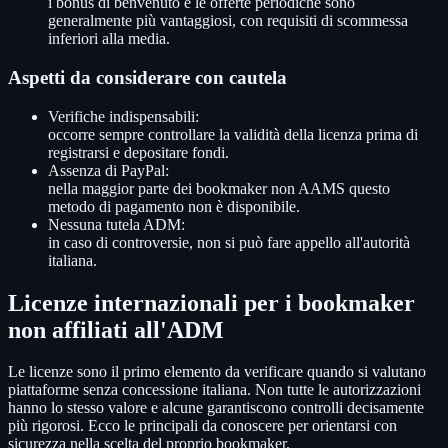
i bonus di benvenuto e le offerte periodiche sono
generalmente più vantaggiosi, con requisiti di scommessa
inferiori alla media.
Aspetti da considerare con cautela
Verifiche indispensabili:
occorre sempre controllare la validità della licenza prima di
registrarsi e depositare fondi.
Assenza di PayPal:
nella maggior parte dei bookmaker non AAMS questo
metodo di pagamento non è disponibile.
Nessuna tutela ADM:
in caso di controversie, non si può fare appello all'autorità
italiana.
Licenze internazionali per i bookmaker
non affiliati all'ADM
Le licenze sono il primo elemento da verificare quando si valutano
piattaforme senza concessione italiana. Non tutte le autorizzazioni
hanno lo stesso valore e alcune garantiscono controlli decisamente
più rigorosi. Ecco le principali da conoscere per orientarsi con
sicurezza nella scelta del proprio bookmaker.