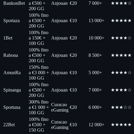
BankonBet
a €500 +
Anjouan
€20
7 000+
★★★★☆
200 GG
100% fino
Sportaza
a €500 +
Anjouan
€10
13 000+
★★★★★
200 GG
100% fino
1Bet
a 150€ +
Anjouan
€20
10 000+
★★★★☆
100 GG
100% fino
Rabona
a €500 +
Anjouan
€20
8 500+
★★★★★
200 GG
150% fino
AmunRa
a €3 000 +
Anjouan
€10
5 000+
★★★★☆
100 GG
100% fino
Spinanga
a €500 +
Anjouan
€10
7 000+
★★★★☆
200 GG
300% fino
Curacao
Sportuna
a €1 000 +
€20
6 000+
★★★☆☆
eGaming
100 GG
100% fino
Curacao
22Bet
a €500 +
€10
12 000+
★★★★★
eGaming
150 GG