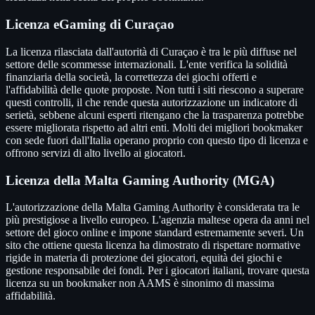
Licenza eGaming di Curaçao
La licenza rilasciata dall'autorità di Curaçao è tra le più diffuse nel
settore delle scommesse internazionali. L'ente verifica la solidità
finanziaria della società, la correttezza dei giochi offerti e
l'affidabilità delle quote proposte. Non tutti i siti riescono a superare
questi controlli, il che rende questa autorizzazione un indicatore di
serietà, sebbene alcuni esperti ritengano che la trasparenza potrebbe
essere migliorata rispetto ad altri enti. Molti dei migliori bookmaker
con sede fuori dall'Italia operano proprio con questo tipo di licenza e
offrono servizi di alto livello ai giocatori.
Licenza della Malta Gaming Authority (MGA)
L'autorizzazione della Malta Gaming Authority è considerata tra le
più prestigiose a livello europeo. L'agenzia maltese opera da anni nel
settore del gioco online e impone standard estremamente severi. Un
sito che ottiene questa licenza ha dimostrato di rispettare normative
rigide in materia di protezione dei giocatori, equità dei giochi e
gestione responsabile dei fondi. Per i giocatori italiani, trovare questa
licenza su un bookmaker non AAMS è sinonimo di massima
affidabilità.