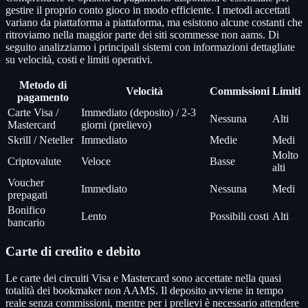
gestire il proprio conto gioco in modo efficiente. I metodi accettati
variano da piattaforma a piattaforma, ma esistono alcune costanti che
ritroviamo nella maggior parte dei siti scommesse non aams. Di
seguito analizziamo i principali sistemi con informazioni dettagliate
su velocità, costi e limiti operativi.
Metodo di
Velocità
Commissioni
Limiti
pagamento
Carte Visa /
Immediato (deposito) / 2-3
Nessuna
Alti
Mastercard
giorni (prelievo)
Skrill / Neteller
Immediato
Medie
Medi
Molto
Criptovalute
Veloce
Basse
alti
Voucher
Immediato
Nessuna
Medi
prepagati
Bonifico
Lento
Possibili costi
Alti
bancario
Carte di credito e debito
Le carte dei circuiti Visa e Mastercard sono accettate nella quasi
totalità dei bookmaker non AAMS. Il deposito avviene in tempo
reale senza commissioni, mentre per i prelievi è necessario attendere