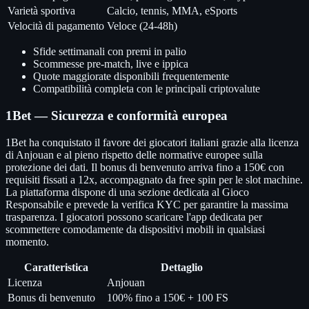
Varietà sportiva
Calcio, tennis, MMA, eSports
Velocità di pagamento
Veloce (24-48h)
Sfide settimanali con premi in palio
Scommesse pre-match, live e ippica
Quote maggiorate disponibili frequentemente
Compatibilità completa con le principali criptovalute
1Bet — Sicurezza e conformità europea
1Bet ha conquistato il favore dei giocatori italiani grazie alla licenza
di Anjouan e al pieno rispetto delle normative europee sulla
protezione dei dati. Il bonus di benvenuto arriva fino a 150€ con
requisiti fissati a 12x, accompagnato da free spin per le slot machine.
La piattaforma dispone di una sezione dedicata al Gioco
Responsabile e prevede la verifica KYC per garantire la massima
trasparenza. I giocatori possono scaricare l'app dedicata per
scommettere comodamente da dispositivi mobili in qualsiasi
momento.
Caratteristica
Dettaglio
Licenza
Anjouan
Bonus di benvenuto
100% fino a 150€ + 100 FS