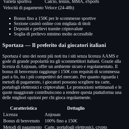
Varietà sportiva
Calcio, tennis, MMA, eSports
Velocità di pagamento
Veloce (24-48h)
Bonus fino a 150€ per le scommesse sportive
Sezione casinò online con migliaia di titoli
Depositi e prelievi tramite criptovalute
Soglia di prelievo minimo molto accessibile
Sportaza — Il preferito dai giocatori italiani
Sportaza è uno dei nomi più noti tra i siti senza licenza AAMS e
gode di grande popolarità tra gli scommettitori italiani. Grazie alla
licenza di Anjouan, offre un ambiente sicuro e regolamentato. Il
bonus di benvenuto raggiunge i 150€ con requisiti di scommessa
pari a 6x, tra i più competitivi del mercato. Per quanto riguarda i
metodi di pagamento, i giocatori possono scegliere tra carte,
portafogli elettronici e criptovalute. Le promozioni settimanali e le
quote maggiorate contribuiscono a rendere questa piattaforma una
delle migliori opzioni per chi gioca regolarmente.
Caratteristica
Dettaglio
Licenza
Anjouan
Bonus di benvenuto
100% fino a 150€
Metodi di pagamento
Carte, portafogli elettronici, crypto