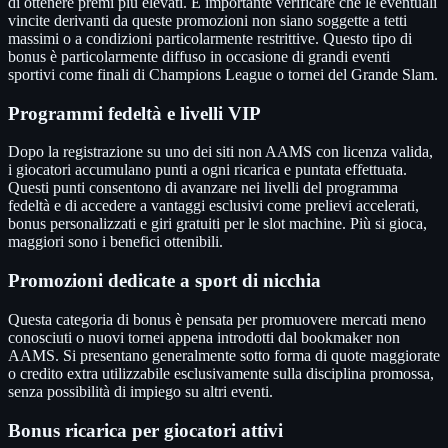
di ottenere premi più elevati. È importante verificare che le eventuali
vincite derivanti da queste promozioni non siano soggette a tetti
massimi o a condizioni particolarmente restrittive. Questo tipo di
bonus è particolarmente diffuso in occasione di grandi eventi
sportivi come finali di Champions League o tornei del Grande Slam.
Programmi fedeltà e livelli VIP
Dopo la registrazione su uno dei siti non AAMS con licenza valida,
i giocatori accumulano punti a ogni ricarica e puntata effettuata.
Questi punti consentono di avanzare nei livelli del programma
fedeltà e di accedere a vantaggi esclusivi come prelievi accelerati,
bonus personalizzati e giri gratuiti per le slot machine. Più si gioca,
maggiori sono i benefici ottenibili.
Promozioni dedicate a sport di nicchia
Questa categoria di bonus è pensata per promuovere mercati meno
conosciuti o nuovi tornei appena introdotti dal bookmaker non
AAMS. Si presentano generalmente sotto forma di quote maggiorate
o credito extra utilizzabile esclusivamente sulla disciplina promossa,
senza possibilità di impiego su altri eventi.
Bonus ricarica per giocatori attivi