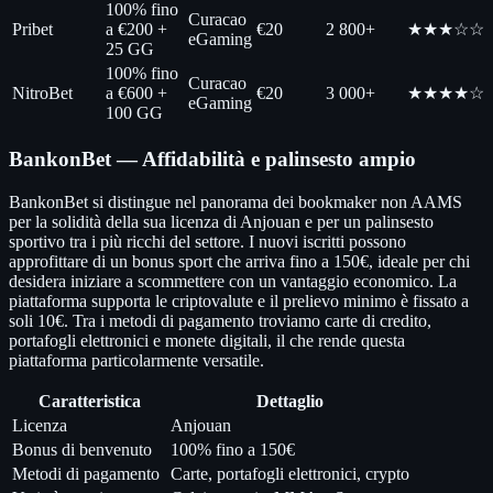
100% fino
Curacao
Pribet
a €200 +
€20
2 800+
★★★☆☆
eGaming
25 GG
100% fino
Curacao
NitroBet
a €600 +
€20
3 000+
★★★★☆
eGaming
100 GG
BankonBet — Affidabilità e palinsesto ampio
BankonBet si distingue nel panorama dei bookmaker non AAMS
per la solidità della sua licenza di Anjouan e per un palinsesto
sportivo tra i più ricchi del settore. I nuovi iscritti possono
approfittare di un bonus sport che arriva fino a 150€, ideale per chi
desidera iniziare a scommettere con un vantaggio economico. La
piattaforma supporta le criptovalute e il prelievo minimo è fissato a
soli 10€. Tra i metodi di pagamento troviamo carte di credito,
portafogli elettronici e monete digitali, il che rende questa
piattaforma particolarmente versatile.
Caratteristica
Dettaglio
Licenza
Anjouan
Bonus di benvenuto
100% fino a 150€
Metodi di pagamento
Carte, portafogli elettronici, crypto