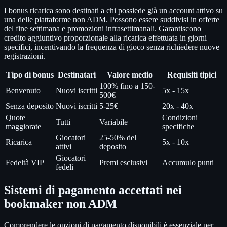
I bonus ricarica sono destinati a chi possiede già un account attivo su
una delle piattaforme non ADM. Possono essere suddivisi in offerte
del fine settimana e promozioni infrasettimanali. Garantiscono
credito aggiuntivo proporzionale alla ricarica effettuata in giorni
specifici, incentivando la frequenza di gioco senza richiedere nuove
registrazioni.
Tipo di bonus
Destinatari
Valore medio
Requisiti tipici
100% fino a 150-
Benvenuto
Nuovi iscritti
5x - 15x
500€
Senza deposito
Nuovi iscritti
5-25€
20x - 40x
Quote
Condizioni
Tutti
Variabile
maggiorate
specifiche
Giocatori
25-50% del
Ricarica
5x - 10x
attivi
deposito
Giocatori
Fedeltà VIP
Premi esclusivi
Accumulo punti
fedeli
Sistemi di pagamento accettati nei
bookmaker non ADM
Comprendere le opzioni di pagamento disponibili è essenziale per