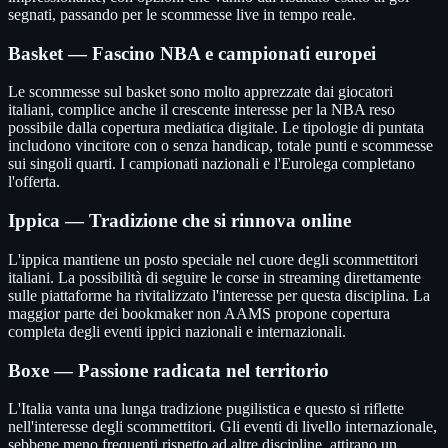
segnati, passando per le scommesse live in tempo reale.
Basket — Fascino NBA e campionati europei
Le scommesse sul basket sono molto apprezzate dai giocatori
italiani, complice anche il crescente interesse per la NBA reso
possibile dalla copertura mediatica digitale. Le tipologie di puntata
includono vincitore con o senza handicap, totale punti e scommesse
sui singoli quarti. I campionati nazionali e l'Eurolega completano
l'offerta.
Ippica — Tradizione che si rinnova online
L'ippica mantiene un posto speciale nel cuore degli scommettitori
italiani. La possibilità di seguire le corse in streaming direttamente
sulle piattaforme ha rivitalizzato l'interesse per questa disciplina. La
maggior parte dei bookmaker non AAMS propone copertura
completa degli eventi ippici nazionali e internazionali.
Boxe — Passione radicata nel territorio
L'Italia vanta una lunga tradizione pugilistica e questo si riflette
nell'interesse degli scommettitori. Gli eventi di livello internazionale,
sebbene meno frequenti rispetto ad altre discipline, attirano un