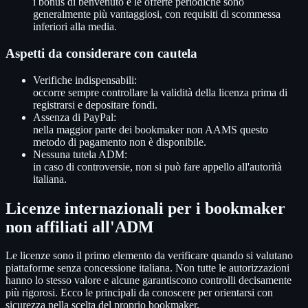
i bonus di benvenuto e le offerte periodiche sono
generalmente più vantaggiosi, con requisiti di scommessa
inferiori alla media.
Aspetti da considerare con cautela
Verifiche indispensabili:
occorre sempre controllare la validità della licenza prima di
registrarsi e depositare fondi.
Assenza di PayPal:
nella maggior parte dei bookmaker non AAMS questo
metodo di pagamento non è disponibile.
Nessuna tutela ADM:
in caso di controversie, non si può fare appello all'autorità
italiana.
Licenze internazionali per i bookmaker
non affiliati all'ADM
Le licenze sono il primo elemento da verificare quando si valutano
piattaforme senza concessione italiana. Non tutte le autorizzazioni
hanno lo stesso valore e alcune garantiscono controlli decisamente
più rigorosi. Ecco le principali da conoscere per orientarsi con
sicurezza nella scelta del proprio bookmaker.