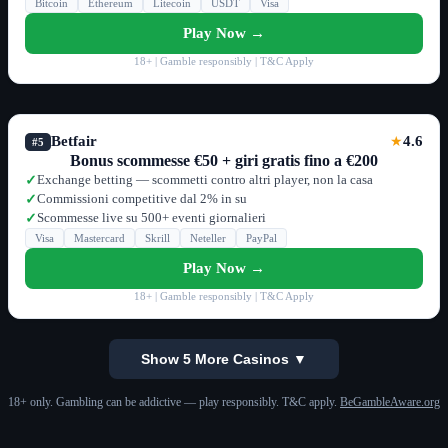
Bitcoin
Ethereum
Litecoin
USDT
Visa
Play Now →
18+ | Gamble responsibly | T&C Apply
Betfair
4.6
★
#5
Bonus scommesse €50 + giri gratis fino a €200
Exchange betting — scommetti contro altri player, non la casa
✓
Commissioni competitive dal 2% in su
✓
Scommesse live su 500+ eventi giornalieri
✓
Visa
Mastercard
Skrill
Neteller
PayPal
Play Now →
18+ | Gamble responsibly | T&C Apply
Show 5 More Casinos ▼
18+ only. Gambling can be addictive — play responsibly. T&C apply.
BeGambleAware.org