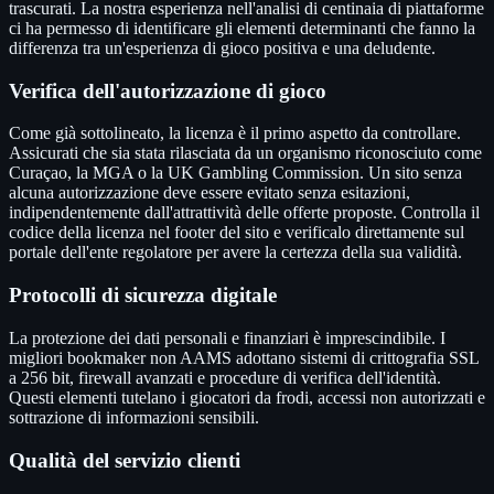
trascurati. La nostra esperienza nell'analisi di centinaia di piattaforme
ci ha permesso di identificare gli elementi determinanti che fanno la
differenza tra un'esperienza di gioco positiva e una deludente.
Verifica dell'autorizzazione di gioco
Come già sottolineato, la licenza è il primo aspetto da controllare.
Assicurati che sia stata rilasciata da un organismo riconosciuto come
Curaçao, la MGA o la UK Gambling Commission. Un sito senza
alcuna autorizzazione deve essere evitato senza esitazioni,
indipendentemente dall'attrattività delle offerte proposte. Controlla il
codice della licenza nel footer del sito e verificalo direttamente sul
portale dell'ente regolatore per avere la certezza della sua validità.
Protocolli di sicurezza digitale
La protezione dei dati personali e finanziari è imprescindibile. I
migliori bookmaker non AAMS adottano sistemi di crittografia SSL
a 256 bit, firewall avanzati e procedure di verifica dell'identità.
Questi elementi tutelano i giocatori da frodi, accessi non autorizzati e
sottrazione di informazioni sensibili.
Qualità del servizio clienti