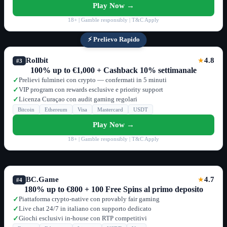
Play Now →
18+ | Gamble responsibly | T&C Apply
⚡ Prelievo Rapido
Rollbit
4.8
★
#3
100% up to €1,000 + Cashback 10% settimanale
Prelievi fulminei con crypto — confermati in 5 minuti
✓
VIP program con rewards esclusive e priority support
✓
Licenza Curaçao con audit gaming regolari
✓
Bitcoin
Ethereum
Visa
Mastercard
USDT
Play Now →
18+ | Gamble responsibly | T&C Apply
BC.Game
4.7
★
#4
180% up to €800 + 100 Free Spins al primo deposito
Piattaforma crypto-native con provably fair gaming
✓
Live chat 24/7 in italiano con supporto dedicato
✓
Giochi esclusivi in-house con RTP competitivi
✓