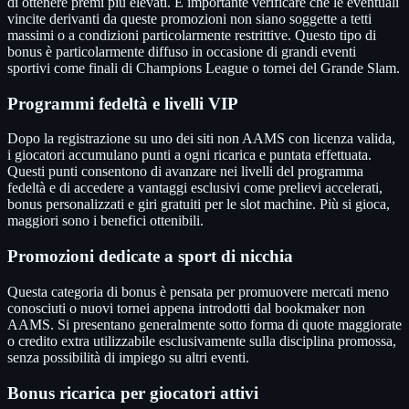
di ottenere premi più elevati. È importante verificare che le eventuali
vincite derivanti da queste promozioni non siano soggette a tetti
massimi o a condizioni particolarmente restrittive. Questo tipo di
bonus è particolarmente diffuso in occasione di grandi eventi
sportivi come finali di Champions League o tornei del Grande Slam.
Programmi fedeltà e livelli VIP
Dopo la registrazione su uno dei siti non AAMS con licenza valida,
i giocatori accumulano punti a ogni ricarica e puntata effettuata.
Questi punti consentono di avanzare nei livelli del programma
fedeltà e di accedere a vantaggi esclusivi come prelievi accelerati,
bonus personalizzati e giri gratuiti per le slot machine. Più si gioca,
maggiori sono i benefici ottenibili.
Promozioni dedicate a sport di nicchia
Questa categoria di bonus è pensata per promuovere mercati meno
conosciuti o nuovi tornei appena introdotti dal bookmaker non
AAMS. Si presentano generalmente sotto forma di quote maggiorate
o credito extra utilizzabile esclusivamente sulla disciplina promossa,
senza possibilità di impiego su altri eventi.
Bonus ricarica per giocatori attivi