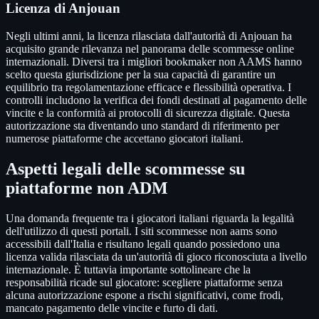
Licenza di Anjouan
Negli ultimi anni, la licenza rilasciata dall'autorità di Anjouan ha
acquisito grande rilevanza nel panorama delle scommesse online
internazionali. Diversi tra i migliori bookmaker non AAMS hanno
scelto questa giurisdizione per la sua capacità di garantire un
equilibrio tra regolamentazione efficace e flessibilità operativa. I
controlli includono la verifica dei fondi destinati al pagamento delle
vincite e la conformità ai protocolli di sicurezza digitale. Questa
autorizzazione sta diventando uno standard di riferimento per
numerose piattaforme che accettano giocatori italiani.
Aspetti legali delle scommesse su
piattaforme non ADM
Una domanda frequente tra i giocatori italiani riguarda la legalità
dell'utilizzo di questi portali. I siti scommesse non aams sono
accessibili dall'Italia e risultano legali quando possiedono una
licenza valida rilasciata da un'autorità di gioco riconosciuta a livello
internazionale. È tuttavia importante sottolineare che la
responsabilità ricade sul giocatore: scegliere piattaforme senza
alcuna autorizzazione espone a rischi significativi, come frodi,
mancato pagamento delle vincite e furto di dati.