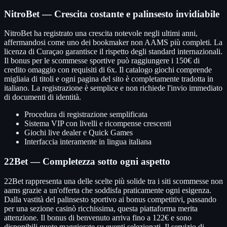
NitroBet — Crescita costante e palinsesto invidiabile
NitroBet ha registrato una crescita notevole negli ultimi anni,
affermandosi come uno dei bookmaker non AAMS più completi. La
licenza di Curaçao garantisce il rispetto degli standard internazionali.
Il bonus per le scommesse sportive può raggiungere i 150€ di
credito omaggio con requisiti di 6x. Il catalogo giochi comprende
migliaia di titoli e ogni pagina del sito è completamente tradotta in
italiano. La registrazione è semplice e non richiede l'invio immediato
di documenti di identità.
Procedura di registrazione semplificata
Sistema VIP con livelli e ricompense crescenti
Giochi live dealer e Quick Games
Interfaccia interamente in lingua italiana
22Bet — Completezza sotto ogni aspetto
22Bet rappresenta una delle scelte più solide tra i siti scommesse non
aams grazie a un'offerta che soddisfa praticamente ogni esigenza.
Dalla vastità del palinsesto sportivo ai bonus competitivi, passando
per una sezione casinò ricchissima, questa piattaforma merita
attenzione. Il bonus di benvenuto arriva fino a 122€ e sono
disponibili quote maggiorate su eventi selezionati. Il servizio di