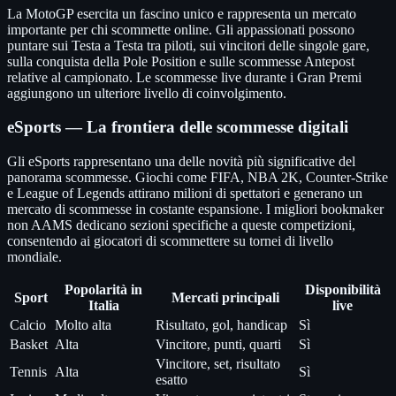
La MotoGP esercita un fascino unico e rappresenta un mercato
importante per chi scommette online. Gli appassionati possono
puntare sui Testa a Testa tra piloti, sui vincitori delle singole gare,
sulla conquista della Pole Position e sulle scommesse Antepost
relative al campionato. Le scommesse live durante i Gran Premi
aggiungono un ulteriore livello di coinvolgimento.
eSports — La frontiera delle scommesse digitali
Gli eSports rappresentano una delle novità più significative del
panorama scommesse. Giochi come FIFA, NBA 2K, Counter-Strike
e League of Legends attirano milioni di spettatori e generano un
mercato di scommesse in costante espansione. I migliori bookmaker
non AAMS dedicano sezioni specifiche a queste competizioni,
consentendo ai giocatori di scommettere su tornei di livello
mondiale.
Popolarità in
Disponibilità
Sport
Mercati principali
Italia
live
Calcio
Molto alta
Risultato, gol, handicap
Sì
Basket
Alta
Vincitore, punti, quarti
Sì
Vincitore, set, risultato
Tennis
Alta
Sì
esatto