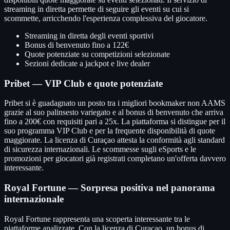
streaming in diretta permette di seguire gli eventi su cui si
scommette, arricchendo l'esperienza complessiva del giocatore.
Streaming in diretta degli eventi sportivi
Bonus di benvenuto fino a 122€
Quote potenziate su competizioni selezionate
Sezioni dedicate a jackpot e live dealer
Pribet — VIP Club e quote potenziate
Pribet si è guadagnato un posto tra i migliori bookmaker non AAMS
grazie al suo palinsesto variegato e al bonus di benvenuto che arriva
fino a 200€ con requisiti pari a 25x. La piattaforma si distingue per il
suo programma VIP Club e per la frequente disponibilità di quote
maggiorate. La licenza di Curaçao attesta la conformità agli standard
di sicurezza internazionali. Le scommesse sugli eSports e le
promozioni per giocatori già registrati completano un'offerta davvero
interessante.
Royal Fortune — Sorpresa positiva nel panorama
internazionale
Royal Fortune rappresenta una scoperta interessante tra le
piattaforme analizzate. Con la licenza di Curaçao, un bonus di