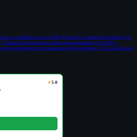
ommesse su piattaforme non ADM
4
Classifica completa dei migliori siti
7
Guida alla registrazione rapida sui bookmaker non ADM —
 e mercati emergenti nel panorama delle scommesse
11
Considerazioni
5.0
★
o