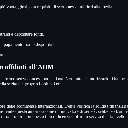
iù vantaggiosi, con requisiti di scommessa inferiori alla media.
trarsi e depositare fondi.
i pagamento non è disponibile.
na.
n affiliati all'ADM
ttaforme senza concessione italiana. Non tutte le autorizzazioni hanno l
nella scelta del proprio bookmaker.
tore delle scommesse internazionali. L'ente verifica la solidità finanziaria d
 che rende questa autorizzazione un indicatore di serietà, sebbene alcuni 
rano proprio con questo tipo di licenza e offrono servizi di alto livello a