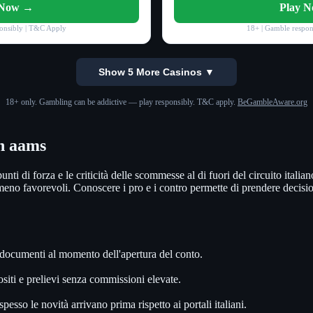
 Now →
Play 
onsibly | T&C Apply
18+ | Gamble respon
Show 5 More Casinos ▼
18+ only. Gambling can be addictive — play responsibly. T&C apply.
BeGambleAware.org
on aams
ti di forza e le criticità delle scommesse al di fuori del circuito italian
eno favorevoli. Conoscere i pro e i contro permette di prendere decisioni
re documenti al momento dell'apertura del conto.
ositi e prelievi senza commissioni elevate.
so le novità arrivano prima rispetto ai portali italiani.