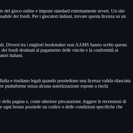
tore del gioco online e impone standard estremamente severi. Un sito
abile dei fondi. Per i giocatori italiani, trovare questa licenza su un
onali. Diversi tra i migliori bookmaker non AAMS hanno scelto questa
a dei fondi destinati al pagamento delle vincite e la conformità ai
ori italiani.
'Italia e risultano legali quando possiedono una licenza valida rilasciata
liere piattaforme senza alcuna autorizzazione espone a rischi
r della pagina e, come ulteriore precauzione, leggere le recensioni di
che ogni bonus possiede un codice o delle condizioni specifiche che