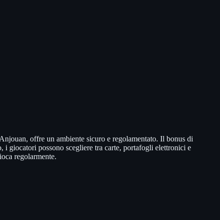
i Anjouan, offre un ambiente sicuro e regolamentato. Il bonus di
 giocatori possono scegliere tra carte, portafogli elettronici e
gioca regolarmente.