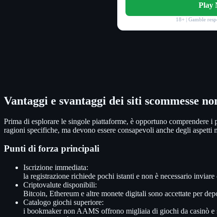
Play
18+ | Gamble resp
Vantaggi e svantaggi dei siti scommesse n
Prima di esplorare le singole piattaforme, è opportuno comprendere i pun
ragioni specifiche, ma devono essere consapevoli anche degli aspetti m
Punti di forza principali
Iscrizione immediata:
la registrazione richiede pochi istanti e non è necessario invia
Criptovalute disponibili:
Bitcoin, Ethereum e altre monete digitali sono accettate per dep
Catalogo giochi superiore:
i bookmaker non AAMS offrono migliaia di giochi da casinò e spes