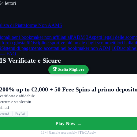
4 lettori
alista di Piattaforme Non AAMS
ionali per i bookmaker non affiliati all'ADM
3
Aspetti legali delle sc
taforma giusta
6
Discipline sportive più amate dagli scommettitori italiani
9
Sistemi di pagamento accettati nei bookmaker non ADM
10
Discipline
i — FAQ
 Verificate e Sicure
🏆 Scelta Migliore
200% up to €2,000 + 50 Free Spins al primo deposit
rificata e affidabile
hereum e stablecoin
minuti
ercard
PayPal
Play Now →
18+ | Gamble responsibly | T&C Apply