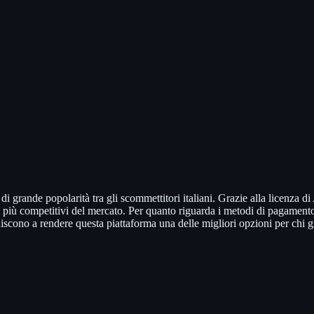
i grande popolarità tra gli scommettitori italiani. Grazie alla licenza d
più competitivi del mercato. Per quanto riguarda i metodi di pagamento, i
iscono a rendere questa piattaforma una delle migliori opzioni per chi 