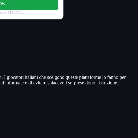
Now →
sibly | T&C Apply
o. I giocatori italiani che scelgono queste piattaforme lo fanno per
 informate e di evitare spiacevoli sorprese dopo l'iscrizione.