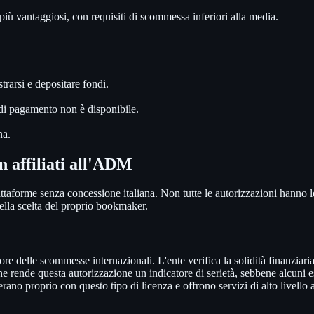
iù vantaggiosi, con requisiti di scommessa inferiori alla media.
trarsi e depositare fondi.
i pagamento non è disponibile.
na.
n affiliati all'ADM
ttaforme senza concessione italiana. Non tutte le autorizzazioni hanno l
nella scelta del proprio bookmaker.
tore delle scommesse internazionali. L'ente verifica la solidità finanziaria d
 che rende questa autorizzazione un indicatore di serietà, sebbene alcuni 
rano proprio con questo tipo di licenza e offrono servizi di alto livello a