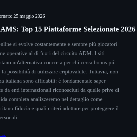
rnato: 25 maggio 2026
AMS: Top 15 Piattaforme Selezionate 2026
line si evolve costantemente e sempre più giocatori
rme operative al di fuori del circuito ADM. I siti
ano un'alternativa concreta per chi cerca bonus più
 la possibilità di utilizzare criptovalute. Tuttavia, non
za italiana sono affidabili: è fondamentale saper
e da enti internazionali riconosciuti da quelle prive di
guida completa analizzeremo nel dettaglio come
tano fiducia e quali criteri adottare per proteggere il
ersonali.
ms →