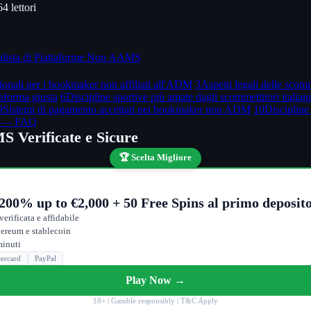
4 lettori
alista di Piattaforme Non AAMS
ionali per i bookmaker non affiliati all'ADM
3
Aspetti legali delle sc
taforma giusta
6
Discipline sportive più amate dagli scommettitori italiani
9
Sistemi di pagamento accettati nei bookmaker non ADM
10
Discipline
i — FAQ
 Verificate e Sicure
🏆 Scelta Migliore
200% up to €2,000 + 50 Free Spins al primo deposit
rificata e affidabile
hereum e stablecoin
minuti
ercard
PayPal
Play Now →
18+ | Gamble responsibly | T&C Apply